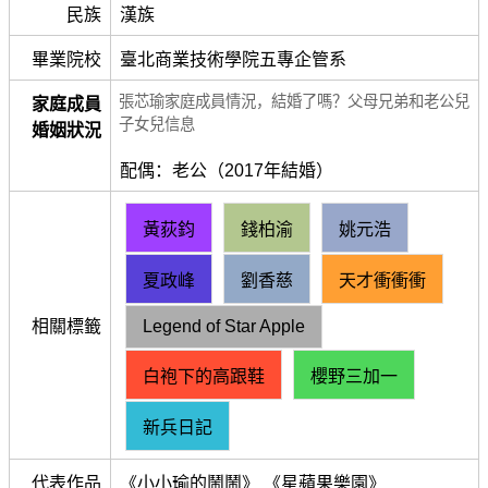
民族
漢族
畢業院校
臺北商業技術學院五專企管系
張芯瑜家庭成員情況，結婚了嗎？父母兄弟和老公兒
家庭成員
子女兒信息
婚姻狀況
配偶：老公（2017年結婚）
黃荻鈞
錢柏渝
姚元浩
夏政峰
劉香慈
天才衝衝衝
相關標籤
Legend of Star Apple
白袍下的高跟鞋
櫻野三加一
新兵日記
代表作品
《小小瑜的鬧鬧》 《星蘋果樂園》