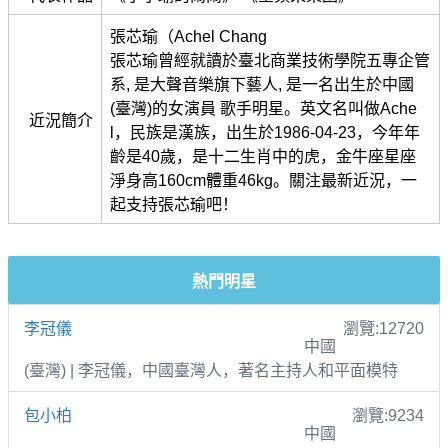
張芯瑜（Achel Chang
張芯瑜曾經就讀於臺北商業技術學院五專企管
系, 是大聲音樂旗下藝人, 是一名出生於中國
(臺灣)的女演員 歌手明星。英文名叫做Ache
近況簡介
l，民族是漢族，出生於1986-04-23，今年年
齡是40歲，是十二生肖中的虎，金牛座星座
淨身高160cm體重46kg。關注最新近況，一
起支持張芯瑜吧！
熱門明星
李冠儀
瀏覽:12720
中國
(臺灣) | 李冠儀，中國臺灣人，著名主持人和平面模特
包小柏
瀏覽:9234
中國