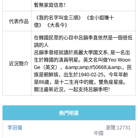
暫無家庭信息！
《我的名字叫金三順》 《金小姐賺十
代表作品
億》 《大長今》
在韓國民眾的心目中呂韻季直依然是一個很低
調的人
呂韻季曾經就讀於高麗大學國文系, 是一名出
生於韓國的演員明星。英文名叫做Yeo Woon
近況簡介
Ge（英文）、&amp;amp;#50668;&amp;，民
族是朝鮮族，出生於1940-02-25，今年年齡
是86歲，是十二生肖中的龍，雙魚座星座。
關注最新近況，一起支持呂韻季吧！
熱門明星
李冠儀
瀏覽:12731
中國