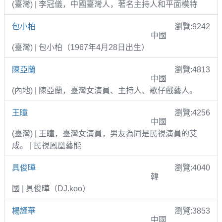
(臺灣) | 李冠儀，中國臺灣人，著名主持人和平面模特
包小柏
瀏覽:9242
中國
(臺灣) | 包小柏（1967年4月28日出生）
陳亞蘭
瀏覽:4813
中國
(內地) | 陳亞蘭，臺灣女演員、主持人、歌仔戲藝人。
王瞳
瀏覽:4256
中國
(臺灣) | 王瞳，臺灣女演員，男友為同是民視演員的艾
成。 | 民視鳳凰藝能
具俊曄
瀏覽:4040
韓
國 | 具俊曄（DJ.koo）
楊謹華
瀏覽:3853
中國