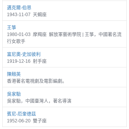
邁克爾-伯恩
1943-11-07 天蝎座
王箏
1980-01-03 摩羯座 解放軍藝術學院 | 王箏，中國著名流
行女歌手
富尼奧-史加彼利
1919-12-16 射手座
陳翹英
香港著名電視劇及電影編劇。
吳家駘
吳家駘，中國臺灣人，著名導演
賓尼-厄奎德茲
1952-06-20 雙子座