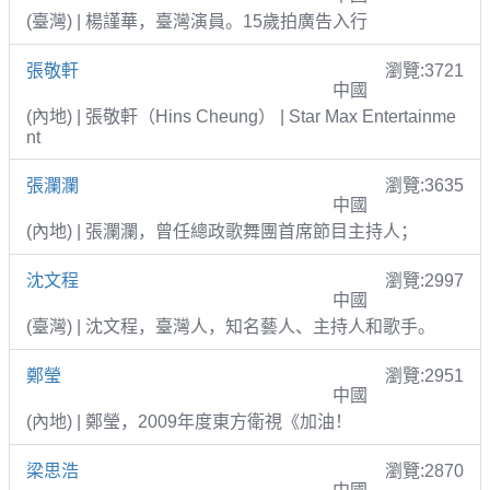
(臺灣) | 楊謹華，臺灣演員。15歲拍廣告入行
張敬軒
瀏覽:3721
中國
(內地) | 張敬軒（Hins Cheung） | Star Max Entertainme
nt
張瀾瀾
瀏覽:3635
中國
(內地) | 張瀾瀾，曾任總政歌舞團首席節目主持人；
沈文程
瀏覽:2997
中國
(臺灣) | 沈文程，臺灣人，知名藝人、主持人和歌手。
鄭瑩
瀏覽:2951
中國
(內地) | 鄭瑩，2009年度東方衛視《加油！
梁思浩
瀏覽:2870