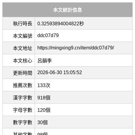
本文統計信息
執行時長
0.32593894004822秒
ddc07d79
本文編號
https://mingxing9.cn/item/ddc07d79/
本文地址
本文核心
呂韻季
2026-06-30 15:05:52
更新時間
推薦次數
133次
漢字字數
918個
字母字數
120個
數字字數
30個
其他字數
98個