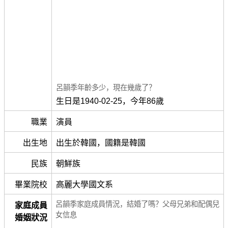
呂韻季年齡多少，現在幾歲了？
生日是1940-02-25，今年86歲
職業
演員
出生地
出生於韓國，國籍是韓國
民族
朝鮮族
畢業院校
高麗大學國文系
呂韻季家庭成員情況，結婚了嗎？父母兄弟和配偶兒
家庭成員
女信息
婚姻狀況