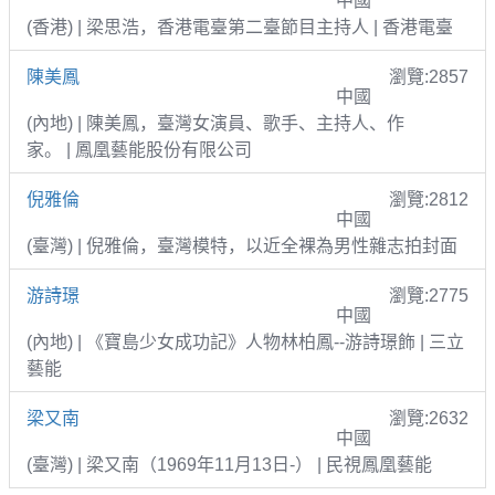
中國
(香港) | 梁思浩，香港電臺第二臺節目主持人 | 香港電臺
陳美鳳
瀏覽:2857
中國
(內地) | 陳美鳳，臺灣女演員、歌手、主持人、作
家。 | 鳳凰藝能股份有限公司
倪雅倫
瀏覽:2812
中國
(臺灣) | 倪雅倫，臺灣模特，以近全裸為男性雜志拍封面
游詩璟
瀏覽:2775
中國
(內地) | 《寶島少女成功記》人物林柏鳳--游詩璟飾 | 三立
藝能
梁又南
瀏覽:2632
中國
(臺灣) | 梁又南（1969年11月13日-） | 民視鳳凰藝能