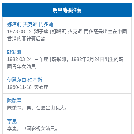
明星隨機推薦
娜塔莉-杰克遜-門多薩
1978-08-12 獅子座 | 娜塔莉-杰克遜-門多薩是出生在中國
香港的菲律賓后裔
韓彩雅
1982-03-24 白羊座 | 韓彩雅，1982年3月24日出生的韓
國青年女演員
伊麗莎白-珀金斯
1960-11-18 天蝎座
陳駿霖
陳駿霖，男，在舊金山長大。
李嵐
李嵐，中國影視女演員。