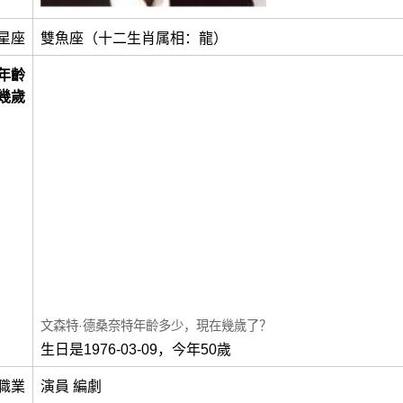
星座
雙魚座（十二生肖属相：龍）
年齡
幾歲
文森特·德桑奈特年齡多少，現在幾歲了？
生日是1976-03-09，今年50歲
職業
演員 編劇