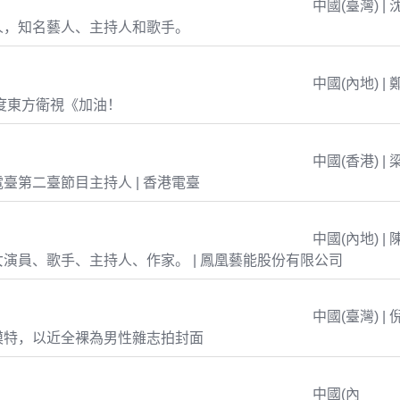
中國(臺灣) | 
人，知名藝人、主持人和歌手。
中國(內地) | 
年度東方衛視《加油！
中國(香港) | 
臺第二臺節目主持人 | 香港電臺
中國(內地) | 
演員、歌手、主持人、作家。 | 鳳凰藝能股份有限公司
中國(臺灣) | 
模特，以近全裸為男性雜志拍封面
中國(內