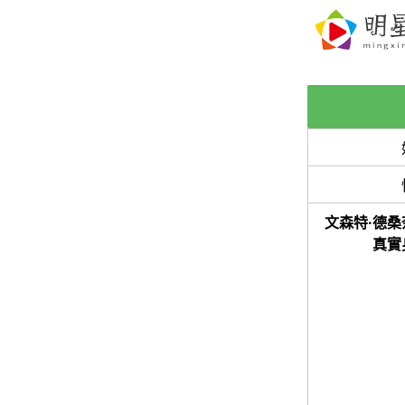
文森特·德桑
真實