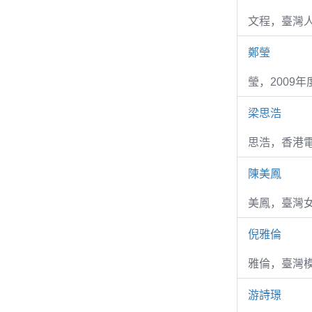
文程，臺灣
鄭瑩
瑩，2009
梁思浩
思浩，香港電
陳美鳳
美鳳，臺灣女
倪雅倫
雅倫，臺灣
游詩璟