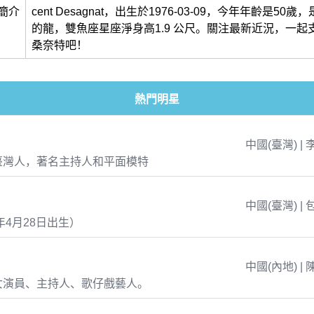
簡介
cent Desagnat，出生於1976-03-09，今年年齡是50
的龍，雙魚座星座淨身高1.9 公尺。關注最新近況，一起
桑奈特吧！
熱門明星
中國(臺灣) | 
臺灣人，著名主持人和平面模特
中國(臺灣) | 
年4月28日出生）
中國(內地) | 
女演員、主持人、歌仔戲藝人。