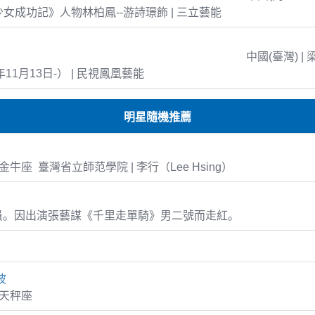
島少女成功記》人物林柏鳳--游詩璟飾 | 三立藝能
中國(臺灣) | 
年11月13日-） | 民視鳳凰藝能
明星隨機推薦
20 金牛座 臺灣省立師范學院 | 李行（Lee Hsing）
員。因出演張藝謀《千里走單騎》男二號而走紅。
彼
1 天秤座