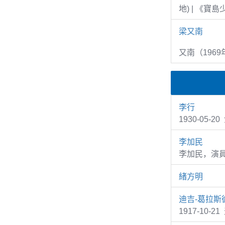
地) | 《寶
梁又南
又南（1969
李行
1930-05-
李加民
李加民，演
緒方明
迪吉-葛拉斯
1917-10-2