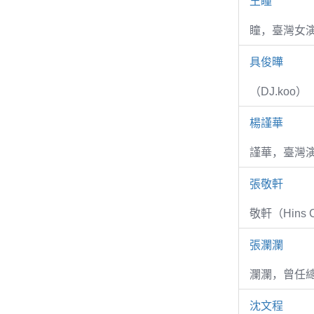
王瞳
瞳，臺灣女演
具俊曄
（DJ.koo）
楊謹華
謹華，臺灣演
張敬軒
敬軒（Hins Ch
張瀾瀾
瀾瀾，曾任
沈文程