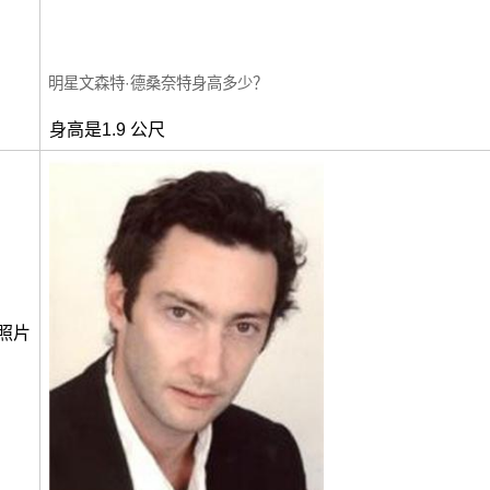
明星文森特·德桑奈特身高多少？
身高是1.9 公尺
照片