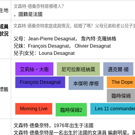
文森特·德桑奈特是哪裡人？
生地
，國籍是法國
文森特·德桑奈特家庭成員情況，結婚了嗎？父母兄弟和老公兒子
成員
狀況
父母：Jean-Pierre Desagnat， 詹內特·克羅納格
兄妹：François Desagnat， Olivier Desagnat
兒子|女兒：Louna Desagnat
艾莉絲・大衛
尼可拉斯班納莫
邁克爾·揚
François Desagnat
The Dope
本傑明·摩根
標籤
臨時保姆
Morning Live
Les 11 commande
臨時保姆2
文森特·德桑奈特，1976年出生于法國
文森特·德桑奈特是一名出生於法國的女演員 編劇明星。英