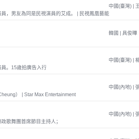
中國(臺灣) | 
員，男友為同是民視演員的艾成。 | 民視鳳凰藝能
韓國 | 具俊曄
中國(臺灣) | 
員。15歲拍廣告入行
中國(內地) | 
eung） | Star Max Entertainment
中國(內地) | 
總政歌舞團首席節目主持人；