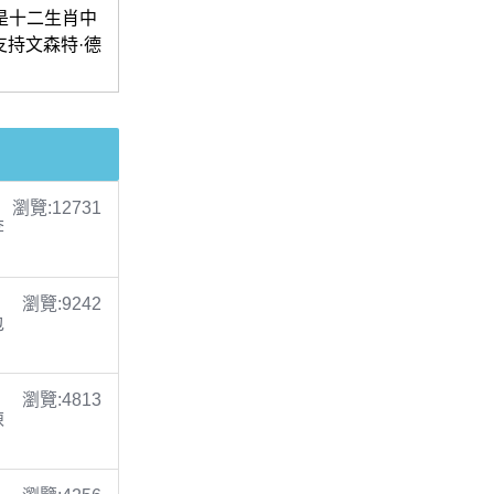
歲，是十二生肖中
支持文森特·德
瀏覽:12731
李
瀏覽:9242
包
瀏覽:4813
陳