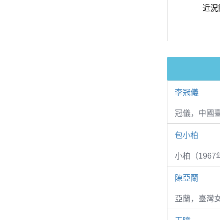
近況
李冠儀
冠儀，中國
包小柏
小柏（1967
陳亞蘭
亞蘭，臺灣