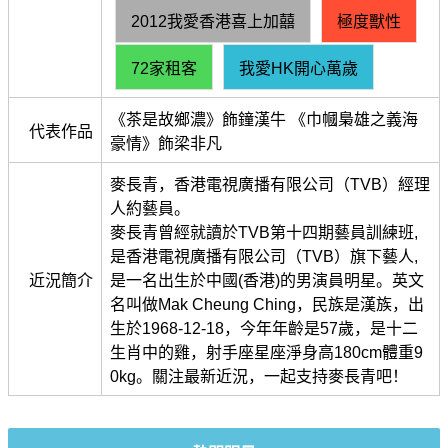
2012我愛香港喜上加囍
極度獸性
72家租客
我愛HK開心萬歲
《茶是故鄉濃》飾鐘漢牛 《巾幗梟雄之義海
代表作品
豪情》飾梁非凡
麥長青，香港電視廣播有限公司（TVB）經理
人約藝員。
麥長青曾經就讀於TVB第十四期藝員訓練班,
是香港電視廣播有限公司（TVB）旗下藝人,
近況簡介
是一名出生於中國(香港)的男演員明星。英文
名叫做Mak Cheung Ching，民族是漢族，出
生於1968-12-18，今年年齡是57歲，是十二
生肖中的雞，射手座星座淨身高180cm體重9
0kg。關注最新近況，一起支持麥長青吧！