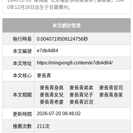
1940-12-28 摩羯座 北京電影學院導演系 | 廣春蘭，194
0年12月28日出生于甘肅蘭州。
本文統計信息
執行時長
0.0040719509124756秒
e7db4d64
本文編號
https://mingxing9.cn/item/e7db4d64/
本文地址
本文核心
麥長青
麥長青身高
麥長青弟弟
麥長青官司
本文相關
麥長青女兒
麥長青兒子
麥長青身家
麥長青老婆
麥長青近況
2026-07-20 06:46:02
更新時間
推薦次數
211次