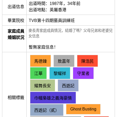
出道時間：1987年，​34年前
出道信息
出道地點：英屬香港
畢業院校
TVB第十四期藝員訓練班
麥長青家庭成員情況，結婚了嗎？父母兄弟和老婆兒
家庭成員
女信息
婚姻狀況
暫無家庭信息！
馬德鐘
敖嘉年
陳浩民
江華
黎耀祥
守業者
耀舞長安
西遊記
相關標籤
巾幗梟雄之義海豪情
Ghost Busting
西遊記（貳）