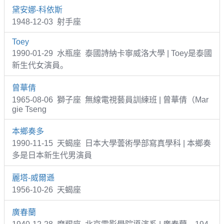
黛安娜-科依斯
1948-12-03 射手座
Toey
1990-01-29 水瓶座 泰國詩納卡寧威洛大學 | Toey是泰國
新生代女演員。
曾華倩
1965-08-06 獅子座 無線電視藝員訓練班 | 曾華倩（Mar
gie Tseng
本鄉奏多
1990-11-15 天蝎座 日本大學蕓術學部寫真學科 | 本鄉奏
多是日本新生代男演員
麗塔-威爾遜
1956-10-26 天蝎座
廣春蘭