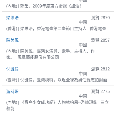
(內地) | 鄭瑩，2009年度東方衛視《加油！
梁思浩
瀏覽:2870
中國
(香港) | 梁思浩，香港電臺第二臺節目主持人 | 香港電臺
陳美鳳
瀏覽:2857
中國
(內地) | 陳美鳳，臺灣女演員、歌手、主持人、作
家。 | 鳳凰藝能股份有限公司
倪雅倫
瀏覽:2812
中國
(臺灣) | 倪雅倫，臺灣模特，以近全裸為男性雜志拍封面
游詩璟
瀏覽:2775
中國
(內地) | 《寶島少女成功記》人物林柏鳳--游詩璟飾 | 三立
藝能