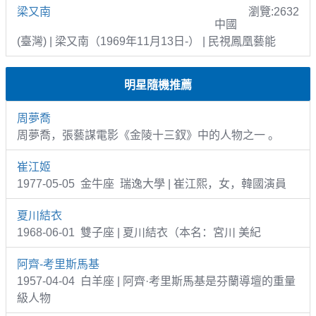
梁又南
瀏覽:2632
中國
(臺灣) | 梁又南（1969年11月13日-） | 民視鳳凰藝能
明星隨機推薦
周夢喬
周夢喬，張藝謀電影《金陵十三釵》中的人物之一 。
崔江姬
1977-05-05 金牛座 瑞逸大學 | 崔江熙，女，韓國演員
夏川結衣
1968-06-01 雙子座 | 夏川結衣（本名：宮川 美紀
阿齊-考里斯馬基
1957-04-04 白羊座 | 阿齊·考里斯馬基是芬蘭導壇的重量
級人物