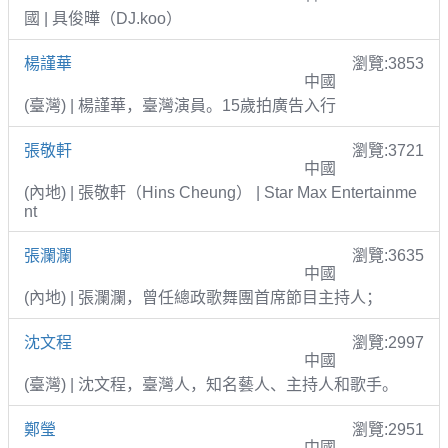
國 | 具俊曄（DJ.koo）
楊謹華
瀏覽:3853
中國
(臺灣) | 楊謹華，臺灣演員。15歲拍廣告入行
張敬軒
瀏覽:3721
中國
(內地) | 張敬軒（Hins Cheung） | Star Max Entertainme
nt
張瀾瀾
瀏覽:3635
中國
(內地) | 張瀾瀾，曾任總政歌舞團首席節目主持人；
沈文程
瀏覽:2997
中國
(臺灣) | 沈文程，臺灣人，知名藝人、主持人和歌手。
鄭瑩
瀏覽:2951
中國