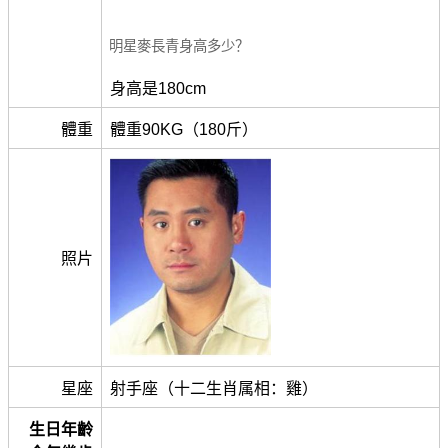
明星麥長青身高多少？
身高是180cm
體重
體重90KG（180斤）
照片
星座
射手座（十二生肖属相：雞）
生日年齡