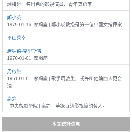
譚梅是一名出色的影視演員、青年舞蹈家
鄭小英
1979-01-16 摩羯座 | 鄭小瑛教授是第一位中國女指揮家
平山秀幸
唐納德-克里斯普
1970-01-01 摩羯座
周啟生
1961-01-01 摩羯座 | 歌手周啟生，或許叫他編曲人更合
適
高錚
中央戲劇學院 | 高錚，華錄百納影視簽約藝人。
本文統計信息