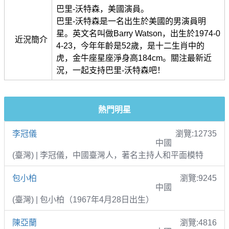
巴里-沃特森，美國演員。
巴里-沃特森是一名出生於美國的男演員明
星。英文名叫做Barry Watson，出生於1974-0
近況簡介
4-23，今年年齡是52歲，是十二生肖中的
虎，金牛座星座淨身高184cm。關注最新近
況，一起支持巴里-沃特森吧！
熱門明星
李冠儀
瀏覽:12735
中國
(臺灣) | 李冠儀，中國臺灣人，著名主持人和平面模特
包小柏
瀏覽:9245
中國
(臺灣) | 包小柏（1967年4月28日出生）
陳亞蘭
瀏覽:4816