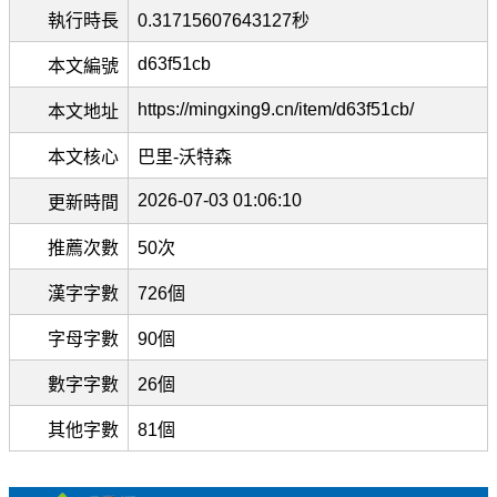
執行時長
0.31715607643127秒
d63f51cb
本文編號
https://mingxing9.cn/item/d63f51cb/
本文地址
本文核心
巴里-沃特森
2026-07-03 01:06:10
更新時間
推薦次數
50次
漢字字數
726個
字母字數
90個
數字字數
26個
其他字數
81個