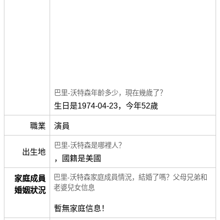
巴里-沃特森年齡多少，現在幾歲了？
生日是1974-04-23，今年52歲
職業
演員
巴里-沃特森是哪裡人？
出生地
，國籍是美國
巴里-沃特森家庭成員情況，結婚了嗎？父母兄弟和
家庭成員
老婆兒女信息
婚姻狀況
暫無家庭信息！