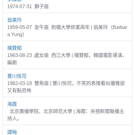
1974-07-31 獅子座
翁美玲
1959-05-07 金牛座 劍橋大學修業兩年 | 翁美玲（Barbar
a Yung）
樸贊郁
1963-08-23 處女座 西江大學 | 樸贊郁，韓國電影導演、
編劇
豐川悅司
1962-03-18 雙魚座 | 豐川悅司，不笑的表情看似優雅卻
又有點恐怖
海霞
北京廣播學院、北京師范大學 | 海霞：央視新聞聯播主
持人。
譚梅