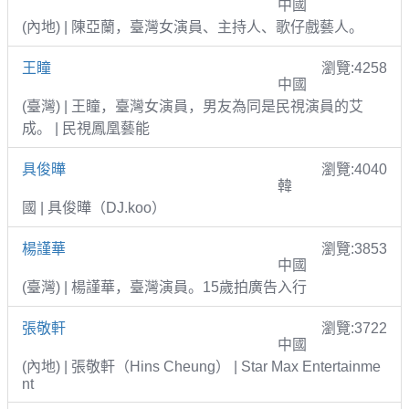
中國
(內地) | 陳亞蘭，臺灣女演員、主持人、歌仔戲藝人。
王瞳
瀏覽:4258
中國
(臺灣) | 王瞳，臺灣女演員，男友為同是民視演員的艾
成。 | 民視鳳凰藝能
具俊曄
瀏覽:4040
韓
國 | 具俊曄（DJ.koo）
楊謹華
瀏覽:3853
中國
(臺灣) | 楊謹華，臺灣演員。15歲拍廣告入行
張敬軒
瀏覽:3722
中國
(內地) | 張敬軒（Hins Cheung） | Star Max Entertainme
nt