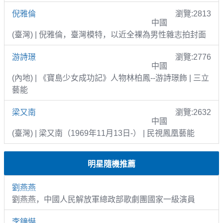
倪雅倫
瀏覽:2813
中國
(臺灣) | 倪雅倫，臺灣模特，以近全裸為男性雜志拍封面
游詩璟
瀏覽:2776
中國
(內地) | 《寶島少女成功記》人物林柏鳳--游詩璟飾 | 三立
藝能
梁又南
瀏覽:2632
中國
(臺灣) | 梁又南（1969年11月13日-） | 民視鳳凰藝能
明星隨機推薦
劉燕燕
劉燕燕，中國人民解放軍總政部歌劇團國家一級演員
李鐘爀