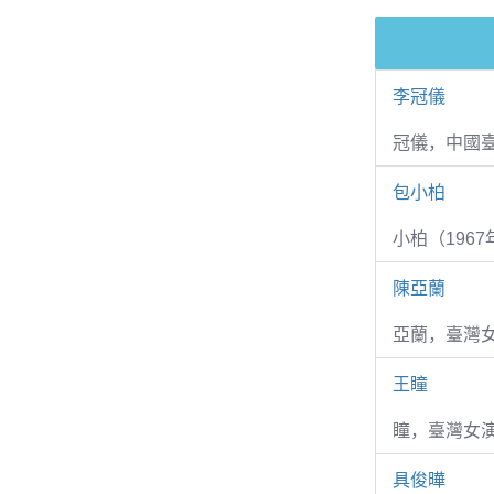
李冠儀
冠儀，中國
包小柏
小柏（1967
陳亞蘭
亞蘭，臺灣
王瞳
瞳，臺灣女演
具俊曄