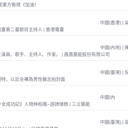
年度東方衛視《加油！
中國(香港) | 
臺第二臺節目主持人 | 香港電臺
中國(內地) | 
演員、歌手、主持人、作家。 | 鳳凰藝能股份有限公司
中國(臺灣) | 
模特，以近全裸為男性雜志拍封面
中國(內
島少女成功記》人物林柏鳳--游詩璟飾 | 三立藝能
中國(臺灣) | 