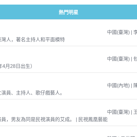
熱門明星
中國(臺灣) | 
臺灣人，著名主持人和平面模特
中國(臺灣) | 
年4月28日出生）
中國(內地) | 
女演員、主持人、歌仔戲藝人。
中國(臺灣) | 
員，男友為同是民視演員的艾成。 | 民視鳳凰藝能