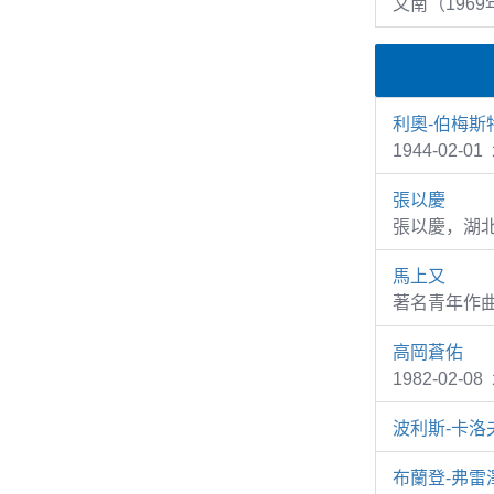
又南（1969
利奧-伯梅斯
1944-02-0
張以慶
張以慶，湖
馬上又
著名青年作
高岡蒼佑
1982-02
波利斯-卡洛
布蘭登-弗雷