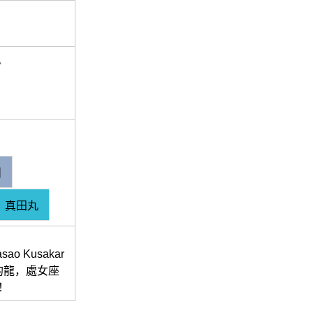
息
蘭
真田丸
Kusakar
中的龍，處女座
！