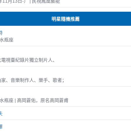
年11月13日-） | 民視鳳凰藝能
明星隨機推薦
特
1 水瓶座
北電視臺紀錄片獨立制片人、
曲家、音樂制作人、樂手、歌者；
-08 水瓶座 | 高岡蒼佑，原名高岡蒼甫
夫
澤