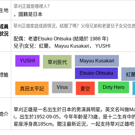
草刈正雄是哪裡人？
生地
，國籍是日本
草刈正雄家庭成員情況，結婚了嗎？父母兄弟和老婆兒子女兒信
成員
狀況
配偶：老婆Etsuko Ohtsuka (結婚於 1988 年)
兒子|女兒：紅蘭， Mayuu Kusakari， YUSHI
YUSHI
Mayuu Kusakari
草刈民代
Etsuko Ohtsuka
紅
標籤
Virus
Dirty Hero
真田太平記
夏空
草刈正雄是一名出生於日本的男演員明星。英文名叫做Masao 
簡介
i，出生於1952-09-05，今年年齡是73歲，是十二生肖
星座淨身高185cm。關注最新近況，一起支持草刈正雄吧