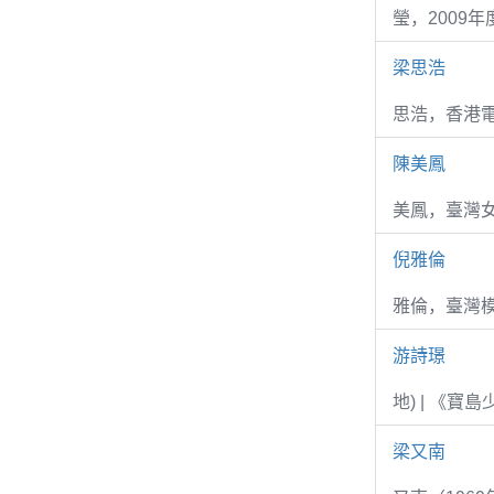
瑩，2009
梁思浩
思浩，香港電
陳美鳳
美鳳，臺灣女
倪雅倫
雅倫，臺灣
游詩璟
地) | 《寶
梁又南