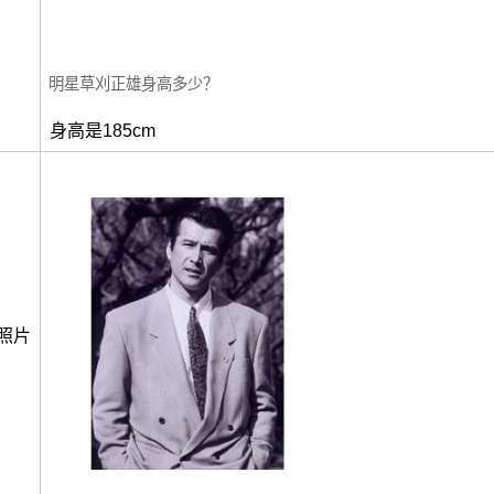
明星草刈正雄身高多少？
身高是185cm
照片