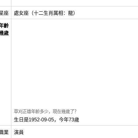
星座
處女座（十二生肖属相：龍）
年齡
幾歲
草刈正雄年齡多少，現在幾歲了？
生日是1952-09-05，今年73歲
職業
演員