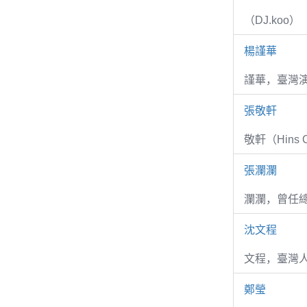
（DJ.koo）
楊謹華
謹華，臺灣演
張敬軒
敬軒（Hins Ch
張瀾瀾
瀾瀾，曾任
沈文程
文程，臺灣
鄭瑩