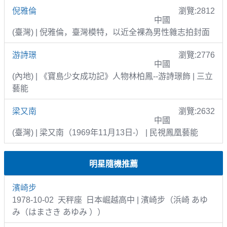
倪雅倫
瀏覽:2812
中國
(臺灣) | 倪雅倫，臺灣模特，以近全裸為男性雜志拍封面
游詩璟
瀏覽:2776
中國
(內地) | 《寶島少女成功記》人物林柏鳳--游詩璟飾 | 三立
藝能
梁又南
瀏覽:2632
中國
(臺灣) | 梁又南（1969年11月13日-） | 民視鳳凰藝能
明星隨機推薦
濱崎步
1978-10-02 天秤座 日本崛越高中 | 濱崎步（浜崎 あゆ
み（はまさき あゆみ ））