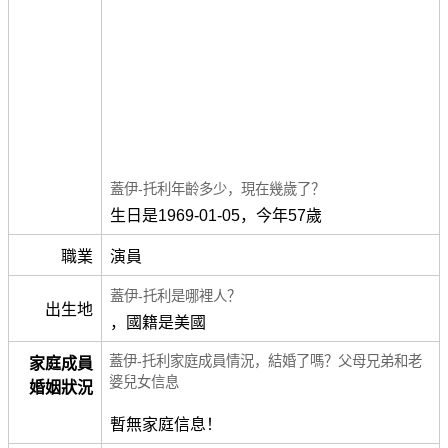
蓋伊-托利年齡多少，現在幾歲了？
生日是1969-01-05，今年57歲
職業
演員
蓋伊-托利是哪裡人？
出生地
，國籍是美國
蓋伊-托利家庭成員情況，結婚了嗎？父母兄弟和老
家庭成員
婆兒女信息
婚姻狀況
暫無家庭信息！