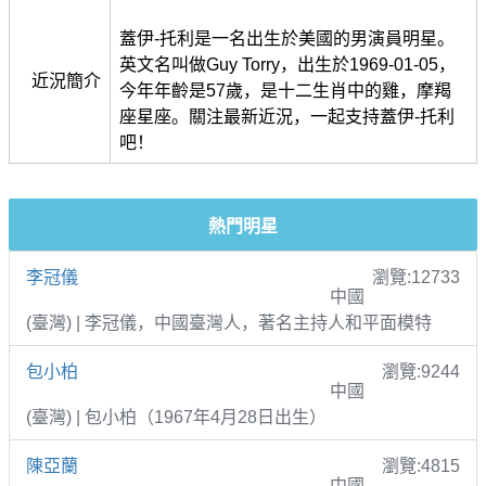
蓋伊-托利是一名出生於美國的男演員明星。
英文名叫做Guy Torry，出生於1969-01-05，
近況簡介
今年年齡是57歲，是十二生肖中的雞，摩羯
座星座。關注最新近況，一起支持蓋伊-托利
吧！
熱門明星
李冠儀
瀏覽:12733
中國
(臺灣) | 李冠儀，中國臺灣人，著名主持人和平面模特
包小柏
瀏覽:9244
中國
(臺灣) | 包小柏（1967年4月28日出生）
陳亞蘭
瀏覽:4815
中國