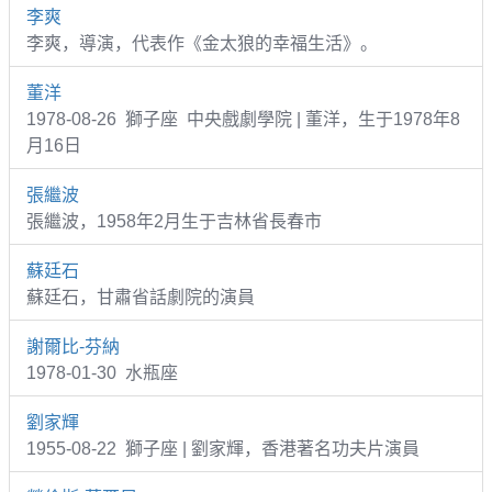
李爽
李爽，導演，代表作《金太狼的幸福生活》。
董洋
1978-08-26 獅子座 中央戲劇學院 | 董洋，生于1978年8
月16日
張繼波
張繼波，1958年2月生于吉林省長春市
蘇廷石
蘇廷石，甘肅省話劇院的演員
謝爾比-芬納
1978-01-30 水瓶座
劉家輝
1955-08-22 獅子座 | 劉家輝，香港著名功夫片演員