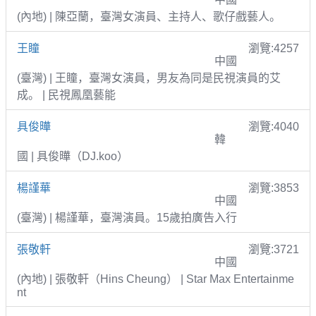
(內地) | 陳亞蘭，臺灣女演員、主持人、歌仔戲藝人。
王瞳
瀏覽:4257
中國
(臺灣) | 王瞳，臺灣女演員，男友為同是民視演員的艾
成。 | 民視鳳凰藝能
具俊曄
瀏覽:4040
韓
國 | 具俊曄（DJ.koo）
楊謹華
瀏覽:3853
中國
(臺灣) | 楊謹華，臺灣演員。15歲拍廣告入行
張敬軒
瀏覽:3721
中國
(內地) | 張敬軒（Hins Cheung） | Star Max Entertainme
nt