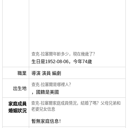
查克-拉塞爾年齡多少，現在幾歲了？
生日是1952-08-06，今年74歲
職業
導演 演員 編劇
查克-拉塞爾是哪裡人？
出生地
，國籍是美國
查克-拉塞爾家庭成員情況，結婚了嗎？父母兄弟和
家庭成員
老婆兒女信息
婚姻狀況
暫無家庭信息！