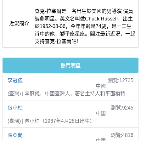
查克-拉塞爾是一名出生於美國的男導演 演員
編劇明星。英文名叫做Chuck Russell，出生
近況簡介
於1952-08-06，今年年齡是74歲，是十二生
肖中的龍，獅子座星座。關注最新近況，一起
支持查克-拉塞爾吧！
熱門明星
李冠儀
瀏覽:12735
中國
(臺灣) | 李冠儀，中國臺灣人，著名主持人和平面模特
包小柏
瀏覽:9245
中國
(臺灣) | 包小柏（1967年4月28日出生）
陳亞蘭
瀏覽:4816
中國