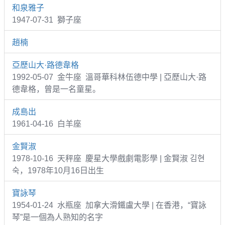
和泉雅子
1947-07-31 獅子座
趙楠
亞歷山大·路德韋格
1992-05-07 金牛座 溫哥華科林伍德中學 | 亞歷山大·路
德韋格，曾是一名童星。
成島出
1961-04-16 白羊座
金賢淑
1978-10-16 天秤座 慶星大學戲劇電影學 | 金賢淑 김현
숙，1978年10月16日出生
寶詠琴
1954-01-24 水瓶座 加拿大滑鐵盧大學 | 在香港，“寶詠
琴”是一個為人熟知的名字