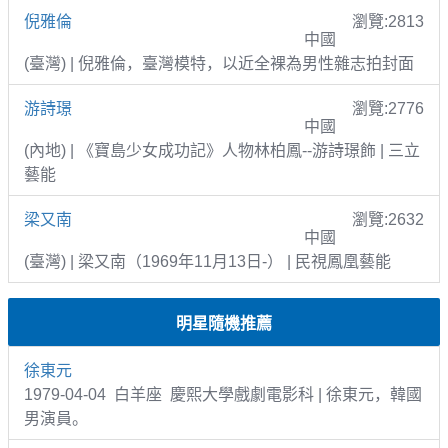
倪雅倫
瀏覽:2813
中國
(臺灣) | 倪雅倫，臺灣模特，以近全裸為男性雜志拍封面
游詩璟
瀏覽:2776
中國
(內地) | 《寶島少女成功記》人物林柏鳳--游詩璟飾 | 三立
藝能
梁又南
瀏覽:2632
中國
(臺灣) | 梁又南（1969年11月13日-） | 民視鳳凰藝能
明星隨機推薦
徐東元
1979-04-04 白羊座 慶熙大學戲劇電影科 | 徐東元，韓國
男演員。