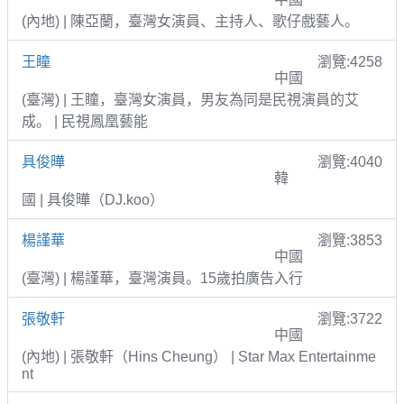
(內地) | 陳亞蘭，臺灣女演員、主持人、歌仔戲藝人。
王瞳
瀏覽:4258
中國
(臺灣) | 王瞳，臺灣女演員，男友為同是民視演員的艾
成。 | 民視鳳凰藝能
具俊曄
瀏覽:4040
韓
國 | 具俊曄（DJ.koo）
楊謹華
瀏覽:3853
中國
(臺灣) | 楊謹華，臺灣演員。15歲拍廣告入行
張敬軒
瀏覽:3722
中國
(內地) | 張敬軒（Hins Cheung） | Star Max Entertainme
nt