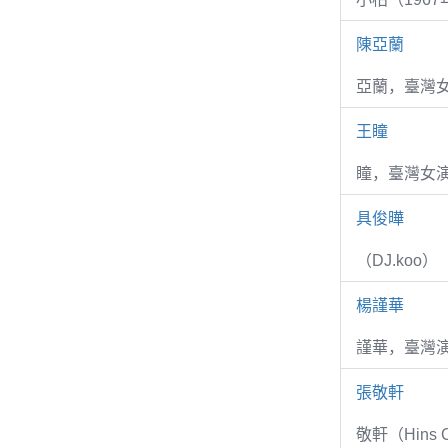
陳亞蘭
亞蘭，臺灣
王瞳
瞳，臺灣女演
具俊曄
（DJ.koo）
楊謹華
謹華，臺灣演
張敬軒
敬軒（Hins Ch