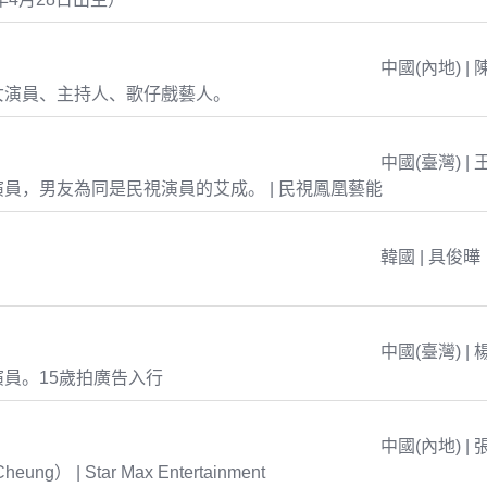
中國(內地) | 
女演員、主持人、歌仔戲藝人。
中國(臺灣) | 
員，男友為同是民視演員的艾成。 | 民視鳳凰藝能
韓國 | 具俊曄
中國(臺灣) | 
員。15歲拍廣告入行
中國(內地) | 
eung） | Star Max Entertainment