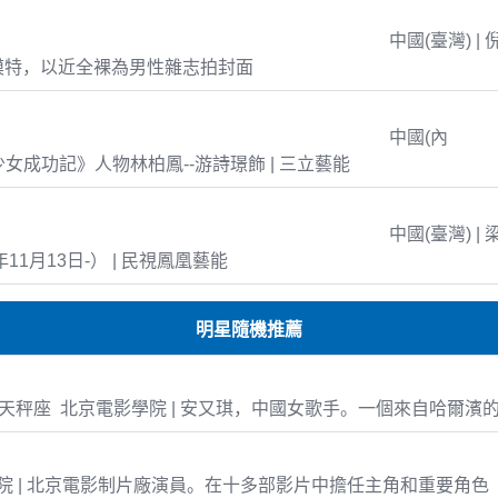
中國(臺灣) | 
模特，以近全裸為男性雜志拍封面
中國(內
島少女成功記》人物林柏鳳--游詩璟飾 | 三立藝能
中國(臺灣) | 
年11月13日-） | 民視鳳凰藝能
明星隨機推薦
0-14 天秤座 北京電影學院 | 安又琪，中國女歌手。一個來自哈爾
 | 北京電影制片廠演員。在十多部影片中擔任主角和重要角色