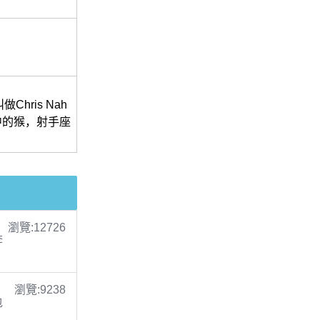
ris Nah
肖中的猴，射手座
瀏覽:12726
李
瀏覽:9238
包