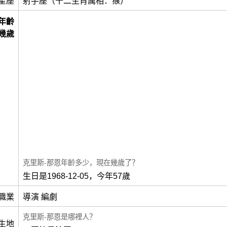
星座
射手座（十二生肖属相：猴）
年齡
幾歲
克里斯-那恩年齡多少，現在幾歲了？
生日是1968-12-05，今年57歲
職業
導演 編劇
克里斯-那恩是哪裡人？
生地