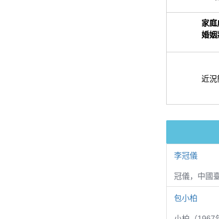
家庭
婚姻
近況
李冠儀
冠儀，中國
包小柏
小柏（1967