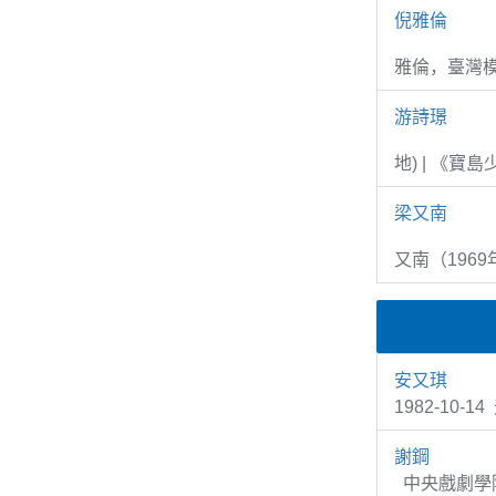
倪雅倫
雅倫，臺灣
游詩璟
地) | 《寶
梁又南
又南（1969
安又琪
1982-1
謝鋼
中央戲劇學院