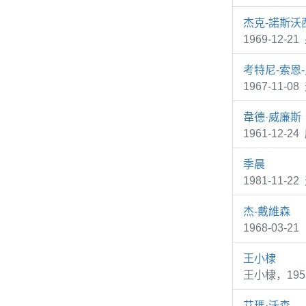
杰克-諾斯沃
1969-12-2
考特尼-索恩
1967-11-0
韋德·威廉斯
1961-12-2
季晨
1981-11
杰-戴維森
1968-03-2
王小棣
王小棣，19
艾瑪·沃森