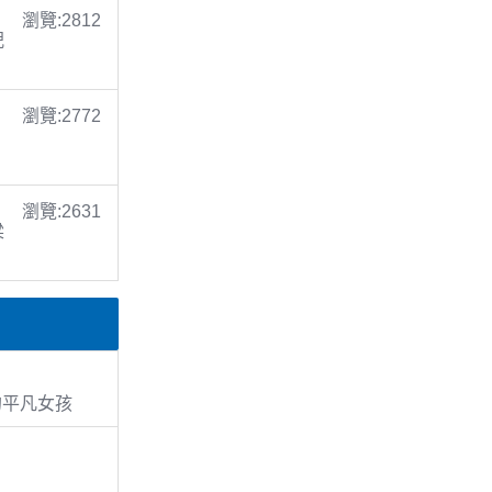
瀏覽:2812
倪
瀏覽:2772
瀏覽:2631
梁
濱的平凡女孩