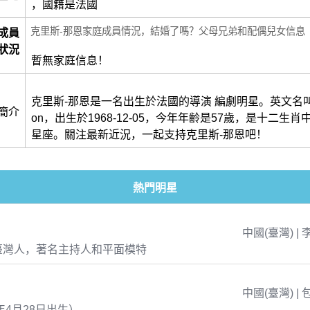
，國籍是法國
克里斯-那恩家庭成員情況，結婚了嗎？父母兄弟和配偶兒女信息
成員
狀況
暫無家庭信息！
克里斯-那恩是一名出生於法國的導演 編劇明星。英文名叫做Ch
簡介
on，出生於1968-12-05，今年年齡是57歲，是十二生
星座。關注最新近況，一起支持克里斯-那恩吧！
熱門明星
中國(臺灣) | 
臺灣人，著名主持人和平面模特
中國(臺灣) | 
年4月28日出生）