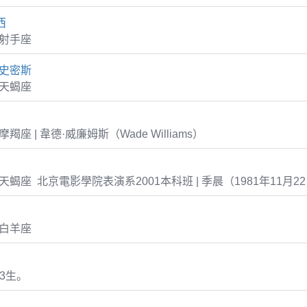
西
1 射手座
-史密斯
8 天蝎座
4 摩羯座 | 韋德·威廉姆斯（Wade Williams）
-22 天蝎座 北京電影學院表演系2001本科班 | 季晨（1981年11月2
1 白羊座
53生。