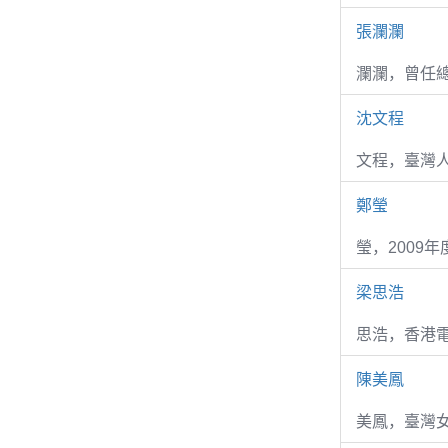
張瀾瀾
瀾瀾，曾任
沈文程
文程，臺灣
鄭瑩
瑩，2009
梁思浩
思浩，香港電
陳美鳳
美鳳，臺灣女