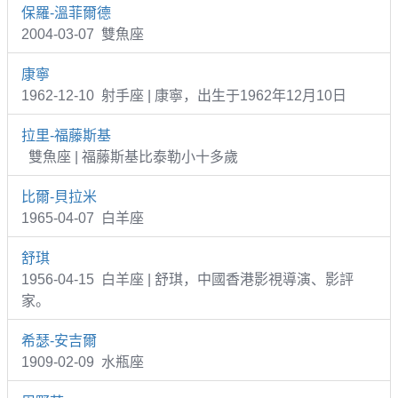
保羅-溫菲爾德
2004-03-07 雙魚座
康寧
1962-12-10 射手座 | 康寧，出生于1962年12月10日
拉里-福藤斯基
雙魚座 | 福藤斯基比泰勒小十多歲
比爾-貝拉米
1965-04-07 白羊座
舒琪
1956-04-15 白羊座 | 舒琪，中國香港影視導演、影評
家。
希瑟-安吉爾
1909-02-09 水瓶座