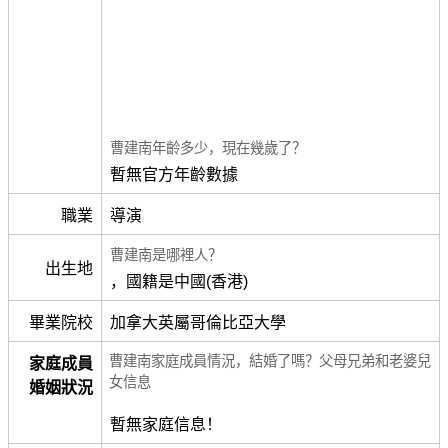
曹建南年齡多少，現在幾歲了？
暫無官方年齡數據
職業
導演
曹建南是哪裡人？
出生地
，國籍是中國(香港)
畢業院校
加拿大英屬哥倫比亞大學
曹建南家庭成員情況，結婚了嗎？父母兄弟和老婆兒
家庭成員
女信息
婚姻狀況
暫無家庭信息！