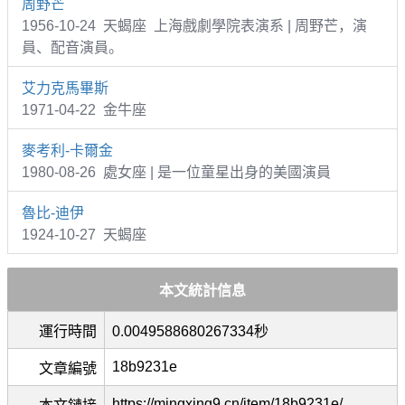
周野芒
1956-10-24 天蝎座 上海戲劇學院表演系 | 周野芒，演
員、配音演員。
艾力克馬畢斯
1971-04-22 金牛座
麥考利-卡爾金
1980-08-26 處女座 | 是一位童星出身的美國演員
魯比-迪伊
1924-10-27 天蝎座
本文統計信息
運行時間
0.0049588680267334秒
18b9231e
文章編號
https://mingxing9.cn/item/18b9231e/