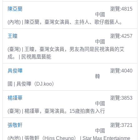
陳亞蘭
瀏覽:4815
中國
(內地) | 陳亞蘭，臺灣女演員、主持人、歌仔戲藝人。
王瞳
瀏覽:4257
中國
(臺灣) | 王瞳，臺灣女演員，男友為同是民視演員的艾
成。 | 民視鳳凰藝能
具俊曄
瀏覽:4040
韓
國 | 具俊曄（DJ.koo）
楊謹華
瀏覽:3853
中國
(臺灣) | 楊謹華，臺灣演員。15歲拍廣告入行
張敬軒
瀏覽:3721
中國
(內地) | 張敬軒（Hins Cheung） | Star Max Entertainme