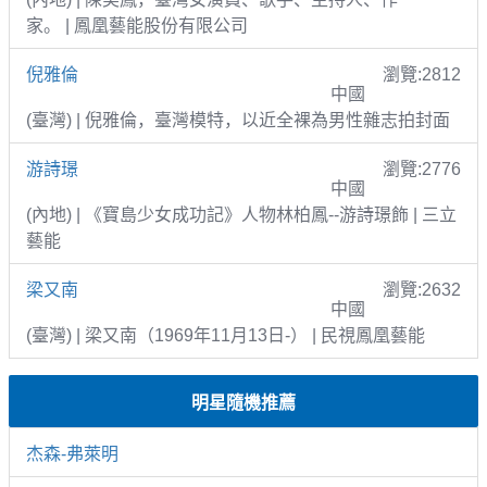
家。 | 鳳凰藝能股份有限公司
倪雅倫
瀏覽:2812
中國
(臺灣) | 倪雅倫，臺灣模特，以近全裸為男性雜志拍封面
游詩璟
瀏覽:2776
中國
(內地) | 《寶島少女成功記》人物林柏鳳--游詩璟飾 | 三立
藝能
梁又南
瀏覽:2632
中國
(臺灣) | 梁又南（1969年11月13日-） | 民視鳳凰藝能
明星隨機推薦
杰森-弗萊明