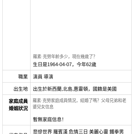
羅素·克勞年齡多少，現在幾歲了？
生日是1964-04-07，今年62歲
職業
演員 導演
出生地
出生於新西蘭,北島,惠靈頓，國籍是美國
羅素·克勞家庭成員情況，結婚了嗎？父母兄弟和老
家庭成員
婆兒女信息
婚姻狀況
暫無家庭信息！
悲慘世界 羅賓漢 危情三日 美麗心靈 鐵拳男