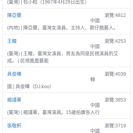
(臺灣) | 包小柏（1967年4月28日出生）
陳亞蘭
瀏覽:4812
中國
(內地) | 陳亞蘭，臺灣女演員、主持人、歌仔戲藝人。
王瞳
瀏覽:4253
中國
(臺灣) | 王瞳，臺灣女演員，男友為同是民視演員的艾
成。 | 民視鳳凰藝能
具俊曄
瀏覽:4039
韓
國 | 具俊曄（DJ.koo）
楊謹華
瀏覽:3853
中國
(臺灣) | 楊謹華，臺灣演員。15歲拍廣告入行
張敬軒
瀏覽:3719
中國