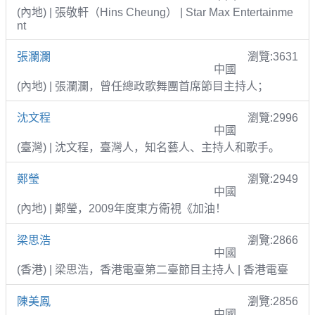
(內地) | 張敬軒（Hins Cheung） | Star Max Entertainme
nt
張瀾瀾
瀏覽:3631
中國
(內地) | 張瀾瀾，曾任總政歌舞團首席節目主持人；
沈文程
瀏覽:2996
中國
(臺灣) | 沈文程，臺灣人，知名藝人、主持人和歌手。
鄭瑩
瀏覽:2949
中國
(內地) | 鄭瑩，2009年度東方衛視《加油！
梁思浩
瀏覽:2866
中國
(香港) | 梁思浩，香港電臺第二臺節目主持人 | 香港電臺
陳美鳳
瀏覽:2856
中國