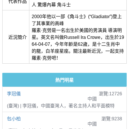
代表作品
人 驚爆內幕 角斗士
2000年他以一部《角斗士》(“Gladiator”)登上
了其事業的高峰
羅素·克勞是一名出生於美國的男演員 導演明
近況簡介
星。英文名叫做Russell Ira Crowe，出生於19
64-04-07，今年年齡是62歲，是十二生肖中
的龍，白羊座星座。關注最新近況，一起支持
羅素·克勞吧！
熱門明星
李冠儀
瀏覽:12726
中國
(臺灣) | 李冠儀，中國臺灣人，著名主持人和平面模特
包小柏
瀏覽:9238
中國