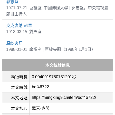
郭志堅
1971-07-21 巨蟹座 中國傳媒大學 | 郭志堅，中央電視臺
節目主持人
麥克唐納-凱里
1913-03-15 雙魚座
原紗央莉
1988-01-01 摩羯座 | 原紗央莉（1988年1月1日）
本文統計信息
執行時長
0.0040919780731201秒
bdf46722
本文編號
https://mingxing9.cn/item/bdf46722/
本文地址
本文核心
羅素·克勞