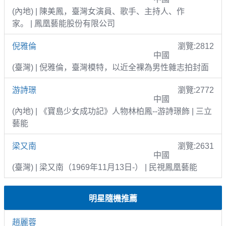
(內地) | 陳美鳳，臺灣女演員、歌手、主持人、作
家。 | 鳳凰藝能股份有限公司
倪雅倫
瀏覽:2812
中國
(臺灣) | 倪雅倫，臺灣模特，以近全裸為男性雜志拍封面
游詩璟
瀏覽:2772
中國
(內地) | 《寶島少女成功記》人物林柏鳳--游詩璟飾 | 三立
藝能
梁又南
瀏覽:2631
中國
(臺灣) | 梁又南（1969年11月13日-） | 民視鳳凰藝能
明星隨機推薦
趙麗蓉