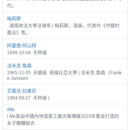
代。
梅莉那
湖南政法大學法律系 | 梅莉那，演員，代表作《中關村
風云》等。
阿曼德-阿山特
1949-10-04 天秤座
法米克·詹森
1965-11-05 天蝎座 哥倫比亞大學 | 法米克·詹森（Famk
e Janssen
艾薇兒-拉維尼
1984-09-27 天秤座 |
iMe
i Me是由中國內地造星工廠天娛傳媒2010年重金打造的
女子團體組合