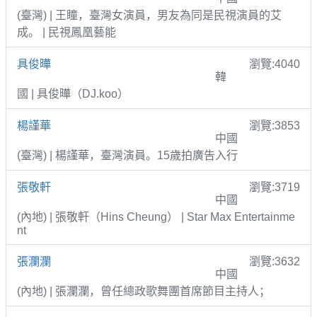
(臺灣) | 王瞳，臺灣女演員，男友為同是民視演員的艾
成。 | 民視鳳凰藝能
具俊曄
瀏覽:4040
韓
國 | 具俊曄（DJ.koo）
楊謹華
瀏覽:3853
中國
(臺灣) | 楊謹華，臺灣演員。15歲拍廣告入行
張敬軒
瀏覽:3719
中國
(內地) | 張敬軒（Hins Cheung） | Star Max Entertainme
nt
張瀾瀾
瀏覽:3632
中國
(內地) | 張瀾瀾，曾任總政歌舞團首席節目主持人；