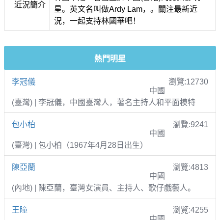
近況簡介
星。英文名叫做Ardy Lam，。關注最新近
況，一起支持林國華吧！
熱門明星
李冠儀
瀏覽:12730
中國
(臺灣) | 李冠儀，中國臺灣人，著名主持人和平面模特
包小柏
瀏覽:9241
中國
(臺灣) | 包小柏（1967年4月28日出生）
陳亞蘭
瀏覽:4813
中國
(內地) | 陳亞蘭，臺灣女演員、主持人、歌仔戲藝人。
王瞳
瀏覽:4255
中國