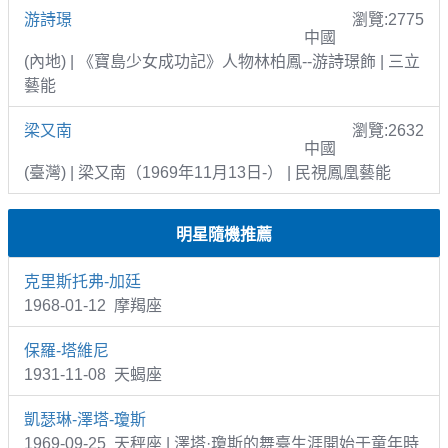
游詩璟
瀏覽:2775
中國
(內地) | 《寶島少女成功記》人物林柏鳳--游詩璟飾 | 三立
藝能
梁又南
瀏覽:2632
中國
(臺灣) | 梁又南（1969年11月13日-） | 民視鳳凰藝能
明星隨機推薦
克里斯托弗-加廷
1968-01-12 摩羯座
保羅-塔維尼
1931-11-08 天蝎座
凱瑟琳-澤塔-瓊斯
1969-09-25 天秤座 | 澤塔·瓊斯的舞臺生涯開始于童年時