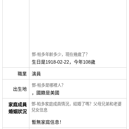
鄧-帕多年齡多少，現在幾歲了？
生日是1918-02-22，今年108歲
職業
演員
鄧-帕多是哪裡人？
出生地
，國籍是美國
鄧-帕多家庭成員情況，結婚了嗎？父母兄弟和老婆
家庭成員
兒女信息
婚姻狀況
暫無家庭信息！