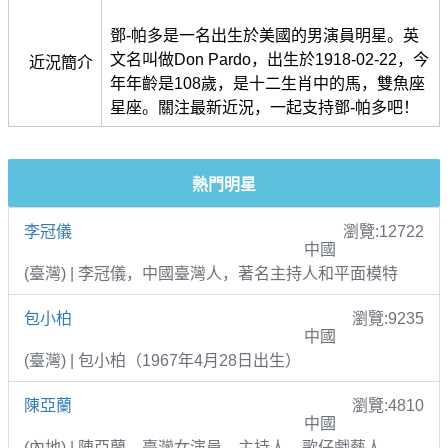
鄧-帕多是一名出生於美國的男演員明星。英
文名叫做Don Pardo，出生於1918-02-22，今
近況簡介
年年齡是108歲，是十二生肖中的馬，雙魚座
星座。關注最新近況，一起支持鄧-帕多吧！
熱門明星
李冠儀
瀏覽:12722
中國
(臺灣) | 李冠儀，中國臺灣人，著名主持人和平面模特
包小柏
瀏覽:9235
中國
(臺灣) | 包小柏（1967年4月28日出生）
陳亞蘭
瀏覽:4810
中國
(內地) | 陳亞蘭，臺灣女演員、主持人、歌仔戲藝人。