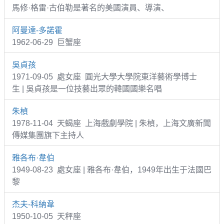
馬修·格雷·古伯勒是著名的美國演員、導演、
阿曼達-多諾霍
1962-06-29 巨蟹座
吳貞孩
1971-09-05 處女座 圓光大學大學院東洋藝術學博士
生 | 吳貞孩是一位技藝出眾的韓國國樂名唱
朱楨
1978-11-04 天蝎座 上海戲劇學院 | 朱楨，上海文廣新聞
傳媒集團旗下主持人
雅各布·韋伯
1949-08-23 處女座 | 雅各布·韋伯，1949年出生于法國巴
黎
杰夫-科納韋
1950-10-05 天秤座