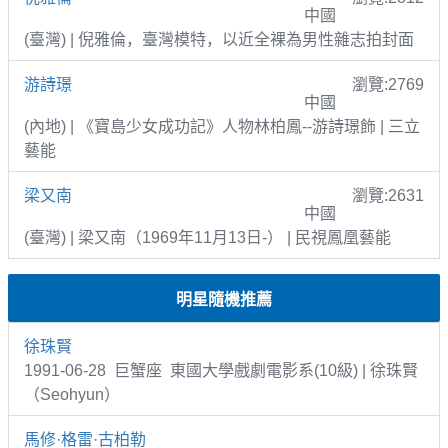
中國
(臺灣) | 倪雅倫，臺灣模特，以近全裸為男性雜志拍封面
游詩璟
瀏覽:2769
中國
(內地) | 《寶島少女成功記》人物林柏鳳--游詩璟飾 | 三立
藝能
梁又南
瀏覽:2631
中國
(臺灣) | 梁又南（1969年11月13日-） | 民視鳳凰藝能
明星隨機推薦
徐珠賢
1991-06-28 巨蟹座 東國大學戲劇電影系(10級) | 徐珠賢
（Seohyun）
馬修·格雷·古柏勒