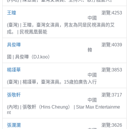
王瞳
瀏覽:4253
中國
(臺灣) | 王瞳，臺灣女演員，男友為同是民視演員的艾
成。 | 民視鳳凰藝能
具俊曄
瀏覽:4039
韓
國 | 具俊曄（DJ.koo）
楊謹華
瀏覽:3853
中國
(臺灣) | 楊謹華，臺灣演員。15歲拍廣告入行
張敬軒
瀏覽:3717
中國
(內地) | 張敬軒（Hins Cheung） | Star Max Entertainme
nt
張瀾瀾
瀏覽:3626