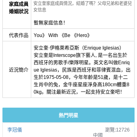
安立奎家庭成員情況，結婚了嗎？父母兄弟和老婆兒
家庭成員
女信息
婚姻狀況
暫無家庭信息！
代表作品
You》 With 《Be 《Hero》
安立奎·伊格萊希亞斯（Enrique Iglesias）
安立奎是Interscope旗下藝人, 是一名出生於
西班牙的男歌手/樂隊明星。英文名叫做Enriq
近況簡介
ue Iglesias，民族是西班牙和菲律賓混血，出
生於1975-05-08，今年年齡是51歲，是十二
生肖中的兔，金牛座星座淨身高180cm體重8
0kg。關注最新近況，一起支持安立奎吧！
熱門明星
李冠儀
瀏覽:12726
中國