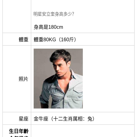
明星安立奎身高多少？
身高是180cm
體重
體重80KG（160斤）
照片
星座
金牛座（十二生肖属相：兔）
生日年齡