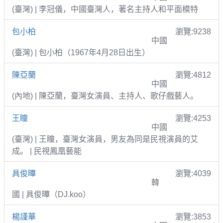
(臺灣) | 李冠儀，中國臺灣人，著名主持人和平面模特
包小柏
瀏覽:9238
中國
(臺灣) | 包小柏（1967年4月28日出生）
陳亞蘭
瀏覽:4812
中國
(內地) | 陳亞蘭，臺灣女演員、主持人、歌仔戲藝人。
王瞳
瀏覽:4253
中國
(臺灣) | 王瞳，臺灣女演員，男友為同是民視演員的艾
成。 | 民視鳳凰藝能
具俊曄
瀏覽:4039
韓
國 | 具俊曄（DJ.koo）
楊謹華
瀏覽:3853