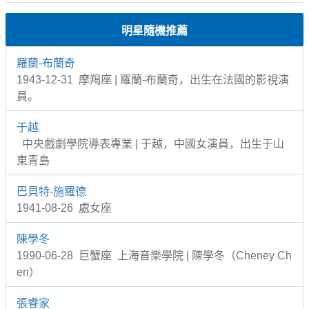
明星隨機推薦
羅蘭-布蘭奇
1943-12-31 摩羯座 | 羅蘭-布蘭奇，出生在法國的影視演
員。
于越
中央戲劇學院導表專業 | 于越，中國女演員，出生于山
東青島
巴貝特-施羅德
1941-08-26 處女座
陳學冬
1990-06-28 巨蟹座 上海音樂學院 | 陳學冬（Cheney Ch
en）
張睿家