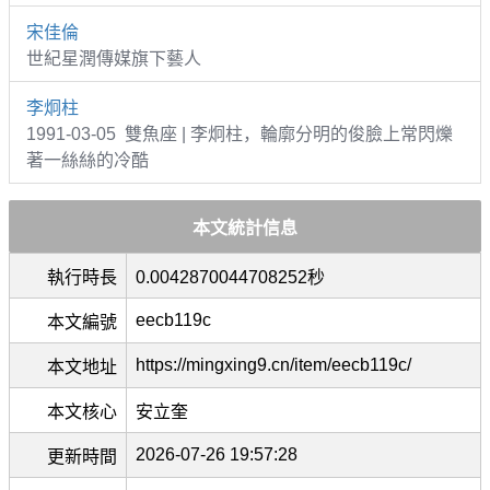
宋佳倫
世紀星潤傳媒旗下藝人
李炯柱
1991-03-05 雙魚座 | 李炯柱，輪廓分明的俊臉上常閃爍
著一絲絲的冷酷
本文統計信息
執行時長
0.0042870044708252秒
eecb119c
本文編號
https://mingxing9.cn/item/eecb119c/
本文地址
本文核心
安立奎
2026-07-26 19:57:28
更新時間