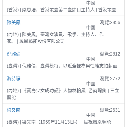
中國
(香港) | 梁思浩，香港電臺第二臺節目主持人 | 香港電臺
陳美鳳
瀏覽:2856
中國
(內地) | 陳美鳳，臺灣女演員、歌手、主持人、作
家。 | 鳳凰藝能股份有限公司
倪雅倫
瀏覽:2812
中國
(臺灣) | 倪雅倫，臺灣模特，以近全裸為男性雜志拍封面
游詩璟
瀏覽:2772
中國
(內地) | 《寶島少女成功記》人物林柏鳳--游詩璟飾 | 三立
藝能
梁又南
瀏覽:2631
中國
(臺灣) | 梁又南（1969年11月13日-） | 民視鳳凰藝能