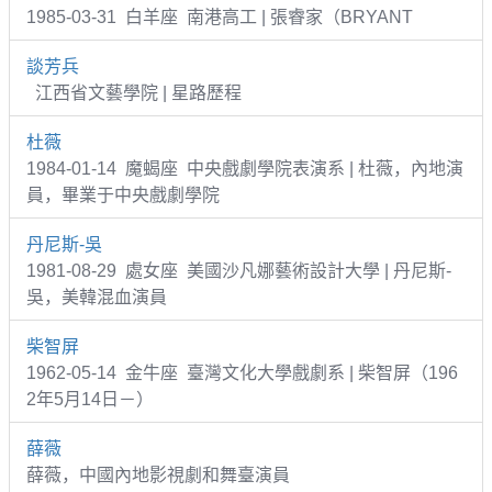
1985-03-31 白羊座 南港高工 | 張睿家（BRYANT
談芳兵
江西省文藝學院 | 星路歷程
杜薇
1984-01-14 魔蝎座 中央戲劇學院表演系 | 杜薇，內地演
員，畢業于中央戲劇學院
丹尼斯-吳
1981-08-29 處女座 美國沙凡娜藝術設計大學 | 丹尼斯-
吳，美韓混血演員
柴智屏
1962-05-14 金牛座 臺灣文化大學戲劇系 | 柴智屏（196
2年5月14日－）
薛薇
薛薇，中國內地影視劇和舞臺演員