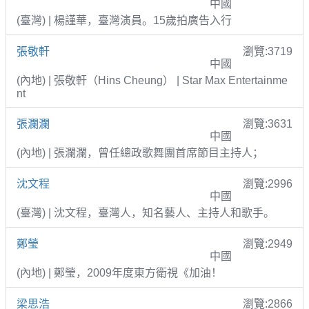
中國
(臺灣) | 楊謹華，臺灣演員。15歲拍廣告入行
張敬軒
瀏覽:3719
中國
(內地) | 張敬軒（Hins Cheung） | Star Max Entertainme
nt
張瀾瀾
瀏覽:3631
中國
(內地) | 張瀾瀾，曾任總政歌舞團首席節目主持人；
沈文程
瀏覽:2996
中國
(臺灣) | 沈文程，臺灣人，知名藝人、主持人和歌手。
鄭瑩
瀏覽:2949
中國
(內地) | 鄭瑩，2009年度東方衛視《加油！
梁思浩
瀏覽:2866