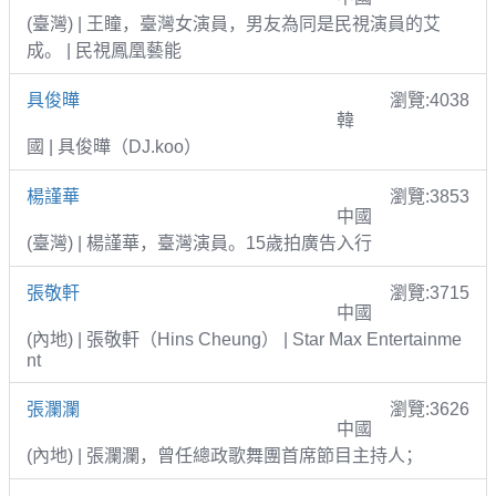
(臺灣) | 王瞳，臺灣女演員，男友為同是民視演員的艾
成。 | 民視鳳凰藝能
具俊曄
瀏覽:4038
韓
國 | 具俊曄（DJ.koo）
楊謹華
瀏覽:3853
中國
(臺灣) | 楊謹華，臺灣演員。15歲拍廣告入行
張敬軒
瀏覽:3715
中國
(內地) | 張敬軒（Hins Cheung） | Star Max Entertainme
nt
張瀾瀾
瀏覽:3626
中國
(內地) | 張瀾瀾，曾任總政歌舞團首席節目主持人；