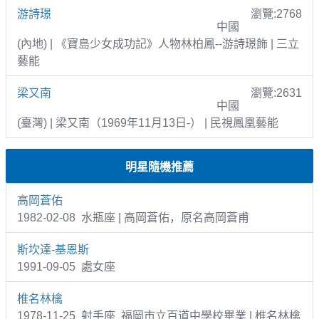
游詩璟
瀏覽:2768
中國
(內地) | 《寶島少女成功記》人物林柏鳳--游詩璟飾 | 三立
藝能
梁又南
瀏覽:2631
中國
(臺灣) | 梁又南（1969年11月13日-） | 民視鳳凰藝能
明星隨機推薦
高岡蒼佑
1982-02-08 水瓶座 | 高岡蒼佑，原名高岡蒼甫
斯坎達-基恩斯
1991-09-05 處女座
椎名林檎
1978-11-25 射手座 福岡市立百道中學校畢業 | 椎名林檎