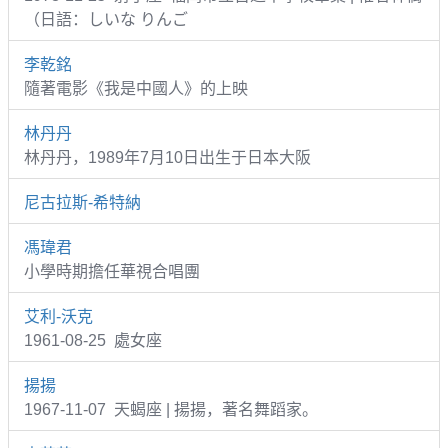
（日語：しいな りんご
李乾銘
隨著電影《我是中國人》的上映
林丹丹
林丹丹，1989年7月10日出生于日本大阪
尼古拉斯-希特納
馮瑋君
小學時期擔任華視合唱團
艾利-沃克
1961-08-25 處女座
揚揚
1967-11-07 天蝎座 | 揚揚，著名舞蹈家。