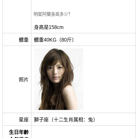
明星阿蘭身高多少？
身高是158cm
體重
體重40KG（80斤）
照片
星座
獅子座（十二生肖属相：兔）
生日年齡