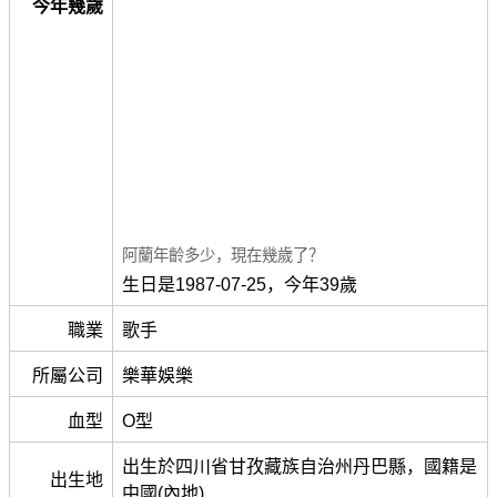
今年幾歲
阿蘭年齡多少，現在幾歲了？
生日是1987-07-25，今年39歲
職業
歌手
所屬公司
樂華娛樂
血型
O型
出生於四川省甘孜藏族自治州丹巴縣，國籍是
出生地
中國(內地)