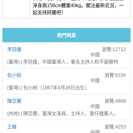
淨身高158cm體重40kg。關注最新近況，一
起支持阿蘭吧！
熱門明星
李冠儀
瀏覽:12712
中國
(臺灣) | 李冠儀，中國臺灣人，著名主持人和平面模特
包小柏
瀏覽:9234
中國
(臺灣) | 包小柏（1967年4月28日出生）
陳亞蘭
瀏覽:4808
中國
(內地) | 陳亞蘭，臺灣女演員、主持人、歌仔戲藝人。
王瞳
瀏覽:4253
中國