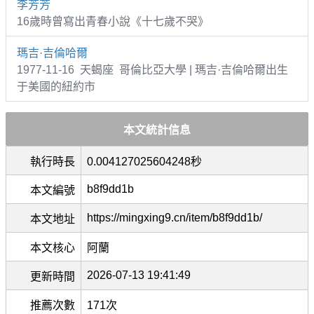
李芳芳
16歲時曾寫出青春小說《十七歲不哭》
瑪吉·吉倫哈爾
1977-11-16 天蝎座 哥倫比亞大學 | 瑪吉·吉倫哈爾出生
于美國的紐約市
本文統計信息
執行時長
0.004127025604248秒
b8f9dd1b
本文編號
https://mingxing9.cn/item/b8f9dd1b/
本文地址
本文核心
阿蘭
2026-07-13 19:41:49
更新時間
推薦次數
171次