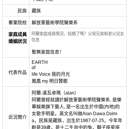
民族
藏族
畢業院校
解放軍藝術學院聲樂系
阿蘭家庭成員情況，結婚了嗎？父母兄弟和老公兒女
家庭成員
信息
婚姻狀況
暫無家庭信息！
EARTH
of
代表作品
life Voice 我的月光
鳳凰 my 明日贊歌
阿蘭·達瓦卓瑪（alan）
阿蘭曾經就讀於解放軍藝術學院聲樂系, 是樂
華娛樂旗下藝人, 是一名出生於中國(內地)的
女歌手明星。英文名叫做Alan Dawa Dolm
近況簡介
a，民族是藏族，出生於1987-07-25，今年年
齡是39歲，是十二生肖中的兔，獅子座星座