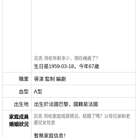
呂克·貝松年齡多少，現在幾歲了？
生日是1959-03-18，今年67歲
職業
導演 監制 編劇
血型
A型
出生地
出生於法國巴黎，國籍是法國
呂克·貝松家庭成員情況，結婚了嗎？父母兄弟和老
家庭成員
婆兒女信息
婚姻狀況
暫無家庭信息！