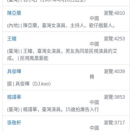
陳亞蘭
瀏覽:4810
中國
(內地) | 陳亞蘭，臺灣女演員、主持人、歌仔戲藝人。
王瞳
瀏覽:4253
中國
(臺灣) | 王瞳，臺灣女演員，男友為同是民視演員的艾
成。 | 民視鳳凰藝能
具俊曄
瀏覽:4039
韓
國 | 具俊曄（DJ.koo）
楊謹華
瀏覽:3853
中國
(臺灣) | 楊謹華，臺灣演員。15歲拍廣告入行
張敬軒
瀏覽:3717
中國