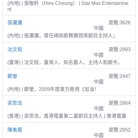
(內地) | 張敬軒（Hins Cheung） | Star Max Entertainme
nt
張瀾瀾
瀏覽:3626
中國
(內地) | 張瀾瀾，曾任總政歌舞團首席節目主持人；
沈文程
瀏覽:2993
中國
(臺灣) | 沈文程，臺灣人，知名藝人、主持人和歌手。
鄭瑩
瀏覽:2947
中國
(內地) | 鄭瑩，2009年度東方衛視《加油！
梁思浩
瀏覽:2864
中國
(香港) | 梁思浩，香港電臺第二臺節目主持人 | 香港電臺
陳美鳳
瀏覽:2852
中國