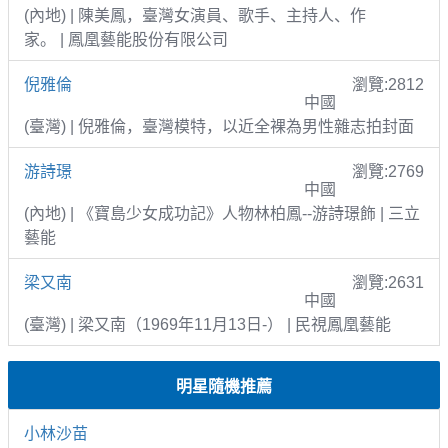
(內地) | 陳美鳳，臺灣女演員、歌手、主持人、作
家。 | 鳳凰藝能股份有限公司
倪雅倫
瀏覽:2812
中國
(臺灣) | 倪雅倫，臺灣模特，以近全裸為男性雜志拍封面
游詩璟
瀏覽:2769
中國
(內地) | 《寶島少女成功記》人物林柏鳳--游詩璟飾 | 三立
藝能
梁又南
瀏覽:2631
中國
(臺灣) | 梁又南（1969年11月13日-） | 民視鳳凰藝能
明星隨機推薦
小林沙苗