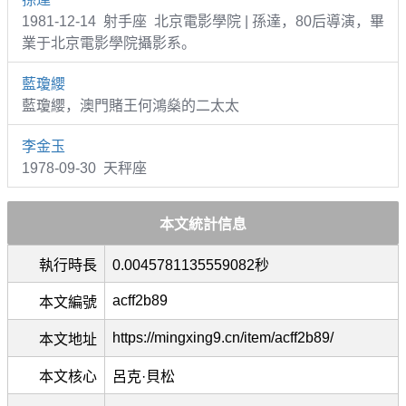
1981-12-14 射手座 北京電影學院 | 孫達，80后導演，畢
業于北京電影學院攝影系。
藍瓊纓
藍瓊纓，澳門賭王何鴻燊的二太太
李金玉
1978-09-30 天秤座
本文統計信息
執行時長
0.0045781135559082秒
acff2b89
本文編號
https://mingxing9.cn/item/acff2b89/
本文地址
本文核心
呂克·貝松