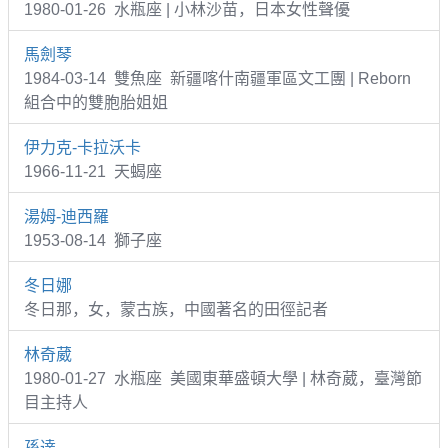
1980-01-26 水瓶座 | 小林沙苗，日本女性聲優
馬劍琴
1984-03-14 雙魚座 新疆喀什南疆軍區文工團 | Reborn
組合中的雙胞胎姐姐
伊力克-卡拉沃卡
1966-11-21 天蝎座
湯姆-迪西羅
1953-08-14 獅子座
冬日娜
冬日那，女，蒙古族，中國著名的田徑記者
林奇葳
1980-01-27 水瓶座 美國東華盛頓大學 | 林奇葳，臺灣節
目主持人
孫達