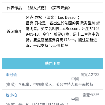
代表作品
《圣女貞德》 《第五元素》
呂克·貝松 （法文：Luc Besson；
呂克·貝松是一名出生於法國的男導演 監制 編
劇明星。英文名叫做LucBesson，出生於195
近況簡介
9-03-18，今年年齡是67歲，是十二生肖中的
豬，雙魚座星座淨身高173cm。關注最新近
況，一起支持呂克·貝松吧！
熱門明星
李冠儀
瀏覽:12722
中國
(臺灣) | 李冠儀，中國臺灣人，著名主持人和平面模特
包小柏
瀏覽:9235
中國
(臺灣) | 包小柏（1967年4月28日出生）