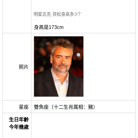
明星呂克·貝松身高多少？
身高是173cm
照片
星座
雙魚座（十二生肖属相：豬）
生日年齡
今年幾歲