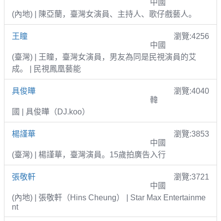
中國
(內地) | 陳亞蘭，臺灣女演員、主持人、歌仔戲藝人。
王瞳
瀏覽:4256
中國
(臺灣) | 王瞳，臺灣女演員，男友為同是民視演員的艾
成。 | 民視鳳凰藝能
具俊曄
瀏覽:4040
韓
國 | 具俊曄（DJ.koo）
楊謹華
瀏覽:3853
中國
(臺灣) | 楊謹華，臺灣演員。15歲拍廣告入行
張敬軒
瀏覽:3721
中國
(內地) | 張敬軒（Hins Cheung） | Star Max Entertainme
nt