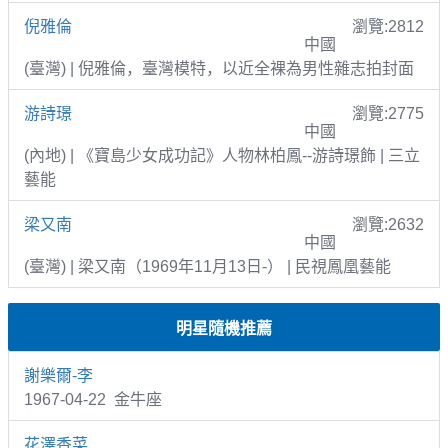
倪雅倫
瀏覽:2812
中國
(臺灣) | 倪雅倫，臺灣模特，以近全裸為男性雜志拍封面
游詩璟
瀏覽:2775
中國
(內地) | 《寶島少女成功記》人物林柏鳳--游詩璟飾 | 三立
藝能
梁又南
瀏覽:2632
中國
(臺灣) | 梁又南（1969年11月13日-） | 民視鳳凰藝能
明星隨機推薦
謝樂爾-李
1967-04-22 金牛座
花澤香菜