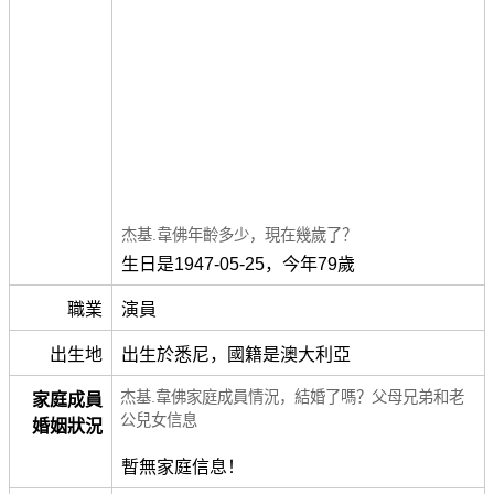
杰基.韋佛年齡多少，現在幾歲了？
生日是1947-05-25，今年79歲
職業
演員
出生地
出生於悉尼，國籍是澳大利亞
杰基.韋佛家庭成員情況，結婚了嗎？父母兄弟和老
家庭成員
公兒女信息
婚姻狀況
暫無家庭信息！