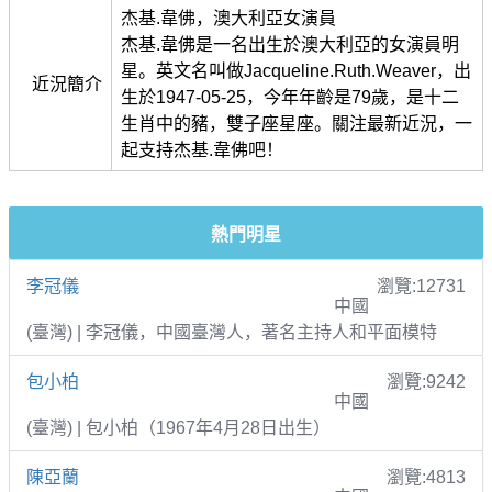
杰基.韋佛，澳大利亞女演員
杰基.韋佛是一名出生於澳大利亞的女演員明
星。英文名叫做Jacqueline.Ruth.Weaver，出
近況簡介
生於1947-05-25，今年年齡是79歲，是十二
生肖中的豬，雙子座星座。關注最新近況，一
起支持杰基.韋佛吧！
熱門明星
李冠儀
瀏覽:12731
中國
(臺灣) | 李冠儀，中國臺灣人，著名主持人和平面模特
包小柏
瀏覽:9242
中國
(臺灣) | 包小柏（1967年4月28日出生）
陳亞蘭
瀏覽:4813