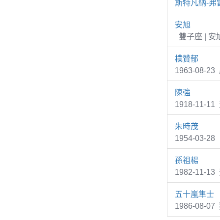
斯特凡納-弗
安旭
雙子座 | 
樸贊郁
1963-08
陳強
1918-11-
朱時茂
1954-03
孫祖楊
1982-11-1
五十嵐隼士
1986-08-