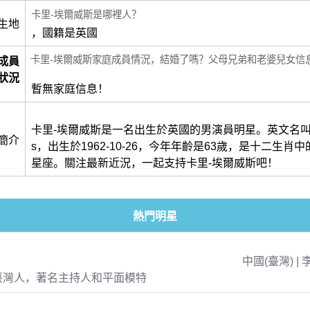
卡里-埃爾威斯是哪裡人？
生地
，國籍是英國
卡里-埃爾威斯家庭成員情況，結婚了嗎？父母兄弟和老婆兒女信
成員
狀況
暫無家庭信息！
卡里-埃爾威斯是一名出生於英國的男演員明星。英文名叫做Ca
簡介
s，出生於1962-10-26，今年年齡是63歲，是十二生肖
星座。關注最新近況，一起支持卡里-埃爾威斯吧！
熱門明星
中國(臺灣) | 
臺灣人，著名主持人和平面模特