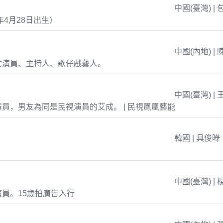
中國(臺灣) | 
年4月28日出生）
中國(內地) | 
女演員、主持人、歌仔戲藝人。
中國(臺灣) | 
員，男友為同是民視演員的艾成。 | 民視鳳凰藝能
韓國 | 具俊曄
中國(臺灣) | 
員。15歲拍廣告入行