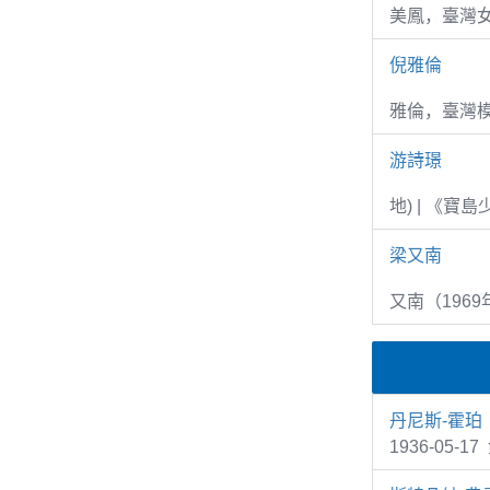
美鳳，臺灣女
倪雅倫
雅倫，臺灣
游詩璟
地) | 《寶
梁又南
又南（1969
丹尼斯-霍珀
1936-05