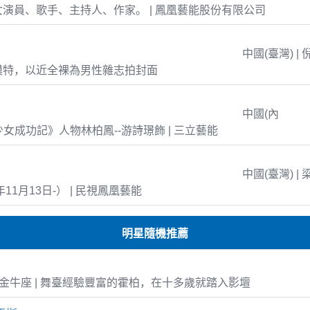
演員、歌手、主持人、作家。 | 鳳凰藝能股份有限公司
中國(臺灣) | 
模特，以近全裸為男性雜志拍封面
中國(內
島少女成功記》人物林柏鳳--游詩璟飾 | 三立藝能
中國(臺灣) | 
年11月13日-） | 民視鳳凰藝能
明星隨機推薦
-17 金牛座 | 舞臺經驗豐富的霍柏，在十多歲就踏入影壇