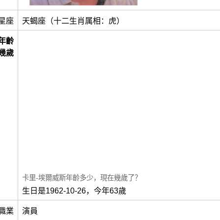
星座
天蝎座（十二生肖属相：虎）
年齡
幾歲
卡里-埃爾威斯年齡多少，現在幾歲了？
生日是1962-10-26，今年63歲
職業
演員