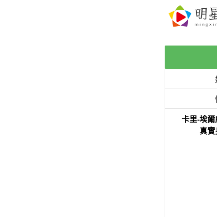
卡里-埃爾
真實