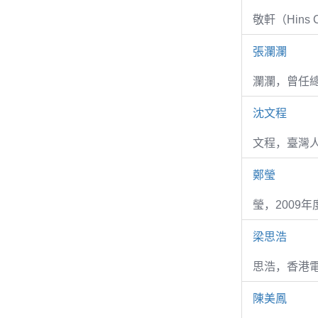
敬軒（Hins Ch
張瀾瀾
瀾瀾，曾任
沈文程
文程，臺灣
鄭瑩
瑩，2009
梁思浩
思浩，香港電
陳美鳳