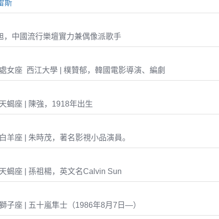
雷斯
安旭，中國流行樂壇實力兼偶像派歌手
-23 處女座 西江大學 | 樸贊郁，韓國電影導演、編劇
11 天蝎座 | 陳強，1918年出生
-28 白羊座 | 朱時茂，著名影視小品演員。
3 天蝎座 | 孫祖楊，英文名Calvin Sun
07 獅子座 | 五十嵐隼士（1986年8月7日—）