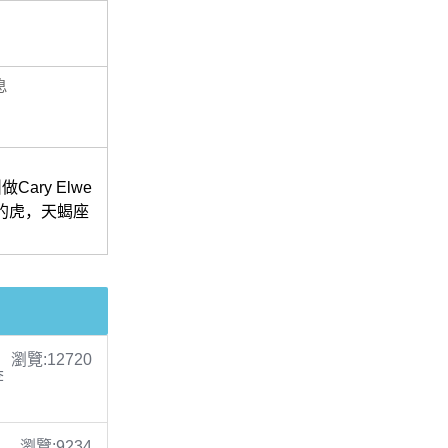
息
ry Elwe
中的虎，天蝎座
瀏覽:12720
李
瀏覽:9234