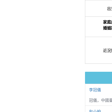
出
家庭
婚姻
近況
李冠儀
冠儀，中國
包小柏