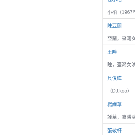
小柏（1967
陳亞蘭
亞蘭，臺灣
王瞳
瞳，臺灣女演
具俊曄
（DJ.koo）
楊謹華
謹華，臺灣演
張敬軒