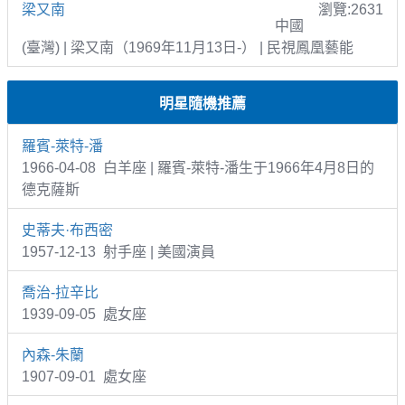
梁又南
瀏覽:2631
中國
(臺灣) | 梁又南（1969年11月13日-） | 民視鳳凰藝能
明星隨機推薦
羅賓-萊特-潘
1966-04-08 白羊座 | 羅賓-萊特-潘生于1966年4月8日的
德克薩斯
史蒂夫·布西密
1957-12-13 射手座 | 美國演員
喬治-拉辛比
1939-09-05 處女座
內森-朱蘭
1907-09-01 處女座