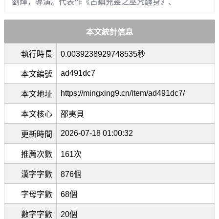
劉輝，導演。代表作《古鎮兇靈之巫咒纏身》、
本文統計信息
執行時長
0.0039238929748535秒
ad491dc7
本文編號
https://mingxing9.cn/item/ad491dc7/
本文地址
本文核心
邵夷貝
2026-07-18 01:00:32
更新時間
推薦次數
161次
漢字字數
876個
字母字數
68個
數字字數
20個