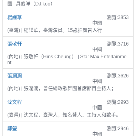
國 | 具俊曄（DJ.koo）
楊謹華
瀏覽:3853
中國
(臺灣) | 楊謹華，臺灣演員。15歲拍廣告入行
張敬軒
瀏覽:3716
中國
(內地) | 張敬軒（Hins Cheung） | Star Max Entertainme
nt
張瀾瀾
瀏覽:3626
中國
(內地) | 張瀾瀾，曾任總政歌舞團首席節目主持人；
沈文程
瀏覽:2993
中國
(臺灣) | 沈文程，臺灣人，知名藝人、主持人和歌手。
鄭瑩
瀏覽:2946
中國