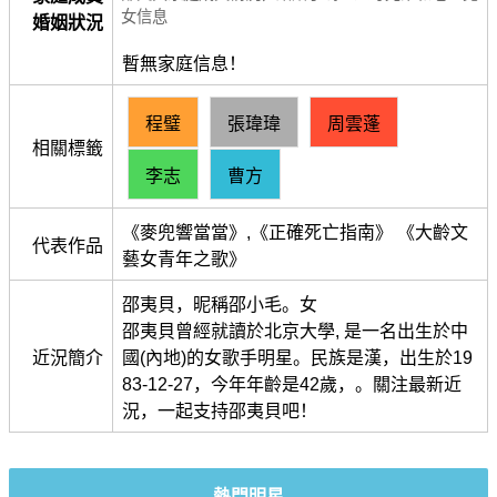
女信息
婚姻狀況
暫無家庭信息！
程璧
張瑋瑋
周雲蓬
相關標籤
李志
曹方
《麥兜響當當》,《正確死亡指南》 《大齡文
代表作品
藝女青年之歌》
邵夷貝，昵稱邵小毛。女
邵夷貝曾經就讀於北京大學, 是一名出生於中
近況簡介
國(內地)的女歌手明星。民族是漢，出生於19
83-12-27，今年年齡是42歲，。關注最新近
況，一起支持邵夷貝吧！
熱門明星