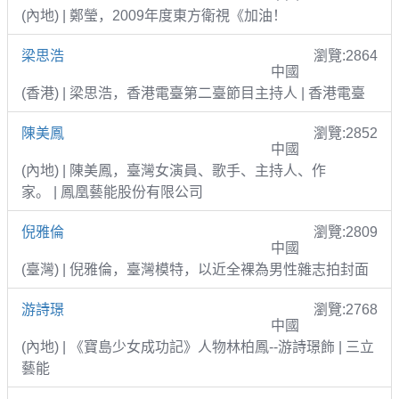
(內地) | 鄭瑩，2009年度東方衛視《加油！
梁思浩
瀏覽:2864
中國
(香港) | 梁思浩，香港電臺第二臺節目主持人 | 香港電臺
陳美鳳
瀏覽:2852
中國
(內地) | 陳美鳳，臺灣女演員、歌手、主持人、作
家。 | 鳳凰藝能股份有限公司
倪雅倫
瀏覽:2809
中國
(臺灣) | 倪雅倫，臺灣模特，以近全裸為男性雜志拍封面
游詩璟
瀏覽:2768
中國
(內地) | 《寶島少女成功記》人物林柏鳳--游詩璟飾 | 三立
藝能