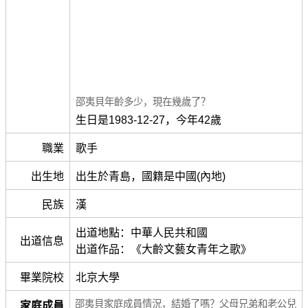
邵夷貝年齡多少，現在幾歲了？
生日是1983-12-27，今年42歲
職業
歌手
出生地
出生於青島，國籍是中國(內地)
民族
漢
出道地點：中華人民共和國
出道信息
出道作品：《大齡文藝女青年之歌》
畢業院校
北京大學
邵夷貝家庭成員情況，結婚了嗎？父母兄弟和老公兒
家庭成員