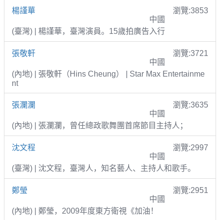
楊謹華
瀏覽:3853
中國
(臺灣) | 楊謹華，臺灣演員。15歲拍廣告入行
張敬軒
瀏覽:3721
中國
(內地) | 張敬軒（Hins Cheung） | Star Max Entertainme
nt
張瀾瀾
瀏覽:3635
中國
(內地) | 張瀾瀾，曾任總政歌舞團首席節目主持人；
沈文程
瀏覽:2997
中國
(臺灣) | 沈文程，臺灣人，知名藝人、主持人和歌手。
鄭瑩
瀏覽:2951
中國
(內地) | 鄭瑩，2009年度東方衛視《加油！