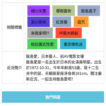
細川文惠
櫻樹露依
飯島直子
及川奈央
紅音螢
詛咒
相關標籤
來我家吧!?
中居大師說
柏拉圖式性愛
東京情色派
飯島愛，日本藝人、前AV電影女優
飯島愛是一名出生於日本的女演員明星。出生
近況簡介
於1972-10-31，今年年齡是53歲，是十二生
肖中的鼠，天蝎座星座淨身高161cm。關注最
新近況，一起支持飯島愛吧！
熱門明星