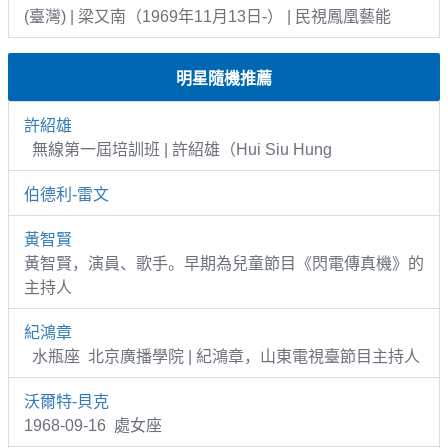
(臺灣) | 梁又南（1969年11月13日-） | 民視鳳凰藝能
明星隨機推薦
許紹雄
無線第一屆培訓班 | 許紹雄（Hui Siu Hung
伯德利-雷文
黃智賢
黃智賢，演員、歌手。早期為兒童節目《閃電傳真機》的
主持人
紀鴻章
水瓶座 北京廣播學院 | 紀鴻章，山東電視臺節目主持人
沃爾特-貝克
1968-09-16 處女座