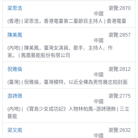
梁思浩
瀏覽:2870
中國
(香港) | 梁思浩，香港電臺第二臺節目主持人 | 香港電臺
陳美鳳
瀏覽:2857
中國
(內地) | 陳美鳳，臺灣女演員、歌手、主持人、作
家。 | 鳳凰藝能股份有限公司
倪雅倫
瀏覽:2812
中國
(臺灣) | 倪雅倫，臺灣模特，以近全裸為男性雜志拍封面
游詩璟
瀏覽:2775
中國
(內地) | 《寶島少女成功記》人物林柏鳳--游詩璟飾 | 三立
藝能
梁又南
瀏覽:2632
中國