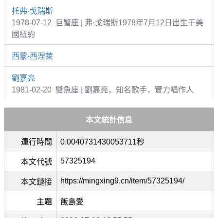
托弗·戈瑞斯
1978-07-12 巨蟹座 | 弗·戈瑞斯1978年7月12日出生于美
國紐約
西蒙-西涅萊
劉嘉亮
1981-02-20 雙魚座 | 劉嘉亮，知名歌手，實力唱作人
本文統計信息
運行時間
0.0040731430053711秒
57325194
本文代號
https://mingxing9.cn/item/57325194/
本文鏈接
主題
飯島愛