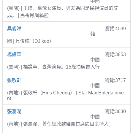
中國
(臺灣) | 王瞳，臺灣女演員，男友為同是民視演員的艾
成。 | 民視鳳凰藝能
具俊曄
瀏覽:4039
韓
國 | 具俊曄（DJ.koo）
楊謹華
瀏覽:3853
中國
(臺灣) | 楊謹華，臺灣演員。15歲拍廣告入行
張敬軒
瀏覽:3717
中國
(內地) | 張敬軒（Hins Cheung） | Star Max Entertainme
nt
張瀾瀾
瀏覽:3630
中國
(內地) | 張瀾瀾，曾任總政歌舞團首席節目主持人；