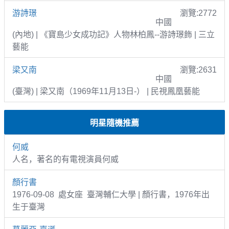
游詩璟
瀏覽:2772
中國
(內地) | 《寶島少女成功記》人物林柏鳳--游詩璟飾 | 三立
藝能
梁又南
瀏覽:2631
中國
(臺灣) | 梁又南（1969年11月13日-） | 民視鳳凰藝能
明星隨機推薦
何威
人名，著名的有電視演員何威
顏行書
1976-09-08 處女座 臺灣輔仁大學 | 顏行書，1976年出
生于臺灣