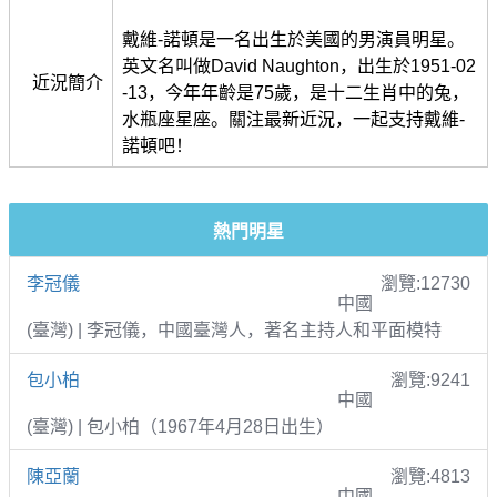
戴維-諾頓是一名出生於美國的男演員明星。
英文名叫做David Naughton，出生於1951-02
近況簡介
-13，今年年齡是75歲，是十二生肖中的兔，
水瓶座星座。關注最新近況，一起支持戴維-
諾頓吧！
熱門明星
李冠儀
瀏覽:12730
中國
(臺灣) | 李冠儀，中國臺灣人，著名主持人和平面模特
包小柏
瀏覽:9241
中國
(臺灣) | 包小柏（1967年4月28日出生）
陳亞蘭
瀏覽:4813
中國