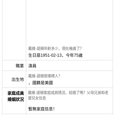
戴維-諾頓年齡多少，現在幾歲了？
生日是1951-02-13，今年75歲
職業
演員
戴維-諾頓是哪裡人？
出生地
，國籍是美國
戴維-諾頓家庭成員情況，結婚了嗎？父母兄弟和老
家庭成員
婆兒女信息
婚姻狀況
暫無家庭信息！