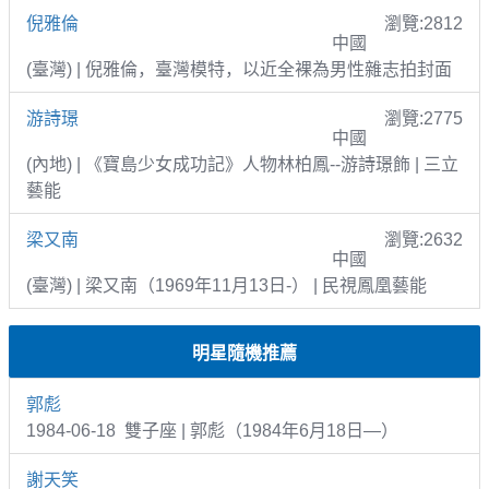
倪雅倫
瀏覽:2812
中國
(臺灣) | 倪雅倫，臺灣模特，以近全裸為男性雜志拍封面
游詩璟
瀏覽:2775
中國
(內地) | 《寶島少女成功記》人物林柏鳳--游詩璟飾 | 三立
藝能
梁又南
瀏覽:2632
中國
(臺灣) | 梁又南（1969年11月13日-） | 民視鳳凰藝能
明星隨機推薦
郭彪
1984-06-18 雙子座 | 郭彪（1984年6月18日—）
謝天笑