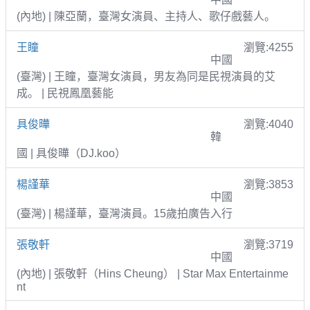
(內地) | 陳亞蘭，臺灣女演員、主持人、歌仔戲藝人。
王瞳
瀏覽:4255
中國
(臺灣) | 王瞳，臺灣女演員，男友為同是民視演員的艾
成。 | 民視鳳凰藝能
具俊曄
瀏覽:4040
韓
國 | 具俊曄（DJ.koo）
楊謹華
瀏覽:3853
中國
(臺灣) | 楊謹華，臺灣演員。15歲拍廣告入行
張敬軒
瀏覽:3719
中國
(內地) | 張敬軒（Hins Cheung） | Star Max Entertainme
nt