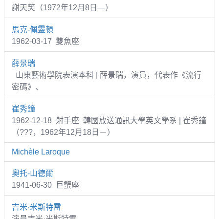
謝天笑（1972年12月8日—）
馬克-佩靈頓
1962-03-17 雙魚座
薛景瑞
山東藝術學院表演本科 | 薛景瑞，演員，代表作《流行
密碼》、
崔秀鐘
1962-12-18 射手座 韓國放送通訊大學英文學系 | 崔秀鐘
（???，1962年12月18日－）
Michèle Laroque
奧托-山德爾
1941-06-30 巨蟹座
吉米·米斯特雷
演員吉米·米斯特雷