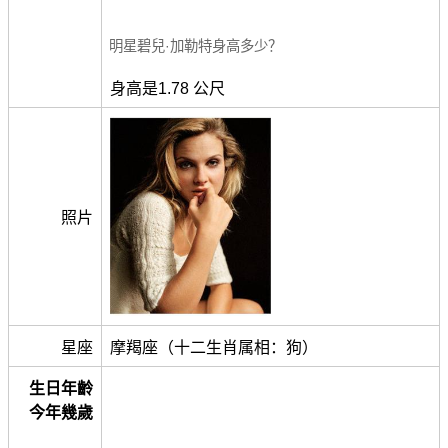
明星碧兒·加勒特身高多少？
身高是1.78 公尺
照片
星座
摩羯座（十二生肖属相：狗）
生日年齡
今年幾歲