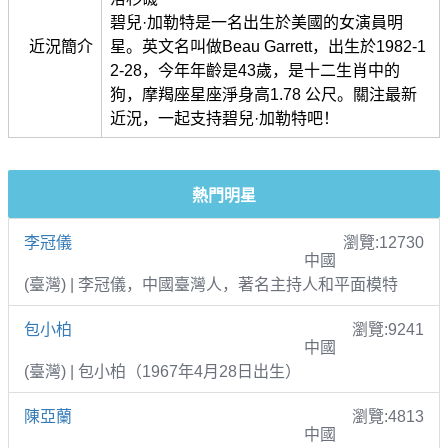
碧兒·加勒特是一名出生於美國的女演員明
近況簡介
星。英文名叫做Beau Garrett，出生於1982-1
2-28，今年年齡是43歲，是十二生肖中的
狗，摩羯座星座淨身高1.78 公尺。關注最新
近況，一起支持碧兒·加勒特吧！
熱門明星
李冠儀
瀏覽:12730
中國
(臺灣) | 李冠儀，中國臺灣人，著名主持人和平面模特
包小柏
瀏覽:9241
中國
(臺灣) | 包小柏（1967年4月28日出生）
陳亞蘭
瀏覽:4813
中國