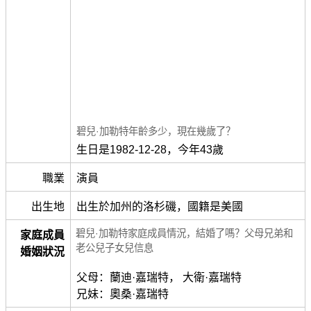
碧兒·加勒特年齡多少，現在幾歲了？
生日是1982-12-28，今年43歲
職業
演員
出生地
出生於加州的洛杉磯，國籍是美國
碧兒·加勒特家庭成員情況，結婚了嗎？父母兄弟和
家庭成員
老公兒子女兒信息
婚姻狀況
父母：蘭迪·嘉瑞特， 大衛·嘉瑞特
兄妹：奧桑·嘉瑞特