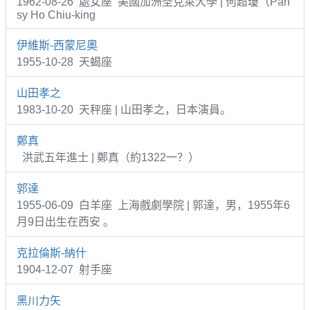
1962-08-26 處女座 美國加洲圣克萊大學 | 何超瓊（Pan
sy Ho Chiu-king
伊維斯-西蒙尼奧
1955-10-28 天蝎座
山田孝之
1983-10-20 天秤座 | 山田孝之，日本演員。
鄭真
洪武五年進士 | 鄭真（約1322一？）
郭達
1955-06-09 白羊座 上海戲劇學院 | 郭達，男，1955年6
月9日出生在西安 。
克拉倫斯-納什
1904-12-07 射手座
黑川力矢