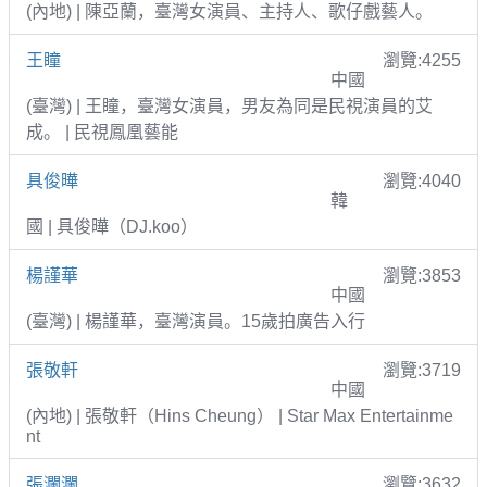
(內地) | 陳亞蘭，臺灣女演員、主持人、歌仔戲藝人。
王瞳
瀏覽:4255
中國
(臺灣) | 王瞳，臺灣女演員，男友為同是民視演員的艾
成。 | 民視鳳凰藝能
具俊曄
瀏覽:4040
韓
國 | 具俊曄（DJ.koo）
楊謹華
瀏覽:3853
中國
(臺灣) | 楊謹華，臺灣演員。15歲拍廣告入行
張敬軒
瀏覽:3719
中國
(內地) | 張敬軒（Hins Cheung） | Star Max Entertainme
nt
張瀾瀾
瀏覽:3632