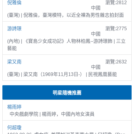
倪雅倫
瀏覽:2812
中國
(臺灣) | 倪雅倫，臺灣模特，以近全裸為男性雜志拍封面
游詩璟
瀏覽:2775
中國
(內地) | 《寶島少女成功記》人物林柏鳳--游詩璟飾 | 三立
藝能
梁又南
瀏覽:2632
中國
(臺灣) | 梁又南（1969年11月13日-） | 民視鳳凰藝能
明星隨機推薦
楊雨婷
中央戲劇學院 | 楊雨婷，中國內地女演員
何超瓊