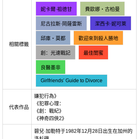
妮卡爾·祖德甘
費歐娜・古柏曼
尼古拉斯·岡薩雷斯
潔西卡·妮可萊
邱庫・莫都
歡迎來到殺人勝地
相關標籤
創：光速戰記
最佳閨蜜
良醫墨非
Girlfriends' Guide to Divorce
嫌犯行為》
《犯罪心理：
代表作品
《創：戰紀》
《神奇四俠2》
碧兒·加勒特于1982年12月28日出生在加州的
洛杉磯