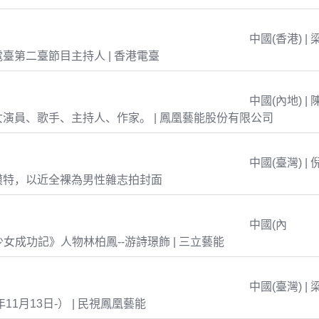
中國(香港) | 
臺第二臺節目主持人 | 香港電臺
中國(內地) | 
演員、歌手、主持人、作家。 | 鳳凰藝能股份有限公司
中國(臺灣) | 
模特，以近全裸為男性雜志拍封面
中國(內
島少女成功記》人物林柏鳳--游詩璟飾 | 三立藝能
中國(臺灣) | 
年11月13日-） | 民視鳳凰藝能