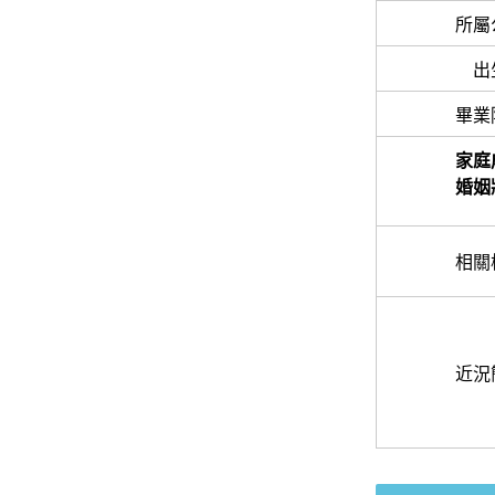
所屬
出
畢業
家庭
婚姻
相關
近況