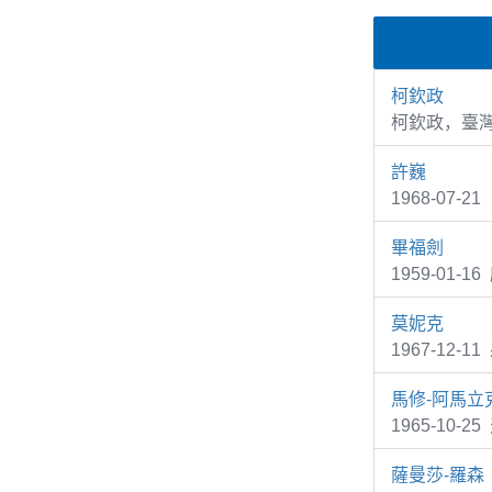
柯欽政
柯欽政，臺
許巍
1968-07-
畢福劍
1959-01
莫妮克
1967-12-1
馬修-阿馬立
1965-10-2
薩曼莎-羅森