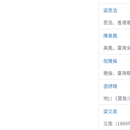
梁思浩
思浩，香港電
陳美鳳
美鳳，臺灣女
倪雅倫
雅倫，臺灣
游詩璟
地) | 《寶
梁又南
又南（1969