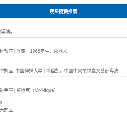
明星隨機推薦
灣導演。
21 巨蟹座 | 許巍，1968年生，陜西人。
-16 摩羯座 中國傳媒大學 | 畢福劍，中國中央電視臺文藝部導演
1 射手座 | 莫妮克（Mo'Nique）
克
5 天蝎座