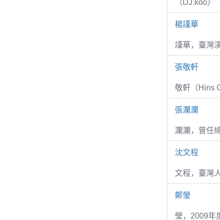
（DJ.koo）
楊謹華
謹華，臺灣演
張敬軒
敬軒（Hins Ch
張瀾瀾
瀾瀾，曾任
沈文程
文程，臺灣
鄭瑩
瑩，2009