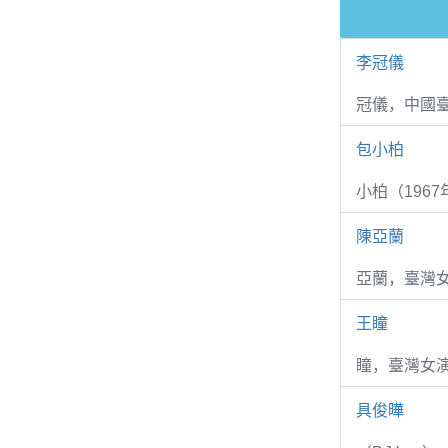
李冠儀
冠儀，中國
包小柏
小柏（1967
陳亞蘭
亞蘭，臺灣
王瞳
瞳，臺灣女演
具俊曄