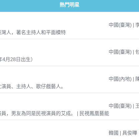
熱門明星
中國(臺灣) | 
臺灣人，著名主持人和平面模特
中國(臺灣) | 
年4月28日出生）
中國(內地) | 
女演員、主持人、歌仔戲藝人。
中國(臺灣) | 
員，男友為同是民視演員的艾成。 | 民視鳳凰藝能
韓國 | 具俊曄