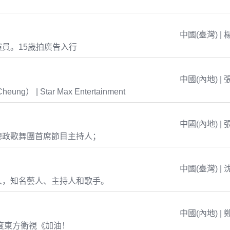
中國(臺灣) | 
員。15歲拍廣告入行
中國(內地) | 
eung） | Star Max Entertainment
中國(內地) | 
總政歌舞團首席節目主持人；
中國(臺灣) | 
人，知名藝人、主持人和歌手。
中國(內地) | 
年度東方衛視《加油！