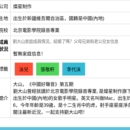
公司
燦星制作
生地
出生於新疆維吾爾自治區，國籍是中國(內地)
院校
北京電影學院錄音專業
劉大山家庭成員情況，結婚了嗎？父母兄弟和老公兒女信息
成員
狀況
暫無家庭信息！
標籤
泳兒
張敬軒
李代沫
大山，《中國好聲音》第五期
劉大山曾經就讀於北京電影學院錄音專業, 是燦星制作旗下
簡介
出生於中國(內地)的女歌手明星。英文名叫做Mac，出生於198
6，今年年齡是39歲，是十二生肖中的虎，射手座星座淨身
關注最新近況，一起支持劉大山吧！