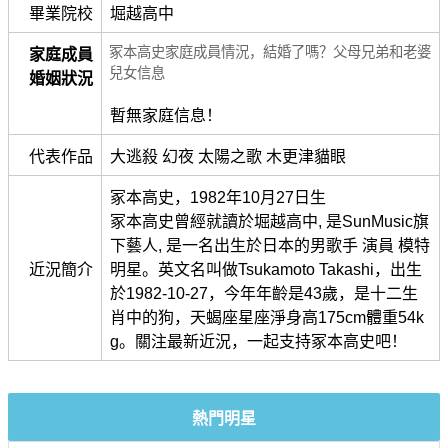
畢業院校
堀越高中
冢本高史家庭成員情況，結婚了嗎？父母兄弟和老婆
家庭成員
兒女信息
婚姻狀況
暫無家庭信息！
代表作品
大逃殺 幻夜 太陽之歌 木更津貓眼
冢本高史，1982年10月27日生
冢本高史曾經就讀於堀越高中, 是SunMusic旗
下藝人, 是一名出生於日本的男歌手 演員 模特
近況簡介
明星。英文名叫做Tsukamoto Takashi，出生
於1982-10-27，今年年齡是43歲，是十二生
肖中的狗，天蝎座星座淨身高175cm體重54k
g。關注最新近況，一起支持冢本高史吧！
熱門明星