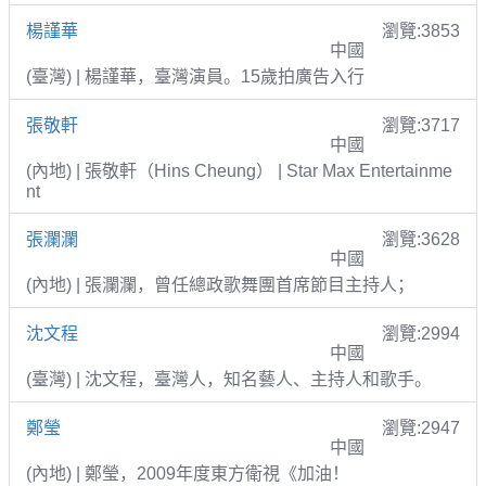
楊謹華
瀏覽:3853
中國
(臺灣) | 楊謹華，臺灣演員。15歲拍廣告入行
張敬軒
瀏覽:3717
中國
(內地) | 張敬軒（Hins Cheung） | Star Max Entertainme
nt
張瀾瀾
瀏覽:3628
中國
(內地) | 張瀾瀾，曾任總政歌舞團首席節目主持人；
沈文程
瀏覽:2994
中國
(臺灣) | 沈文程，臺灣人，知名藝人、主持人和歌手。
鄭瑩
瀏覽:2947
中國
(內地) | 鄭瑩，2009年度東方衛視《加油！