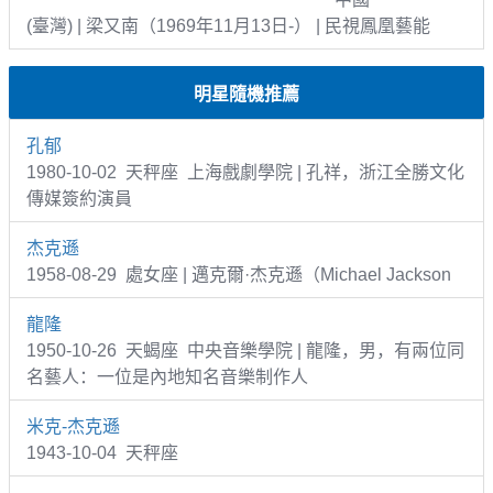
(臺灣) | 梁又南（1969年11月13日-） | 民視鳳凰藝能
明星隨機推薦
孔郁
1980-10-02 天秤座 上海戲劇學院 | 孔祥，浙江全勝文化
傳媒簽約演員
杰克遜
1958-08-29 處女座 | 邁克爾·杰克遜（Michael Jackson
龍隆
1950-10-26 天蝎座 中央音樂學院 | 龍隆，男，有兩位同
名藝人：一位是內地知名音樂制作人
米克-杰克遜
1943-10-04 天秤座