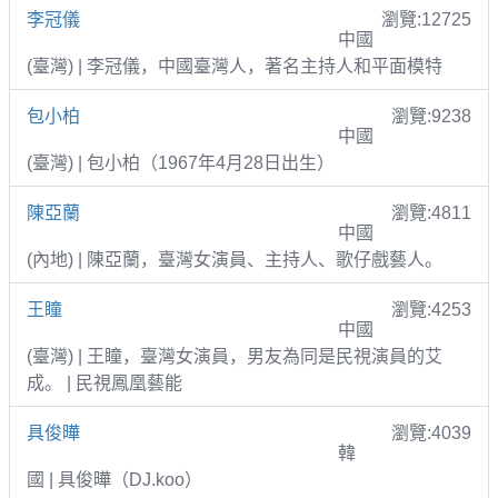
李冠儀
瀏覽:12725
中國
(臺灣) | 李冠儀，中國臺灣人，著名主持人和平面模特
包小柏
瀏覽:9238
中國
(臺灣) | 包小柏（1967年4月28日出生）
陳亞蘭
瀏覽:4811
中國
(內地) | 陳亞蘭，臺灣女演員、主持人、歌仔戲藝人。
王瞳
瀏覽:4253
中國
(臺灣) | 王瞳，臺灣女演員，男友為同是民視演員的艾
成。 | 民視鳳凰藝能
具俊曄
瀏覽:4039
韓
國 | 具俊曄（DJ.koo）