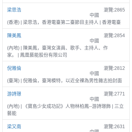
梁思浩
瀏覽:2865
中國
(香港) | 梁思浩，香港電臺第二臺節目主持人 | 香港電臺
陳美鳳
瀏覽:2854
中國
(內地) | 陳美鳳，臺灣女演員、歌手、主持人、作
家。 | 鳳凰藝能股份有限公司
倪雅倫
瀏覽:2812
中國
(臺灣) | 倪雅倫，臺灣模特，以近全裸為男性雜志拍封面
游詩璟
瀏覽:2771
中國
(內地) | 《寶島少女成功記》人物林柏鳳--游詩璟飾 | 三立
藝能
梁又南
瀏覽:2631
中國