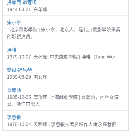
提摩西-道爾頓
1944-03-21 白羊座
宋小寧
北京電影學院 | 宋小寧，北京人，是北京電影學院畢業
的影視演員。
湯唯
1979-10-07 天秤座 中央戲劇學院 | 湯唯（Tang Wei
喬爾-舒馬赫
1939-08-29 處女座
賈麗莉
1985-12-25 摩羯座 上海戲劇學院 | 賈麗莉，內地女演
員，浙江東陽人
李蕙敏
1970-10-04 天秤座 | 李蕙敏被著名唱作人倫永亮發掘