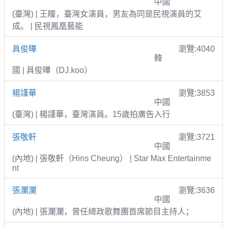
中國
(臺灣) | 王瞳，臺灣女演員，男友為同是民視演員的艾
成。 | 民視鳳凰藝能
具俊曄
瀏覽:4040
韓
國 | 具俊曄（DJ.koo）
楊謹華
瀏覽:3853
中國
(臺灣) | 楊謹華，臺灣演員。15歲拍廣告入行
張敬軒
瀏覽:3721
中國
(內地) | 張敬軒（Hins Cheung） | Star Max Entertainme
nt
張瀾瀾
瀏覽:3636
中國
(內地) | 張瀾瀾，曾任總政歌舞團首席節目主持人；