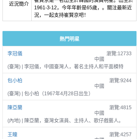
崔賢京是一名出生於韓國的演員明星。出生於
近況簡介
1961-3-12，今年年齡是65歲，。關注最新近
況，一起支持崔賢京吧！
熱門明星
李冠儀
瀏覽:12733
中國
(臺灣) | 李冠儀，中國臺灣人，著名主持人和平面模特
包小柏
瀏覽:9244
中國
(臺灣) | 包小柏（1967年4月28日出生）
陳亞蘭
瀏覽:4815
中國
(內地) | 陳亞蘭，臺灣女演員、主持人、歌仔戲藝人。
王瞳
瀏覽:4257