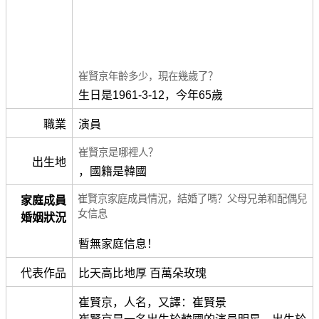
崔賢京年齡多少，現在幾歲了？
生日是1961-3-12，今年65歲
職業
演員
崔賢京是哪裡人？
出生地
，國籍是韓國
崔賢京家庭成員情況，結婚了嗎？父母兄弟和配偶兒
家庭成員
女信息
婚姻狀況
暫無家庭信息！
代表作品
比天高比地厚 百萬朵玫瑰
崔賢京，人名，又譯：崔賢景