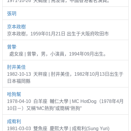
1971-10-26 天蝎座 | 馬浚偉，中國香港著名演員。
張玥
京本政樹
京本政樹，1959年01月21日 出生于大阪府吹田市
曾摯
處女座 | 曾摯，男，小演員，1994年09月出生。
肘井美佳
1982-10-13 天秤座 | 肘井美佳，1982年10月13日出生于
日本福岡縣
哈狗幫
1978-04-10 白羊座 輔仁大學 | MC HotDog（1978年4月
10日－）又稱“MC熱狗”或簡稱“熱狗”
成宥利
1981-03-03 雙魚座 慶熙大學 | 成宥利(Sung Yuri)