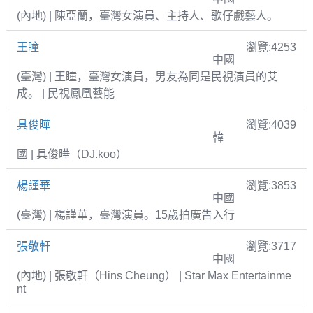
(內地) | 陳亞蘭，臺灣女演員、主持人、歌仔戲藝人。
王瞳
瀏覽:4253
中國
(臺灣) | 王瞳，臺灣女演員，男友為同是民視演員的艾
成。 | 民視鳳凰藝能
具俊曄
瀏覽:4039
韓
國 | 具俊曄（DJ.koo）
楊謹華
瀏覽:3853
中國
(臺灣) | 楊謹華，臺灣演員。15歲拍廣告入行
張敬軒
瀏覽:3717
中國
(內地) | 張敬軒（Hins Cheung） | Star Max Entertainme
nt