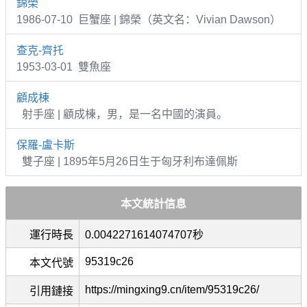
錦榮
1986-07-10 巨蟹座 | 錦榮（英文名：Vivian Dawson）
查克-齊托
1953-03-01 雙魚座
顧成棟
射手座 | 顧成棟，男，是一名中國的演員。
保羅-盧卡斯
雙子座 | 1895年5月26日生于匈牙利布達佩斯
本文統計信息
運行時長
0.0042271614074707秒
95319c26
本文代號
https://mingxing9.cn/item/95319c26/
引用鏈接