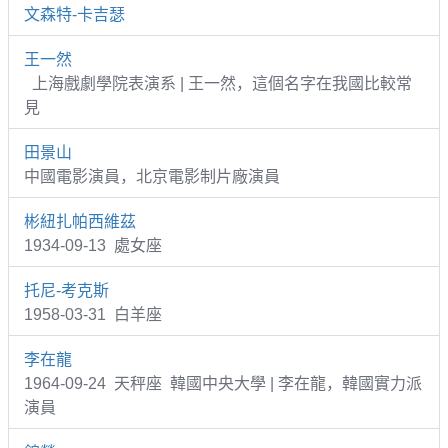
文森特-卡吉瑟
王一然
上海戲劇學院表演系 | 王一然，這個名字在我國比較常
見
田景山
中國電影演員，北京電影制片廠演員
彬紐扎帕西維茲
1934-09-13 處女座
托尼-考克斯
1958-03-31 白羊座
李在龍
1964-09-24 天秤座 韓國中央大學 | 李在龍，韓國實力派
演員