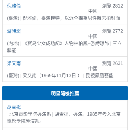
倪雅倫
瀏覽:2812
中國
(臺灣) | 倪雅倫，臺灣模特，以近全裸為男性雜志拍封面
游詩璟
瀏覽:2772
中國
(內地) | 《寶島少女成功記》人物林柏鳳--游詩璟飾 | 三立
藝能
梁又南
瀏覽:2631
中國
(臺灣) | 梁又南（1969年11月13日-） | 民視鳳凰藝能
明星隨機推薦
胡雪揚
北京電影學院導演系 | 胡雪揚，導演。1985年考入北京
電影學院導演系。