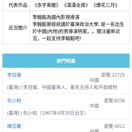
代表作品
《赤字乘龍》 《滿漢全席》 《煙花三月》
李翰韜為國內影視導演
李翰韜曾經就讀於臺灣政治大學, 是一名出生
近況簡介
於中國(內地)的男導演明星。。關注最新近
況，一起支持李翰韜吧！
熱門明星
李冠儀
瀏覽:12725
中國
(臺灣) | 李冠儀，中國臺灣人，著名主持人和平面模特
包小柏
瀏覽:9238
中國
(臺灣) | 包小柏（1967年4月28日出生）
陳亞蘭
瀏覽:4811
中國