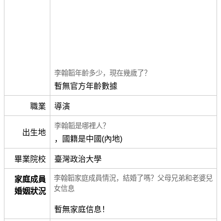
李翰韜年齡多少，現在幾歲了？
暫無官方年齡數據
職業
導演
李翰韜是哪裡人？
出生地
，國籍是中國(內地)
畢業院校
臺灣政治大學
李翰韜家庭成員情況，結婚了嗎？父母兄弟和老婆兒
家庭成員
女信息
婚姻狀況
暫無家庭信息！