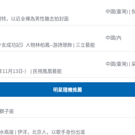
中國(臺灣) | 
模特，以近全裸為男性雜志拍封面
中國(內
島少女成功記》人物林柏鳳--游詩璟飾 | 三立藝能
中國(臺灣) | 
年11月13日-） | 民視鳳凰藝能
明星隨機推薦
1 獅子座
-27 水瓶座 | 伊洋，北京人，以歌手身份出道