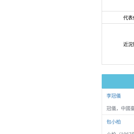
代表
近況
李冠儀
冠儀，中國
包小柏