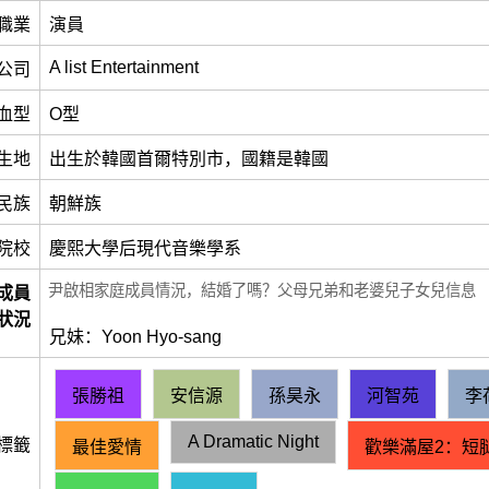
職業
演員
A list Entertainment
公司
血型
O型
生地
出生於韓國首爾特別市，國籍是韓國
民族
朝鮮族
院校
慶熙大學后現代音樂學系
尹啟相家庭成員情況，結婚了嗎？父母兄弟和老婆兒子女兒信息
成員
狀況
兄妹：Yoon Hyo-sang
張勝祖
安信源
孫昊永
河智苑
李
A Dramatic Night
標籤
最佳愛情
歡樂滿屋2：短