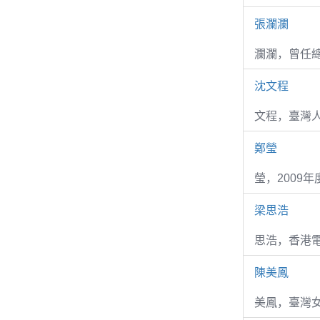
張瀾瀾
瀾瀾，曾任
沈文程
文程，臺灣
鄭瑩
瑩，2009
梁思浩
思浩，香港電
陳美鳳
美鳳，臺灣女