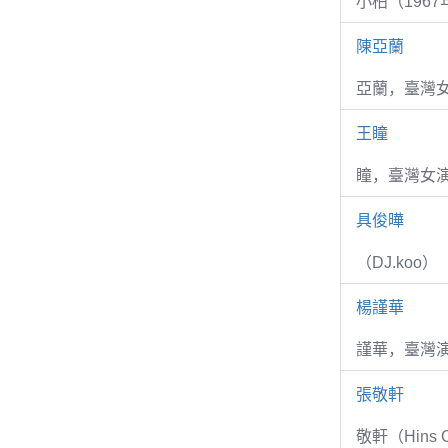
小柏（1967
陳亞蘭
亞蘭，臺灣
王瞳
瞳，臺灣女演
具俊曄
（DJ.koo）
楊謹華
謹華，臺灣演
張敬軒
敬軒（Hins Ch