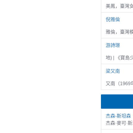
美鳳，臺灣女
倪雅倫
雅倫，臺灣
游詩璟
地) | 《寶
梁又南
又南（1969
杰森-斯坦森
杰森·麥可·