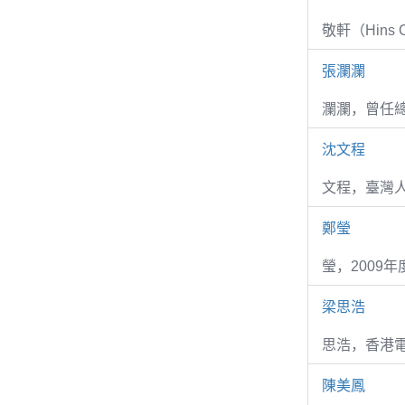
敬軒（Hins Ch
張瀾瀾
瀾瀾，曾任
沈文程
文程，臺灣
鄭瑩
瑩，2009
梁思浩
思浩，香港電
陳美鳳