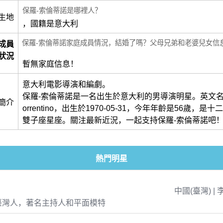
保羅-索倫蒂諾是哪裡人？
生地
，國籍是意大利
保羅-索倫蒂諾家庭成員情況，結婚了嗎？父母兄弟和老婆兒女信
成員
狀況
暫無家庭信息！
意大利電影導演和編劇。
保羅-索倫蒂諾是一名出生於意大利的男導演明星。英文名叫做
簡介
orrentino，出生於1970-05-31，今年年齡是56歲，
雙子座星座。關注最新近況，一起支持保羅-索倫蒂諾吧
熱門明星
中國(臺灣) | 
臺灣人，著名主持人和平面模特