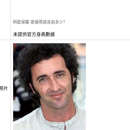
明星保羅-索倫蒂諾身高多少？
未提供官方身高數據
照片