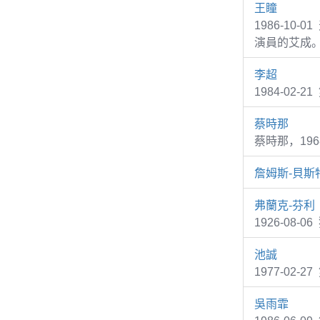
王瞳
1986-1
演員的艾成
李超
1984-02
蔡時那
蔡時那，19
詹姆斯-貝斯
弗蘭克-芬利
1926-08-0
池誠
1977-02-
吳雨霏