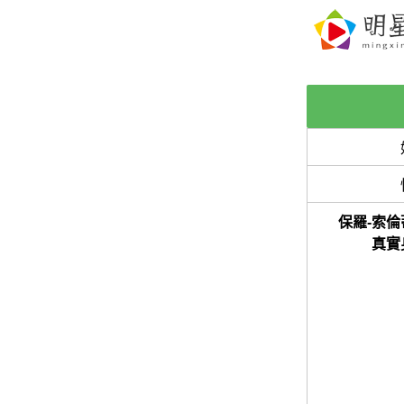
保羅-索倫
真實