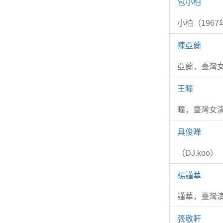
包小柏
小柏（1967
陳亞蘭
亞蘭，臺灣
王瞳
瞳，臺灣女演
具俊曄
（DJ.koo）
楊謹華
謹華，臺灣演
張敬軒