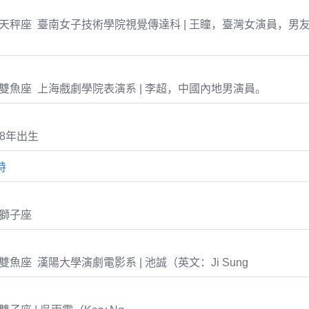
0-01 天秤座 臺南女子技術學院視覺傳達科 | 王瞳，臺灣女演員，
。
-21 雙魚座 上海戲劇學院表演系 | 李超，中國內地男演員。
68年出生
特
6 獅子座
27 雙魚座 漢陽大學演劇電影系 | 池誠（英文：Ji Sung