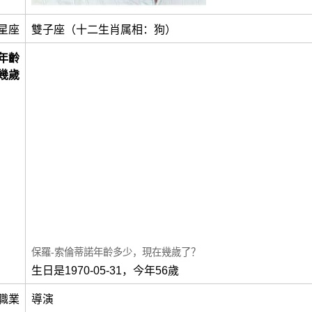
星座
雙子座（十二生肖属相：狗）
年齡
幾歲
保羅-索倫蒂諾年齡多少，現在幾歲了？
生日是1970-05-31，今年56歲
職業
導演