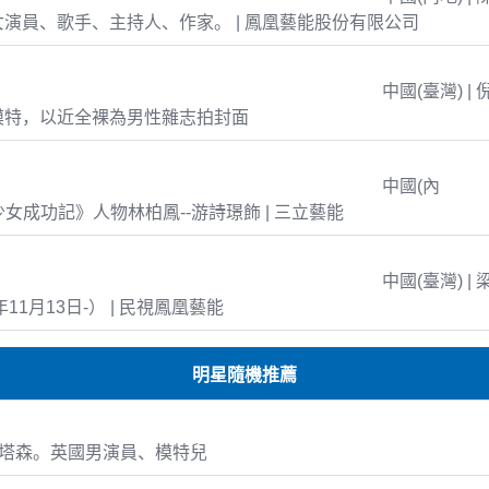
演員、歌手、主持人、作家。 | 鳳凰藝能股份有限公司
中國(臺灣) | 
模特，以近全裸為男性雜志拍封面
中國(內
島少女成功記》人物林柏鳳--游詩璟飾 | 三立藝能
中國(臺灣) | 
年11月13日-） | 民視鳳凰藝能
明星隨機推薦
斯塔森。英國男演員、模特兒