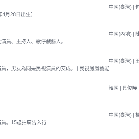
中國(臺灣) | 
年4月28日出生）
中國(內地) | 
女演員、主持人、歌仔戲藝人。
中國(臺灣) | 
員，男友為同是民視演員的艾成。 | 民視鳳凰藝能
韓國 | 具俊曄
中國(臺灣) | 
員。15歲拍廣告入行