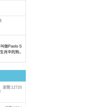
息
Paolo S
是十二生肖中的狗，
！
瀏覽:12720
李