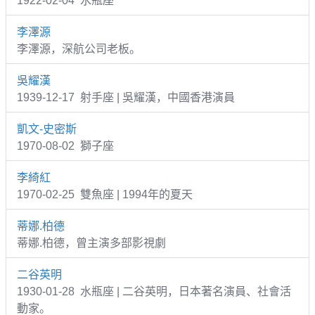
1922-02-04 水瓶座
李澤源
李澤源，深航公司老板。
吳耀漢
1939-12-17 射手座 | 吳耀漢，中國香港演員
凱文-史密斯
1970-08-02 獅子座
李綺紅
1970-02-25 雙魚座 | 1994年的夏天
蒂娜.柏德
蒂娜.柏德，曾主演多部影視劇
二谷英明
1930-01-28 水瓶座 | 二谷英明，日本著名演員、社會活
動家。