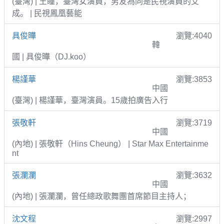
(臺灣) | 王瞳，臺灣女演員，男友為同是民視演員的艾
成。 | 民視鳳凰藝能
具俊曄
瀏覽:4040
韓
國 | 具俊曄（DJ.koo）
楊謹華
瀏覽:3853
中國
(臺灣) | 楊謹華，臺灣演員。15歲拍廣告入行
張敬軒
瀏覽:3719
中國
(內地) | 張敬軒（Hins Cheung） | Star Max Entertainme
nt
張瀾瀾
瀏覽:3632
中國
(內地) | 張瀾瀾，曾任總政歌舞團首席節目主持人；
沈文程
瀏覽:2997