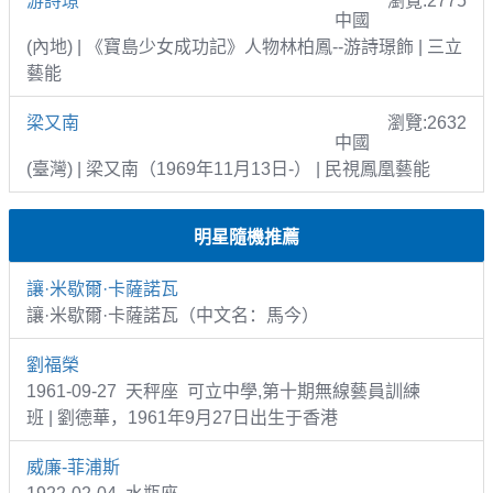
游詩璟
瀏覽:2775
中國
(內地) | 《寶島少女成功記》人物林柏鳳--游詩璟飾 | 三立
藝能
梁又南
瀏覽:2632
中國
(臺灣) | 梁又南（1969年11月13日-） | 民視鳳凰藝能
明星隨機推薦
讓·米歇爾·卡薩諾瓦
讓·米歇爾·卡薩諾瓦（中文名：馬今）
劉福榮
1961-09-27 天秤座 可立中學,第十期無線藝員訓練
班 | 劉德華，1961年9月27日出生于香港
威廉-菲浦斯