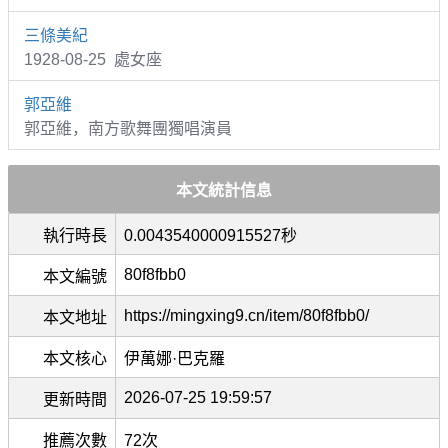
三條美紀
1928-08-25 處女座
郭亞維
郭亞維，南方歌舞團獨唱演員
本文統計信息
執行時長
0.0043540000915527秒
80f8fbb0
本文編號
https://mingxing9.cn/item/80f8fbb0/
本文地址
本文核心
伊萬娜·巴克羅
2026-07-25 19:59:57
更新時間
推薦次數
72次