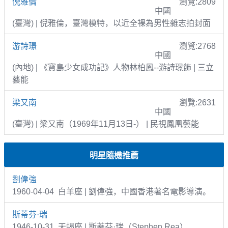
倪雅倫
瀏覽:2809
中國
(臺灣) | 倪雅倫，臺灣模特，以近全裸為男性雜志拍封面
游詩璟
瀏覽:2768
中國
(內地) | 《寶島少女成功記》人物林柏鳳--游詩璟飾 | 三立
藝能
梁又南
瀏覽:2631
中國
(臺灣) | 梁又南（1969年11月13日-） | 民視鳳凰藝能
明星隨機推薦
劉偉強
1960-04-04 白羊座 | 劉偉強，中國香港著名電影導演。
斯蒂芬·瑞
1946-10-31 天蝎座 | 斯蒂芬·瑞（Stephen Rea）