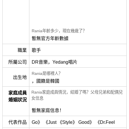
Rania年齡多少，現在幾歲了？
暫無官方年齡數據
職業
歌手
所屬公司
DR音樂，Yedang唱片
Rania是哪裡人？
出生地
，國籍是韓國
Rania家庭成員情況，結婚了嗎？父母兄弟和配偶兒
家庭成員
女信息
婚姻狀況
暫無家庭信息！
代表作品
Go》 《Just 《Style》 Good》 《Dr.Feel