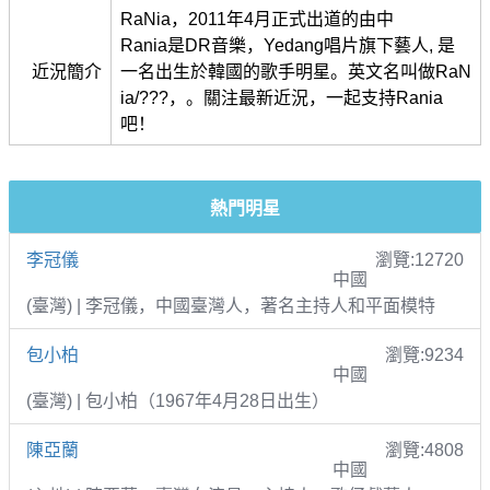
RaNia，2011年4月正式出道的由中
Rania是DR音樂，Yedang唱片旗下藝人, 是
近況簡介
一名出生於韓國的歌手明星。英文名叫做RaN
ia/???，。關注最新近況，一起支持Rania
吧！
熱門明星
李冠儀
瀏覽:12720
中國
(臺灣) | 李冠儀，中國臺灣人，著名主持人和平面模特
包小柏
瀏覽:9234
中國
(臺灣) | 包小柏（1967年4月28日出生）
陳亞蘭
瀏覽:4808
中國