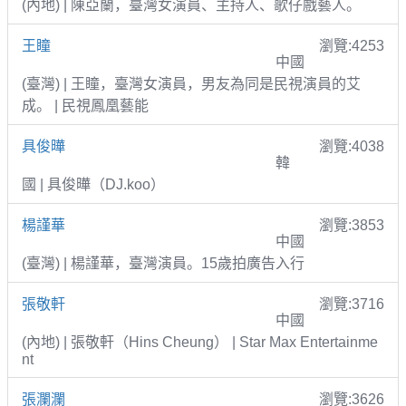
(內地) | 陳亞蘭，臺灣女演員、主持人、歌仔戲藝人。
王瞳
瀏覽:4253
中國
(臺灣) | 王瞳，臺灣女演員，男友為同是民視演員的艾
成。 | 民視鳳凰藝能
具俊曄
瀏覽:4038
韓
國 | 具俊曄（DJ.koo）
楊謹華
瀏覽:3853
中國
(臺灣) | 楊謹華，臺灣演員。15歲拍廣告入行
張敬軒
瀏覽:3716
中國
(內地) | 張敬軒（Hins Cheung） | Star Max Entertainme
nt
張瀾瀾
瀏覽:3626