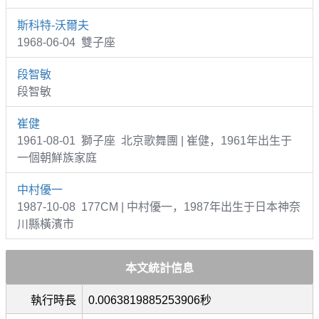
斯科特-沃爾夫
1968-06-04 雙子座
段智敏
段智敏
崔健
1961-08-01 獅子座 北京歌舞團 | 崔健，1961年出生于
一個朝鮮族家庭
中村優一
1987-10-08 177CM | 中村優一，1987年出生于日本神奈
川縣橫濱市
本文統計信息
執行時長
0.0063819885253906秒