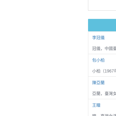
李冠儀
冠儀，中國
包小柏
小柏（1967
陳亞蘭
亞蘭，臺灣
王瞳