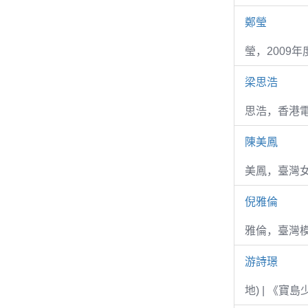
鄭瑩
瑩，2009
梁思浩
思浩，香港電
陳美鳳
美鳳，臺灣女
倪雅倫
雅倫，臺灣
游詩璟
地) | 《寶