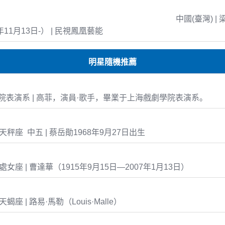
中國(臺灣) | 
年11月13日-） | 民視鳳凰藝能
明星隨機推薦
表演系 | 高菲，演員·歌手，畢業于上海戲劇學院表演系。
27 天秤座 中五 | 蔡岳勛1968年9月27日出生
15 處女座 | 曹達華（1915年9月15日—2007年1月13日）
0 天蝎座 | 路易·馬勒（Louis·Malle）