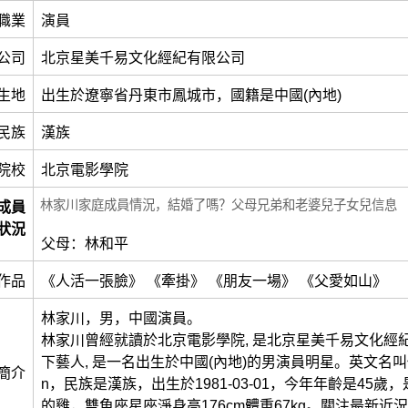
職業
演員
公司
北京星美千易文化經紀有限公司
生地
出生於遼寧省丹東市鳳城市，國籍是中國(內地)
民族
漢族
院校
北京電影學院
林家川家庭成員情況，結婚了嗎？父母兄弟和老婆兒子女兒信息
成員
狀況
父母：林和平
作品
《人活一張臉》 《牽掛》 《朋友一場》 《父愛如山》
林家川，男，中國演員。
林家川曾經就讀於北京電影學院, 是北京星美千易文化經
下藝人, 是一名出生於中國(內地)的男演員明星。英文名叫做Lin
簡介
n，民族是漢族，出生於1981-03-01，今年年齡是45歲
的雞，雙魚座星座淨身高176cm體重67kg。關注最新近