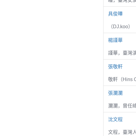
瞳，臺灣女演
具俊曄
（DJ.koo）
楊謹華
謹華，臺灣演
張敬軒
敬軒（Hins Ch
張瀾瀾
瀾瀾，曾任
沈文程
文程，臺灣