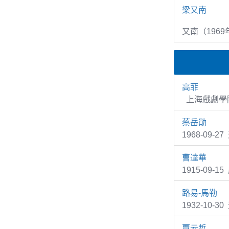
梁又南
又南（1969
高菲
上海戲劇學院
蔡岳勛
1968-09-
曹達華
1915-09-
路易-馬勒
1932-10-3
賈云哲