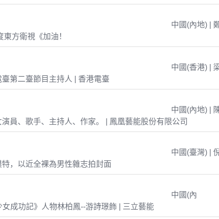
中國(內地) | 
年度東方衛視《加油！
中國(香港) | 
臺第二臺節目主持人 | 香港電臺
中國(內地) | 
演員、歌手、主持人、作家。 | 鳳凰藝能股份有限公司
中國(臺灣) | 
模特，以近全裸為男性雜志拍封面
中國(內
島少女成功記》人物林柏鳳--游詩璟飾 | 三立藝能