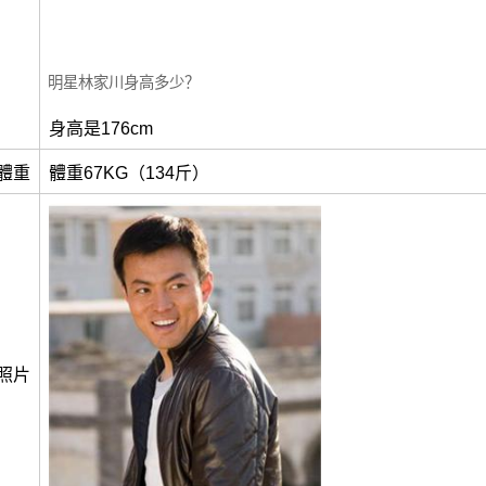
明星林家川身高多少？
身高是176cm
體重
體重67KG（134斤）
照片