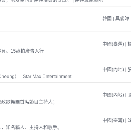
員，男友為同是民視演員的艾成。 | 民視鳳凰藝能
韓國 | 具俊曄
中國(臺灣) | 
員。15歲拍廣告入行
中國(內地) | 
eung） | Star Max Entertainment
中國(內地) | 
總政歌舞團首席節目主持人；
中國(臺灣) | 
人，知名藝人、主持人和歌手。