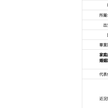
所屬
出
畢業
家庭
婚姻
代表
近況