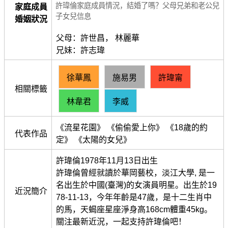
許瑋倫家庭成員情況，結婚了嗎？父母兄弟和老公兒
家庭成員
子女兒信息
婚姻狀況
父母：許世昌， 林麗華
兄妹：許志瑋
徐華鳳
施易男
許瑋甯
相關標籤
林韋君
李威
《流星花園》 《偷偷愛上你》 《18歲的約
代表作品
定》 《太陽的女兒》
許瑋倫1978年11月13日出生
許瑋倫曾經就讀於華岡藝校，淡江大學, 是一
名出生於中國(臺灣)的女演員明星。出生於19
近況簡介
78-11-13，今年年齡是47歲，是十二生肖中
的馬，天蝎座星座淨身高168cm體重45kg。
關注最新近況，一起支持許瑋倫吧！