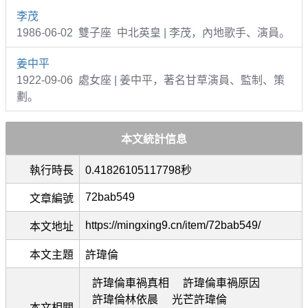
李茂
1986-06-02 雙子座 中北英皇 | 李茂，內地歌手、演員。
姜中平
1922-09-06 處女座 | 姜中平，著名甘草演員、監制、策
劃。
本文統計信息
執行時長
0.41826105117798秒
72bab549
文章編號
https://mingxing9.cn/item/72bab549/
本文地址
本文主題
許瑋倫
許瑋倫車禍真相
許瑋倫車禍原因
許瑋倫林依晨
光芒許瑋倫
本文相關