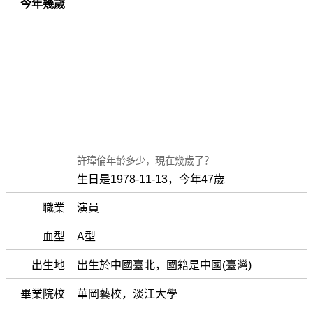
今年幾歲
許瑋倫年齡多少，現在幾歲了？
生日是1978-11-13，今年47歲
職業
演員
血型
A型
出生地
出生於中國臺北，國籍是中國(臺灣)
畢業院校
華岡藝校，淡江大學