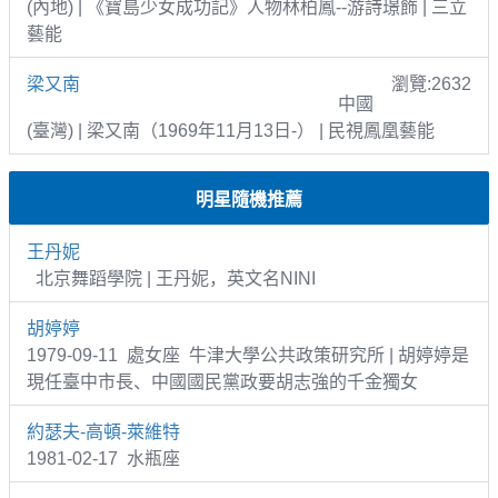
(內地) | 《寶島少女成功記》人物林柏鳳--游詩璟飾 | 三立
藝能
梁又南
瀏覽:2632
中國
(臺灣) | 梁又南（1969年11月13日-） | 民視鳳凰藝能
明星隨機推薦
王丹妮
北京舞蹈學院 | 王丹妮，英文名NINI
胡婷婷
1979-09-11 處女座 牛津大學公共政策研究所 | 胡婷婷是
現任臺中市長、中國國民黨政要胡志強的千金獨女
約瑟夫-高頓-萊維特
1981-02-17 水瓶座