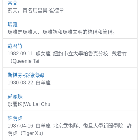
索艾
索艾，真名馬里奧-崔德韋
瑪雅
瑪雅是瑪雅人、瑪雅語和瑪雅文明的統稱和簡稱。
戴君竹
1982-09-11 處女座 紐約市立大學柏魯克分校 | 戴君竹
（Queenie Tai
斯梯芬-桑德海姆
1930-03-22 白羊座
鄔麗珠
鄔麗珠(Wu Lai Chu
許明虎
1987-04-16 白羊座 北京武術隊、復旦大學新聞學院 | 許
明虎（Tiger Xu）