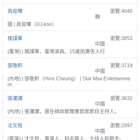
具俊曄
瀏覽:4040
韓
國 | 具俊曄（DJ.koo）
楊謹華
瀏覽:3853
中國
(臺灣) | 楊謹華，臺灣演員。15歲拍廣告入行
張敬軒
瀏覽:3719
中國
(內地) | 張敬軒（Hins Cheung） | Star Max Entertainme
nt
張瀾瀾
瀏覽:3632
中國
(內地) | 張瀾瀾，曾任總政歌舞團首席節目主持人；
沈文程
瀏覽:2997
中國
(臺灣) | 沈文程，臺灣人，知名藝人、主持人和歌手。