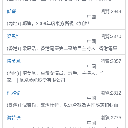
鄭瑩
瀏覽:2949
中國
(內地) | 鄭瑩，2009年度東方衛視《加油！
梁思浩
瀏覽:2870
中國
(香港) | 梁思浩，香港電臺第二臺節目主持人 | 香港電臺
陳美鳳
瀏覽:2857
中國
(內地) | 陳美鳳，臺灣女演員、歌手、主持人、作
家。 | 鳳凰藝能股份有限公司
倪雅倫
瀏覽:2812
中國
(臺灣) | 倪雅倫，臺灣模特，以近全裸為男性雜志拍封面
游詩璟
瀏覽:2775
中國