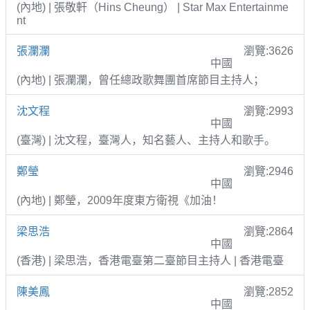
(內地) | 張敬軒（Hins Cheung） | Star Max Entertainme
nt
張瀾瀾
瀏覽:3626
中國
(內地) | 張瀾瀾，曾任總政歌舞團首席節目主持人；
沈文程
瀏覽:2993
中國
(臺灣) | 沈文程，臺灣人，知名藝人、主持人和歌手。
鄭瑩
瀏覽:2946
中國
(內地) | 鄭瑩，2009年度東方衛視《加油！
梁思浩
瀏覽:2864
中國
(香港) | 梁思浩，香港電臺第二臺節目主持人 | 香港電臺
陳美鳳
瀏覽:2852
中國