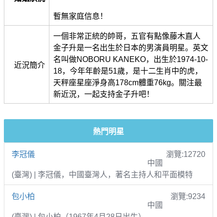
暫無家庭信息！
一個非常正統的帥哥，五官有點像藤木直人
金子升是一名出生於日本的男演員明星。英文
名叫做NOBORU KANEKO，出生於1974-10-
近況簡介
18，今年年齡是51歲，是十二生肖中的虎，
天秤座星座淨身高178cm體重76kg。關注最
新近況，一起支持金子升吧！
熱門明星
李冠儀
瀏覽:12720
中國
(臺灣) | 李冠儀，中國臺灣人，著名主持人和平面模特
包小柏
瀏覽:9234
中國
(臺灣) | 包小柏（1967年4月28日出生）