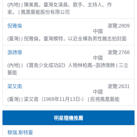
(內地) | 陳美鳳，臺灣女演員、歌手、主持人、作
家。 | 鳳凰藝能股份有限公司
倪雅倫
瀏覽:2809
中國
(臺灣) | 倪雅倫，臺灣模特，以近全裸為男性雜志拍封面
游詩璟
瀏覽:2768
中國
(內地) | 《寶島少女成功記》人物林柏鳳--游詩璟飾 | 三立
藝能
梁又南
瀏覽:2631
中國
(臺灣) | 梁又南（1969年11月13日-） | 民視鳳凰藝能
明星隨機推薦
穆瑞.斯特靈