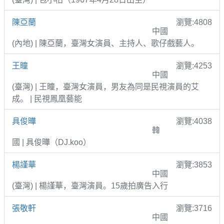
陳亞蘭
瀏覽:4808
中國
(內地) | 陳亞蘭，臺灣女演員、主持人、歌仔戲藝人。
王瞳
瀏覽:4253
中國
(臺灣) | 王瞳，臺灣女演員，男友為同是民視演員的艾
成。 | 民視鳳凰藝能
具俊曄
瀏覽:4038
韓
國 | 具俊曄（DJ.koo）
楊謹華
瀏覽:3853
中國
(臺灣) | 楊謹華，臺灣演員。15歲拍廣告入行
張敬軒
瀏覽:3716
中國