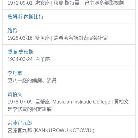
1971-09-01 處女座 | 穆瑞.斯特靈，曾主演多部影視劇
詹姆斯-內斯比特
路希
1928-03-16 雙魚座 | 路希著名話劇表演藝術家
威廉-史密斯
1934-03-24 白羊座
李丹軍
原八一廠的編劇、演員
黃柏文
1978-07-09 巨蟹座 Musician Institude College | 黃柏文
是李修賢的固定班底
宮藤官九郎
宮藤官九郎 (KANKUROWU KOTOWU )