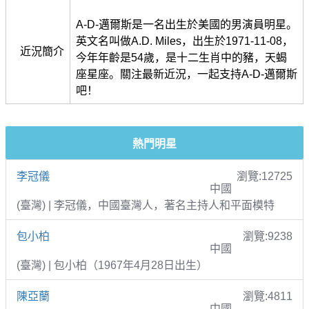
A-D-邁爾斯是一名出生於美國的男演員明星。
英文名叫做A.D. Miles，出生於1971-11-08，
近況簡介
今年年齡是54歲，是十二生肖中的豬，天蝎
座星座。關注最新近況，一起支持A-D-邁爾斯
吧！
熱門明星
李冠儀
瀏覽:12725
中國
(臺灣) | 李冠儀，中國臺灣人，著名主持人和平面模特
包小柏
瀏覽:9238
中國
(臺灣) | 包小柏（1967年4月28日出生）
陳亞蘭
瀏覽:4811
中國