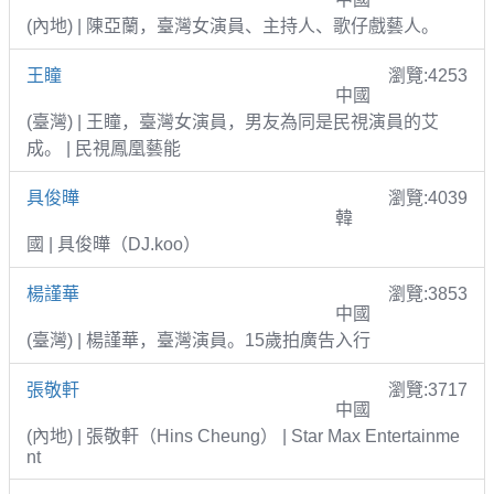
(內地) | 陳亞蘭，臺灣女演員、主持人、歌仔戲藝人。
王瞳
瀏覽:4253
中國
(臺灣) | 王瞳，臺灣女演員，男友為同是民視演員的艾
成。 | 民視鳳凰藝能
具俊曄
瀏覽:4039
韓
國 | 具俊曄（DJ.koo）
楊謹華
瀏覽:3853
中國
(臺灣) | 楊謹華，臺灣演員。15歲拍廣告入行
張敬軒
瀏覽:3717
中國
(內地) | 張敬軒（Hins Cheung） | Star Max Entertainme
nt