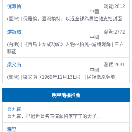
倪雅倫
瀏覽:2812
中國
(臺灣) | 倪雅倫，臺灣模特，以近全裸為男性雜志拍封面
游詩璟
瀏覽:2772
中國
(內地) | 《寶島少女成功記》人物林柏鳳--游詩璟飾 | 三立
藝能
梁又南
瀏覽:2631
中國
(臺灣) | 梁又南（1969年11月13日-） | 民視鳳凰藝能
明星隨機推薦
賈九霄
賈九霄，已過世著名表演藝術家李丁的妻子。
程野