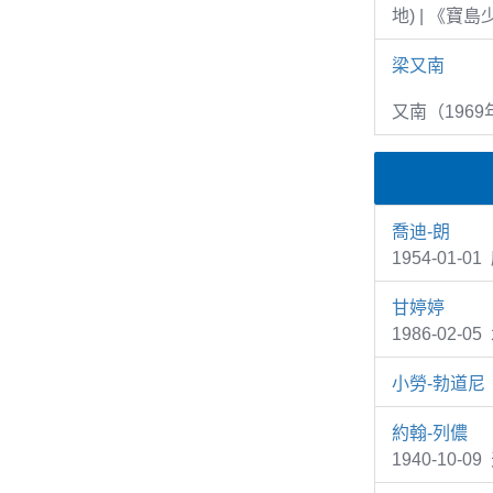
地) | 《寶
梁又南
又南（1969
喬迪-朗
1954-01-0
甘婷婷
1986-02
小勞-勃道尼
約翰-列儂
1940-10-