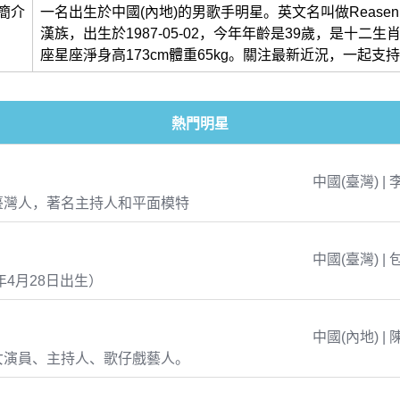
簡介
一名出生於中國(內地)的男歌手明星。英文名叫做Reasen
漢族，出生於1987-05-02，今年年齡是39歲，是十二
座星座淨身高173cm體重65kg。關注最新近況，一起支
熱門明星
中國(臺灣) | 
臺灣人，著名主持人和平面模特
中國(臺灣) | 
年4月28日出生）
中國(內地) | 
女演員、主持人、歌仔戲藝人。