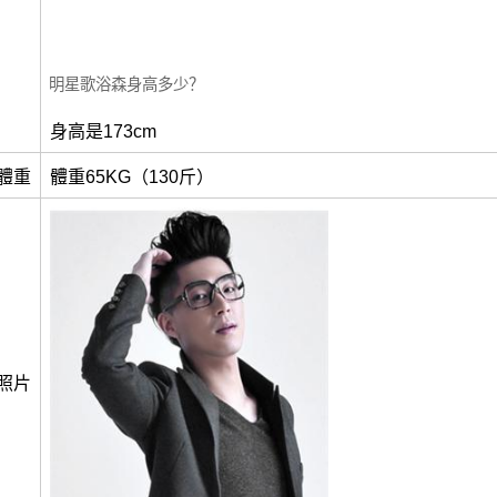
明星歌浴森身高多少？
身高是173cm
體重
體重65KG（130斤）
照片