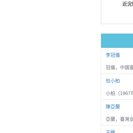
近況
李冠儀
冠儀，中國
包小柏
小柏（1967
陳亞蘭
亞蘭，臺灣
王瞳