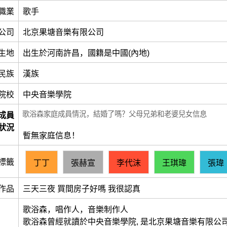
職業
歌手
公司
北京果塘音樂有限公司
生地
出生於河南許昌，國籍是中國(內地)
民族
漢族
院校
中央音樂學院
歌浴森家庭成員情況，結婚了嗎？父母兄弟和老婆兒女信息
成員
狀況
暫無家庭信息！
標籤
丁丁
張赫宣
李代沫
王琪瑋
張瑋
作品
三天三夜 買間房子好嗎 我很認真
歌浴森，唱作人，音樂制作人
歌浴森曾經就讀於中央音樂學院, 是北京果塘音樂有限公司