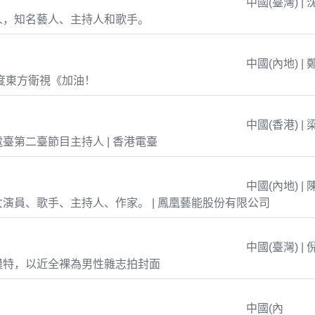
中國(臺灣) | 
人，知名藝人、主持人和歌手。
中國(內地) | 
年度東方衛視《加油！
中國(香港) | 
臺第二臺節目主持人 | 香港電臺
中國(內地) | 
演員、歌手、主持人、作家。 | 鳳凰藝能股份有限公司
中國(臺灣) | 
模特，以近全裸為男性雜志拍封面
中國(內