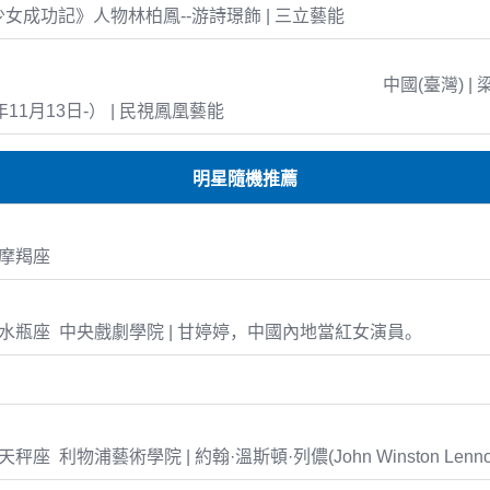
島少女成功記》人物林柏鳳--游詩璟飾 | 三立藝能
中國(臺灣) | 
年11月13日-） | 民視鳳凰藝能
明星隨機推薦
1 摩羯座
-05 水瓶座 中央戲劇學院 | 甘婷婷，中國內地當紅女演員。
09 天秤座 利物浦藝術學院 | 約翰·溫斯頓·列儂(John Winston Lenn