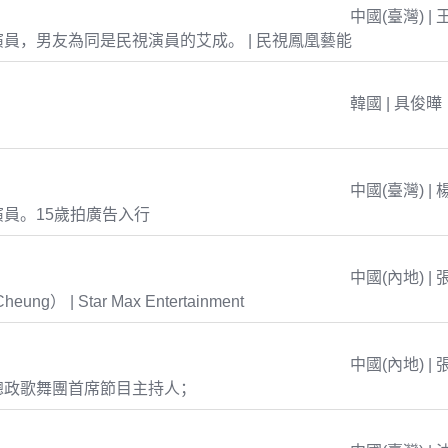
中國(臺灣) | 
員，男友為同是民視演員的艾成。 | 民視鳳凰藝能
韓國 | 具俊曄
中國(臺灣) | 
員。15歲拍廣告入行
中國(內地) | 
eung） | Star Max Entertainment
中國(內地) | 
總政歌舞團首席節目主持人；