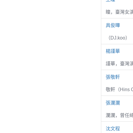
瞳，臺灣女演
具俊曄
（DJ.koo）
楊謹華
謹華，臺灣演
張敬軒
敬軒（Hins Ch
張瀾瀾
瀾瀾，曾任
沈文程