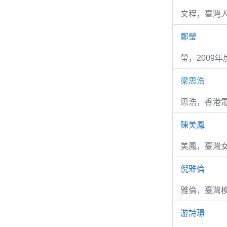
文程，臺灣
鄭瑩
瑩，2009
梁思浩
思浩，香港電
陳美鳳
美鳳，臺灣女
倪雅倫
雅倫，臺灣
游詩璟