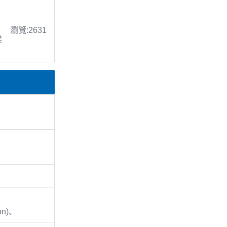
瀏覽:2631
梁
on)、