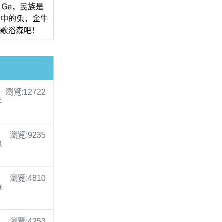
 Ge，民族是
生肖中的兔，金牛
持歌浴森吧！
瀏覽:12722
李
瀏覽:9235
包
瀏覽:4810
陳
瀏覽:4253