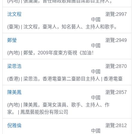
(內地) | 張瀾瀾，曾任總政歌舞團首席節目主持人；
沈文程
瀏覽:2997
中國
(臺灣) | 沈文程，臺灣人，知名藝人、主持人和歌手。
鄭瑩
瀏覽:2949
中國
(內地) | 鄭瑩，2009年度東方衛視《加油！
梁思浩
瀏覽:2870
中國
(香港) | 梁思浩，香港電臺第二臺節目主持人 | 香港電臺
陳美鳳
瀏覽:2857
中國
(內地) | 陳美鳳，臺灣女演員、歌手、主持人、作
家。 | 鳳凰藝能股份有限公司
倪雅倫
瀏覽:2812
中國