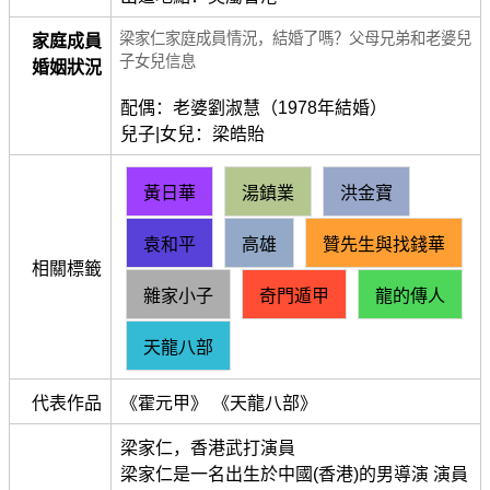
梁家仁家庭成員情況，結婚了嗎？父母兄弟和老婆兒
家庭成員
子女兒信息
婚姻狀況
配偶：老婆劉淑慧（1978年結婚）
兒子|女兒：梁皓貽
黃日華
湯鎮業
洪金寶
袁和平
高雄
贊先生與找錢華
相關標籤
雜家小子
奇門遁甲
龍的傳人
天龍八部
代表作品
《霍元甲》 《天龍八部》
梁家仁，香港武打演員
梁家仁是一名出生於中國(香港)的男導演 演員