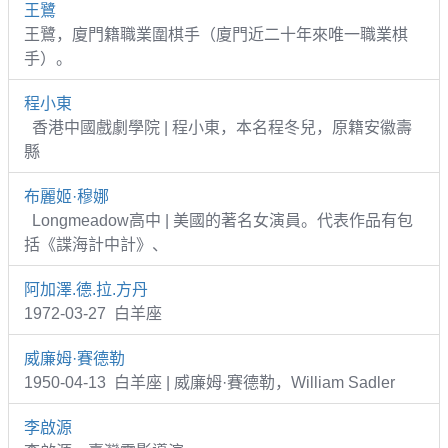
王鷺
王鷺，廈門籍職業圍棋手（廈門近二十年來唯一職業棋
手）。
程小東
香港中國戲劇學院 | 程小東，本名程冬兒，原籍安徽壽
縣
布麗姬·穆娜
Longmeadow高中 | 美國的著名女演員。代表作品有包
括《諜海計中計》、
阿加澤.德.拉.方丹
1972-03-27 白羊座
威廉姆·賽德勒
1950-04-13 白羊座 | 威廉姆·賽德勒，William Sadler
李啟源