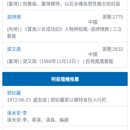
(臺灣) | 倪雅倫，臺灣模特，以近全裸為男性雜志拍封面
游詩璟
瀏覽:2775
中國
(內地) | 《寶島少女成功記》人物林柏鳳--游詩璟飾 | 三立
藝能
梁又南
瀏覽:2632
中國
(臺灣) | 梁又南（1969年11月13日-） | 民視鳳凰藝能
明星隨機推薦
郭妃麗
1972-08-23 處女座 | 郭妃麗是以模特身份入行的
達米安·李
達米安·李，導演、演員、編劇