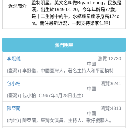
監制明星。英文名叫做Bryan Leung，民族是
近況簡介
漢，出生於1949-01-20，今年年齡是77歲，
是十二生肖中的牛，水瓶座星座淨身高174c
m。關注最新近況，一起支持梁家仁吧！
熱門明星
李冠儀
瀏覽:12730
中國
(臺灣) | 李冠儀，中國臺灣人，著名主持人和平面模特
包小柏
瀏覽:9241
中國
(臺灣) | 包小柏（1967年4月28日出生）
陳亞蘭
瀏覽:4813
中國
(內地) | 陳亞蘭，臺灣女演員、主持人、歌仔戲藝人。