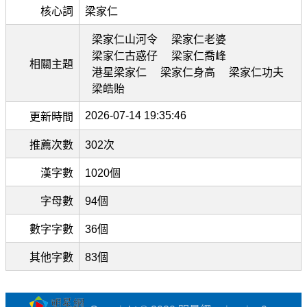
核心詞
梁家仁
梁家仁山河令
梁家仁老婆
梁家仁古惑仔
梁家仁喬峰
相關主題
港星梁家仁
梁家仁身高
梁家仁功夫
梁皓貽
2026-07-14 19:35:46
更新時間
推薦次數
302次
漢字數
1020個
字母數
94個
數字字數
36個
其他字數
83個