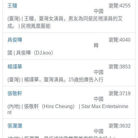
王瞳
瀏覽:4255
中國
(臺灣) | 王瞳，臺灣女演員，男友為同是民視演員的艾
成。 | 民視鳳凰藝能
具俊曄
瀏覽:4040
韓
國 | 具俊曄（DJ.koo）
楊謹華
瀏覽:3853
中國
(臺灣) | 楊謹華，臺灣演員。15歲拍廣告入行
張敬軒
瀏覽:3719
中國
(內地) | 張敬軒（Hins Cheung） | Star Max Entertainme
nt
張瀾瀾
瀏覽:3632
中國