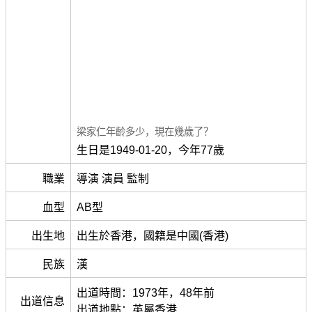
梁家仁年齡多少，現在幾歲了？
生日是1949-01-20，今年77歲
職業
導演 演員 監制
血型
AB型
出生地
出生於香港，國籍是中國(香港)
民族
漢
出道時間：1973年，​48年前
出道信息
出道地點：英屬香港