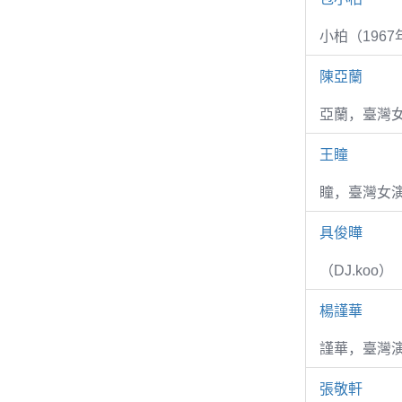
小柏（1967
陳亞蘭
亞蘭，臺灣
王瞳
瞳，臺灣女演
具俊曄
（DJ.koo）
楊謹華
謹華，臺灣演
張敬軒