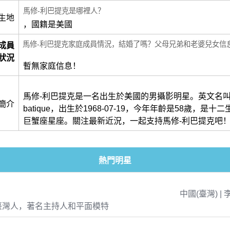
馬修-利巴提克是哪裡人？
生地
，國籍是美國
馬修-利巴提克家庭成員情況，結婚了嗎？父母兄弟和老婆兒女信
成員
狀況
暫無家庭信息！
馬修-利巴提克是一名出生於美國的男攝影明星。英文名叫做Ma
簡介
batique，出生於1968-07-19，今年年齡是58歲，是
巨蟹座星座。關注最新近況，一起支持馬修-利巴提克吧
熱門明星
中國(臺灣) | 
臺灣人，著名主持人和平面模特