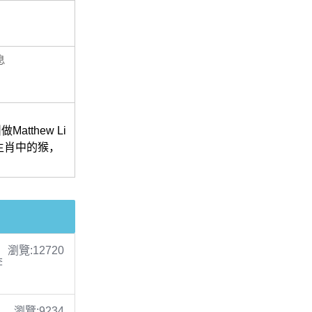
息
tthew Li
十二生肖中的猴，
！
瀏覽:12720
李
瀏覽:9234