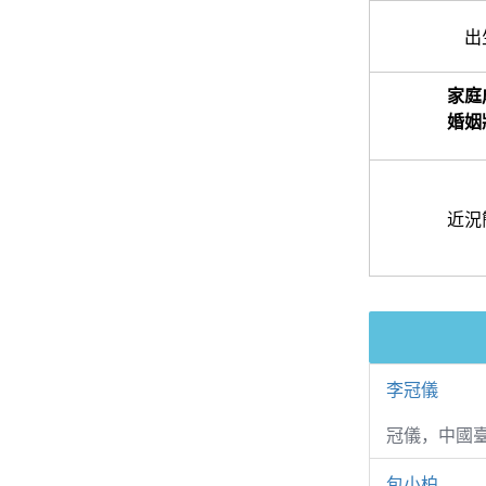
出
家庭
婚姻
近況
李冠儀
冠儀，中國
包小柏