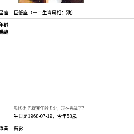
星座
巨蟹座（十二生肖属相：猴）
年齡
幾歲
馬修-利巴提克年齡多少，現在幾歲了？
生日是1968-07-19，今年58歲
職業
攝影