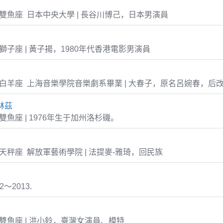
-07 雙魚座 日本中央大學 | 長谷川博己，日本男演員
-01 獅子座 | 黃子揚，1980年代香港電影男演員
4-06 白羊座 上海音樂學院音樂劇系畢業 | 大春子，原名呂婉春，
林茲
08 雙魚座 | 1976年生于加州洛杉磯。
-06 天秤座 解放軍藝術學院 | 法提麥-雅琦，回民族
～2013.
-23 雙魚座 | 洪小鈴，臺灣女演員、模特