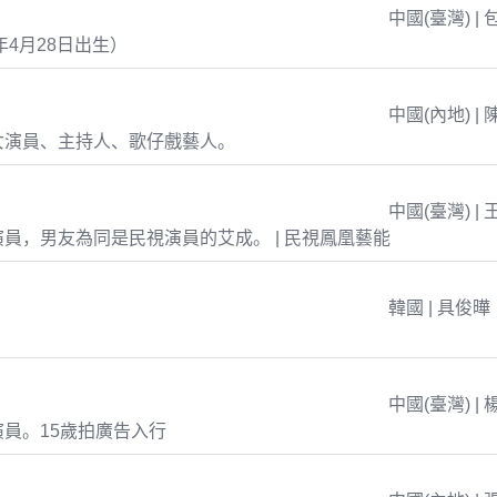
中國(臺灣) | 
年4月28日出生）
中國(內地) | 
女演員、主持人、歌仔戲藝人。
中國(臺灣) | 
員，男友為同是民視演員的艾成。 | 民視鳳凰藝能
韓國 | 具俊曄
中國(臺灣) | 
員。15歲拍廣告入行