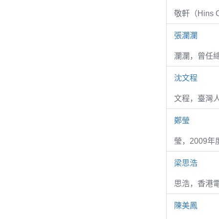
敬軒（Hins Ch
張瀾瀾
瀾瀾，曾任
沈文程
文程，臺灣
鄭瑩
瑩，2009
梁思浩
思浩，香港電
陳美鳳