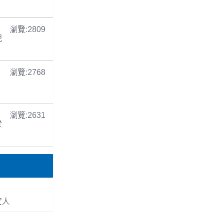
瀏覽:2809
倪
瀏覽:2768
瀏覽:2631
梁
安人