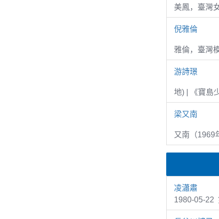
美鳳，臺灣女
倪雅倫
雅倫，臺灣
游詩璟
地) | 《寶
梁又南
又南（1969
凌瀟肅
1980-05