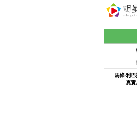
馬修-利巴
真實