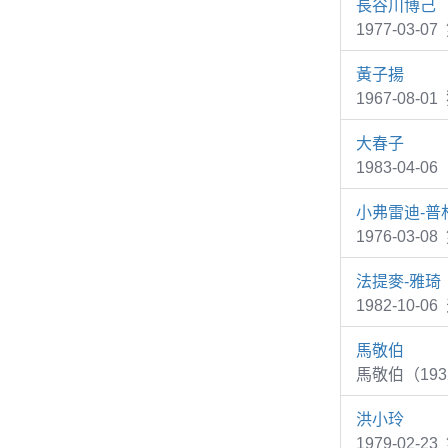
長谷川博己
1977-03
黃子揚
1967-08
大春子
1983-0
小弗雷迪-普
1976-03-
法提麥-雅琦
1982-10
馬敬伯
馬敬伯（1932
洪小玲
1979-02