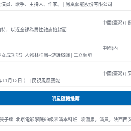
演員、歌手、主持人、作家。 | 鳳凰藝能股份有限公司
中國(臺灣) | 
模特，以近全裸為男性雜志拍封面
中國(內
島少女成功記》人物林柏鳳--游詩璟飾 | 三立藝能
中國(臺灣) | 
年11月13日-） | 民視鳳凰藝能
明星隨機推薦
-22 雙子座 北京電影學院99級表演本科班 | 凌瀟肅，演員，陜西西