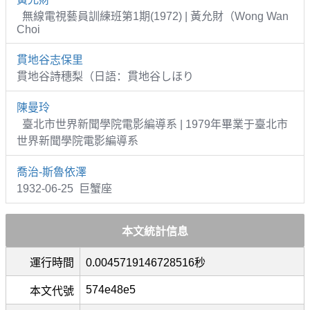
無線電視藝員訓練班第1期(1972) | 黃允財（Wong Wan
Choi
貫地谷志保里
貫地谷詩穗梨（日語：貫地谷しほり
陳曼玲
臺北市世界新聞學院電影編導系 | 1979年畢業于臺北市
世界新聞學院電影編導系
喬治-斯魯依澤
1932-06-25 巨蟹座
本文統計信息
運行時間
0.0045719146728516秒
574e48e5
本文代號