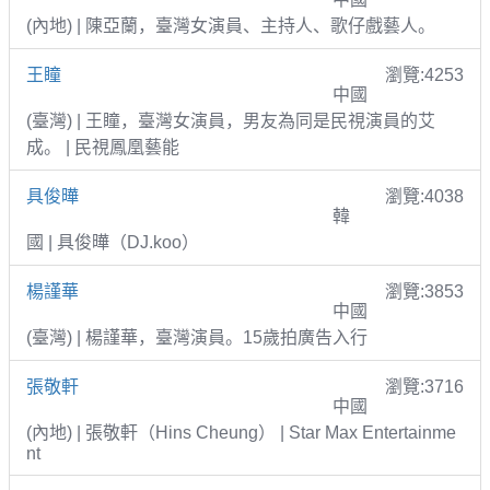
(內地) | 陳亞蘭，臺灣女演員、主持人、歌仔戲藝人。
王瞳
瀏覽:4253
中國
(臺灣) | 王瞳，臺灣女演員，男友為同是民視演員的艾
成。 | 民視鳳凰藝能
具俊曄
瀏覽:4038
韓
國 | 具俊曄（DJ.koo）
楊謹華
瀏覽:3853
中國
(臺灣) | 楊謹華，臺灣演員。15歲拍廣告入行
張敬軒
瀏覽:3716
中國
(內地) | 張敬軒（Hins Cheung） | Star Max Entertainme
nt