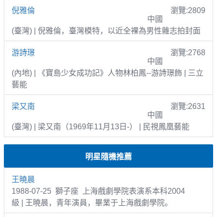
倪雅倫
瀏覽:2809
中國
(臺灣) | 倪雅倫，臺灣模特，以近全裸為男性雜志拍封面
游詩璟
瀏覽:2768
中國
(內地) | 《寶島少女成功記》人物林柏鳳--游詩璟飾 | 三立
藝能
梁又南
瀏覽:2631
中國
(臺灣) | 梁又南（1969年11月13日-） | 民視鳳凰藝能
明星隨機推薦
王曉晨
1988-07-25 獅子座 上海戲劇學院表演系本科2004
級 | 王曉晨，青年演員，畢業于上海戲劇學院。