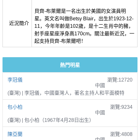
貝齊-布萊爾是一名出生於美國的女演員明
星。英文名叫做Betsy Blair，出生於1923-12-
近況簡介
11，今年年齡是102歲，是十二生肖中的豬，
射手座星座淨身高170cm。關注最新近況，一
起支持貝齊-布萊爾吧！
熱門明星
李冠儀
瀏覽:12720
中國
(臺灣) | 李冠儀，中國臺灣人，著名主持人和平面模特
包小柏
瀏覽:9234
中國
(臺灣) | 包小柏（1967年4月28日出生）
陳亞蘭
瀏覽:4808
中國