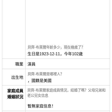
貝齊-布萊爾年齡多少，現在幾歲了？
生日是1923-12-11，今年102歲
職業
演員
貝齊-布萊爾是哪裡人？
出生地
，國籍是美國
貝齊-布萊爾家庭成員情況，結婚了嗎？父母兄弟和
家庭成員
老公兒女信息
婚姻狀況
暫無家庭信息！