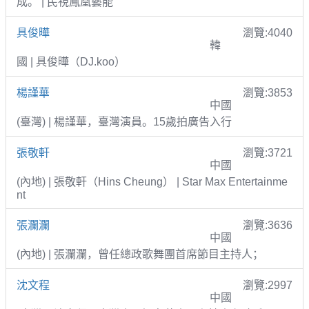
成。 | 民視鳳凰藝能
具俊曄
瀏覽:4040
韓
國 | 具俊曄（DJ.koo）
楊謹華
瀏覽:3853
中國
(臺灣) | 楊謹華，臺灣演員。15歲拍廣告入行
張敬軒
瀏覽:3721
中國
(內地) | 張敬軒（Hins Cheung） | Star Max Entertainme
nt
張瀾瀾
瀏覽:3636
中國
(內地) | 張瀾瀾，曾任總政歌舞團首席節目主持人；
沈文程
瀏覽:2997
中國