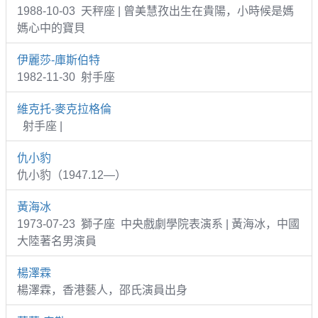
1988-10-03 天秤座 | 曾美慧孜出生在貴陽，小時候是媽
媽心中的寶貝
伊麗莎-庫斯伯特
1982-11-30 射手座
維克托-麥克拉格倫
射手座 |
仇小豹
仇小豹（1947.12—）
黃海冰
1973-07-23 獅子座 中央戲劇學院表演系 | 黃海冰，中國
大陸著名男演員
楊澤霖
楊澤霖，香港藝人，邵氏演員出身