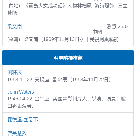
(內地) | 《寶島少女成功記》人物林柏鳳--游詩璟飾 | 三立
藝能
梁又南
瀏覽:2632
中國
(臺灣) | 梁又南（1969年11月13日-） | 民視鳳凰藝能
明星隨機推薦
劉籽辰
1993-11-22 天蝎座 | 劉籽辰（1993年11月22日）
John Waters
1946-04-22 金牛座 | 美國電影制片人、導演、演員、脫
口秀表演者、
露德溫-塞尼耶
曾美慧孜