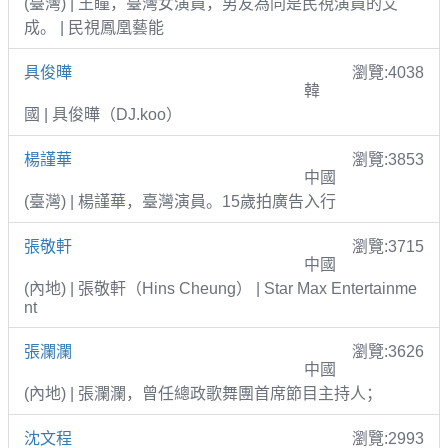
(臺灣) | 王瞳，臺灣女演員，男友為同是民視演員的艾
成。 | 民視鳳凰藝能
具俊曄
瀏覽:4038
韓
國 | 具俊曄（DJ.koo）
楊謹華
瀏覽:3853
中國
(臺灣) | 楊謹華，臺灣演員。15歲拍廣告入行
張敬軒
瀏覽:3715
中國
(內地) | 張敬軒（Hins Cheung） | Star Max Entertainme
nt
張瀾瀾
瀏覽:3626
中國
(內地) | 張瀾瀾，曾任總政歌舞團首席節目主持人；
沈文程
瀏覽:2993