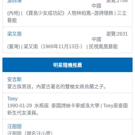
游詩璟
瀏覽:2768
中國
(內地) | 《寶島少女成功記》人物林柏鳳--游詩璟飾 | 三立
藝能
梁又南
瀏覽:2631
中國
(臺灣) | 梁又南（1969年11月13日-） | 民視鳳凰藝能
明星隨機推薦
安吉斯
蒙古族男孩，內蒙古著名的雙槍女將烏蘭之子。
Toey
1990-01-29 水瓶座 泰國詩納卡寧威洛大學 | Toey是泰國
新生代女演員。
汪甜甜
汪甜甜（現名汪小壹）