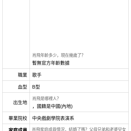
肖飛年齡多少，現在幾歲了？
暫無官方年齡數據
職業
歌手
血型
B型
肖飛是哪裡人？
出生地
，國籍是中國(內地)
畢業院校
中央戲劇學院表演系
肖飛家庭成員情況，結婚了嗎？父母兄弟和老婆兒女
家庭成員