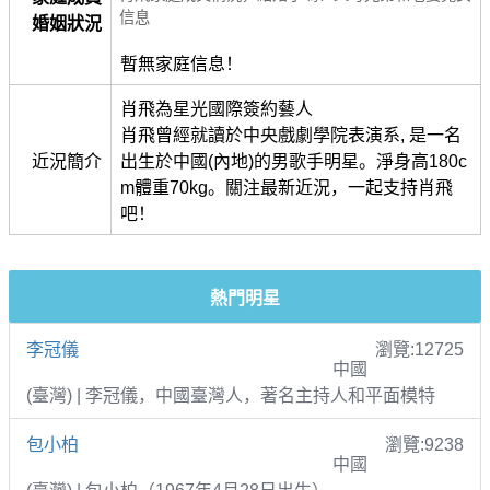
信息
婚姻狀況
暫無家庭信息！
肖飛為星光國際簽約藝人
肖飛曾經就讀於中央戲劇學院表演系, 是一名
近況簡介
出生於中國(內地)的男歌手明星。淨身高180c
m體重70kg。關注最新近況，一起支持肖飛
吧！
熱門明星
李冠儀
瀏覽:12725
中國
(臺灣) | 李冠儀，中國臺灣人，著名主持人和平面模特
包小柏
瀏覽:9238
中國