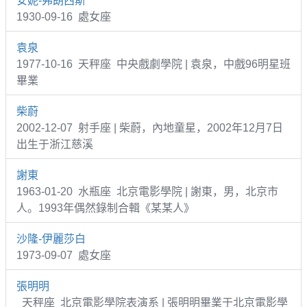
安妮-弗朗西斯
1930-09-16 處女座
袁泉
1977-10-16 天秤座 中央戲劇學院 | 袁泉，中戲96明星班
畢業
柴蔚
2002-12-07 射手座 | 柴蔚，內地童星，2002年12月7日
出生于浙江慈溪
謝東
1963-01-20 水瓶座 北京電影學院 | 謝東，男，北京市
人。1993年偶然錄制合輯《某某人》
沙隆-伊麗莎白
1973-09-07 處女座
張明明
天秤座 北京電影學院表演系 | 張明明畢業于北京電影學