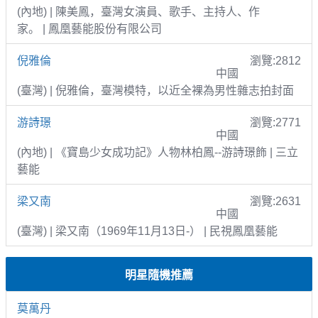
(內地) | 陳美鳳，臺灣女演員、歌手、主持人、作
家。 | 鳳凰藝能股份有限公司
倪雅倫
瀏覽:2812
中國
(臺灣) | 倪雅倫，臺灣模特，以近全裸為男性雜志拍封面
游詩璟
瀏覽:2771
中國
(內地) | 《寶島少女成功記》人物林柏鳳--游詩璟飾 | 三立
藝能
梁又南
瀏覽:2631
中國
(臺灣) | 梁又南（1969年11月13日-） | 民視鳳凰藝能
明星隨機推薦
莫萬丹