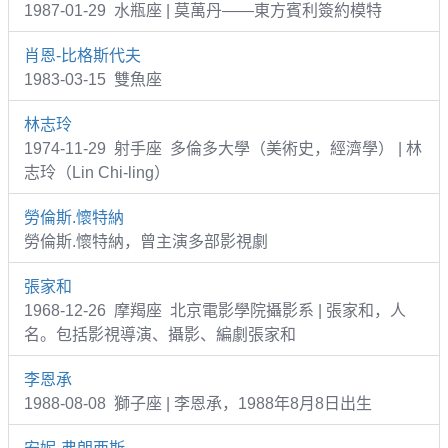
1987-01-29 水瓶座 | 莫萬丹——東方賓利簽約模特
肖恩-比格斯代夫
1983-03-15 雙魚座
林志玲
1974-11-29 射手座 多倫多大學（美術史，經濟學） | 林
志玲（Lin Chi-ling）
勞倫斯.懷特納
勞倫斯.懷特納，曾主演多部影視劇
張家和
1968-12-26 摩羯座 北京電影學院攝影系 | 張家和，人
名。包括影視導演、攝影、編劇張家和
李恩承
1988-08-08 獅子座 | 李恩承，1988年8月8日出生