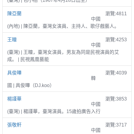
(臺灣) | 包小柏（1967年4月28日出生）
陳亞蘭
瀏覽:4811
中國
(內地) | 陳亞蘭，臺灣女演員、主持人、歌仔戲藝人。
王瞳
瀏覽:4253
中國
(臺灣) | 王瞳，臺灣女演員，男友為同是民視演員的艾
成。 | 民視鳳凰藝能
具俊曄
瀏覽:4039
韓
國 | 具俊曄（DJ.koo）
楊謹華
瀏覽:3853
中國
(臺灣) | 楊謹華，臺灣演員。15歲拍廣告入行
張敬軒
瀏覽:3717
中國