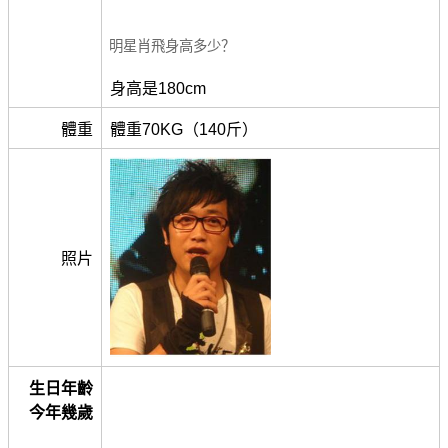
明星肖飛身高多少？
身高是180cm
體重
體重70KG（140斤）
照片
生日年齡
今年幾歲