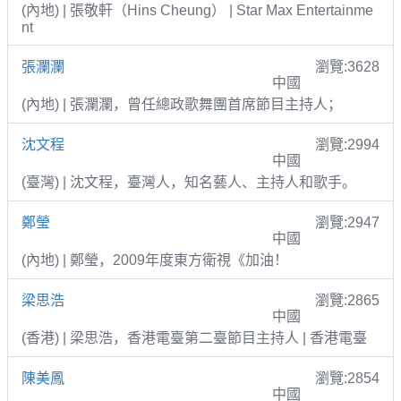
(內地) | 張敬軒（Hins Cheung） | Star Max Entertainme
nt
張瀾瀾
瀏覽:3628
中國
(內地) | 張瀾瀾，曾任總政歌舞團首席節目主持人；
沈文程
瀏覽:2994
中國
(臺灣) | 沈文程，臺灣人，知名藝人、主持人和歌手。
鄭瑩
瀏覽:2947
中國
(內地) | 鄭瑩，2009年度東方衛視《加油！
梁思浩
瀏覽:2865
中國
(香港) | 梁思浩，香港電臺第二臺節目主持人 | 香港電臺
陳美鳳
瀏覽:2854
中國