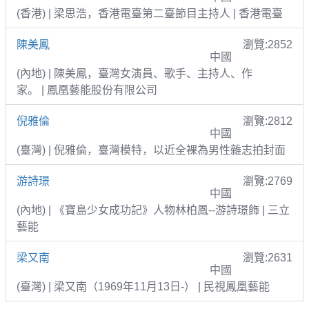
(香港) | 梁思浩，香港電臺第二臺節目主持人 | 香港電臺
陳美鳳
瀏覽:2852
中國
(內地) | 陳美鳳，臺灣女演員、歌手、主持人、作
家。 | 鳳凰藝能股份有限公司
倪雅倫
瀏覽:2812
中國
(臺灣) | 倪雅倫，臺灣模特，以近全裸為男性雜志拍封面
游詩璟
瀏覽:2769
中國
(內地) | 《寶島少女成功記》人物林柏鳳--游詩璟飾 | 三立
藝能
梁又南
瀏覽:2631
中國
(臺灣) | 梁又南（1969年11月13日-） | 民視鳳凰藝能