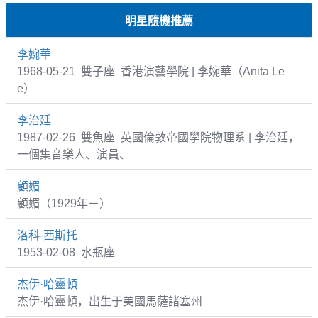
明星隨機推薦
李婉華
1968-05-21 雙子座 香港演藝學院 | 李婉華（Anita Le
e）
李治廷
1987-02-26 雙魚座 英國倫敦帝國學院物理系 | 李治廷，
一個集音樂人、演員、
顧媚
顧媚（1929年－）
洛科-西斯托
1953-02-08 水瓶座
杰伊·哈靈頓
杰伊·哈靈頓，出生于美國馬薩諸塞州