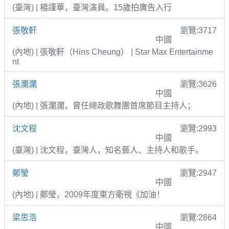
(臺灣) | 楊謹華，臺灣演員。15歲拍廣告入行
張敬軒
瀏覽:3717
中國
(內地) | 張敬軒（Hins Cheung） | Star Max Entertainme
nt
張瀾瀾
瀏覽:3626
中國
(內地) | 張瀾瀾，曾任總政歌舞團首席節目主持人；
沈文程
瀏覽:2993
中國
(臺灣) | 沈文程，臺灣人，知名藝人、主持人和歌手。
鄭瑩
瀏覽:2947
中國
(內地) | 鄭瑩，2009年度東方衛視《加油！
梁思浩
瀏覽:2864
中國