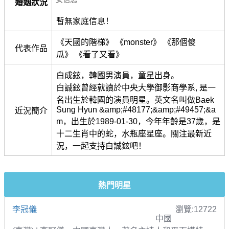
婚姻狀況
暫無家庭信息！
《天國的階梯》 《monster》 《那個傻
代表作品
瓜》 《看了又看》
白成鉉，韓國男演員，童星出身。
白誠鉉曾經就讀於中央大學御影商學系, 是一
名出生於韓國的演員明星。英文名叫做Baek
Sung Hyun &amp;#48177;&amp;#49457;&a
近況簡介
m，出生於1989-01-30，今年年齡是37歲，是
十二生肖中的蛇，水瓶座星座。關注最新近
況，一起支持白誠鉉吧！
熱門明星
李冠儀
瀏覽:12722
中國