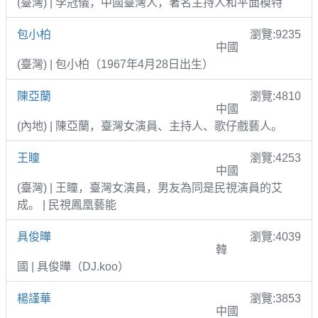
(臺灣) | 李冠儀，中國臺灣人，著名主持人和平面模特
包小柏
瀏覽:9235
中國
(臺灣) | 包小柏（1967年4月28日出生）
陳亞蘭
瀏覽:4810
中國
(內地) | 陳亞蘭，臺灣女演員、主持人、歌仔戲藝人。
王瞳
瀏覽:4253
中國
(臺灣) | 王瞳，臺灣女演員，男友為同是民視演員的艾
成。 | 民視鳳凰藝能
具俊曄
瀏覽:4039
韓
國 | 具俊曄（DJ.koo）
楊謹華
瀏覽:3853
中國