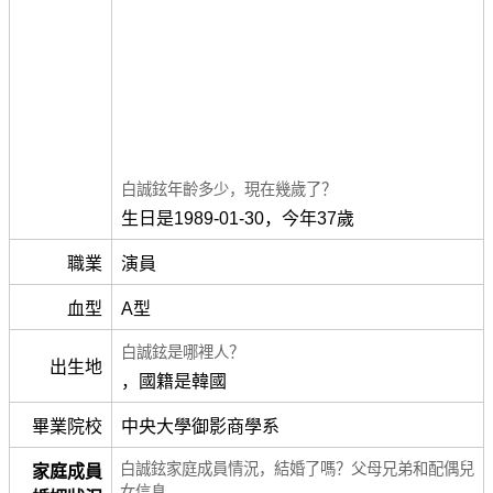
白誠鉉年齡多少，現在幾歲了？
生日是1989-01-30，今年37歲
職業
演員
血型
A型
白誠鉉是哪裡人？
出生地
，國籍是韓國
畢業院校
中央大學御影商學系
白誠鉉家庭成員情況，結婚了嗎？父母兄弟和配偶兒
家庭成員
女信息