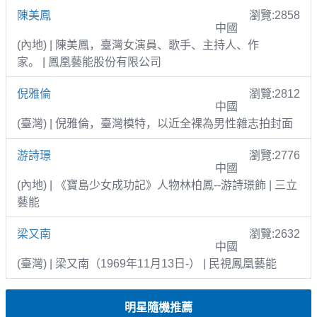
陳美鳳
瀏覽:2858
中國
(內地) | 陳美鳳，臺灣女演員、歌手、主持人、作
家。 | 鳳凰藝能股份有限公司
倪雅倫
瀏覽:2812
中國
(臺灣) | 倪雅倫，臺灣模特，以近全裸為男性雜志拍封面
游詩璟
瀏覽:2776
中國
(內地) | 《寶島少女成功記》人物林柏鳳--游詩璟飾 | 三立
藝能
梁又南
瀏覽:2632
中國
(臺灣) | 梁又南（1969年11月13日-） | 民視鳳凰藝能
明星隨機推薦