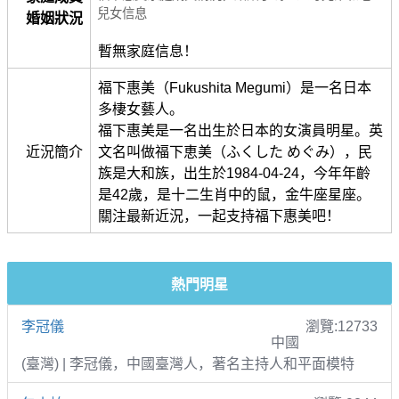
兒女信息
婚姻狀況
暫無家庭信息！
福下惠美（Fukushita Megumi）是一名日本
多棲女藝人。
福下惠美是一名出生於日本的女演員明星。英
近況簡介
文名叫做福下恵美（ふくした めぐみ），民
族是大和族，出生於1984-04-24，今年年齡
是42歲，是十二生肖中的鼠，金牛座星座。
關注最新近況，一起支持福下惠美吧！
熱門明星
李冠儀
瀏覽:12733
中國
(臺灣) | 李冠儀，中國臺灣人，著名主持人和平面模特