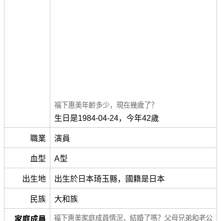
福下惠美年齡多少，現在幾歲了？
生日是1984-04-24，今年42歲
職業
演員
血型
A型
出生地
出生於日本琦玉縣，國籍是日本
民族
大和族
福下惠美家庭成員情況，結婚了嗎？父母兄弟和老公
家庭成員