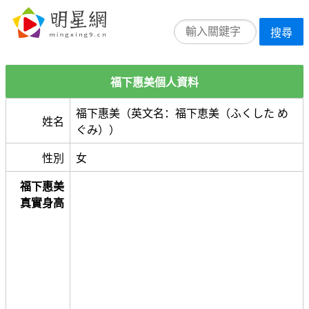
搜尋
福下惠美個人資料
福下惠美（英文名：福下恵美（ふくした め
姓名
ぐみ））
性別
女
福下惠美
真實身高