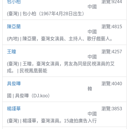
包小柏
瀏覽:9244
中國
(臺灣) | 包小柏（1967年4月28日出生）
陳亞蘭
瀏覽:4815
中國
(內地) | 陳亞蘭，臺灣女演員、主持人、歌仔戲藝人。
王瞳
瀏覽:4257
中國
(臺灣) | 王瞳，臺灣女演員，男友為同是民視演員的艾
成。 | 民視鳳凰藝能
具俊曄
瀏覽:4040
韓
國 | 具俊曄（DJ.koo）
楊謹華
瀏覽:3853
中國
(臺灣) | 楊謹華，臺灣演員。15歲拍廣告入行