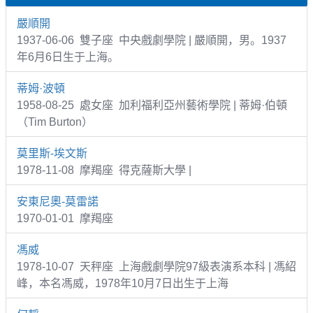
嚴順開
1937-06-06 雙子座 中央戲劇學院 | 嚴順開，男。1937
年6月6日生于上海。
蒂姆·波頓
1958-08-25 處女座 加利福利亞州藝術學院 | 蒂姆·伯頓
（Tim Burton）
莫里斯-埃文斯
1978-11-08 摩羯座 得克薩斯大學 |
安東尼奧-莫雷諾
1970-01-01 摩羯座
馮威
1978-10-07 天秤座 上海戲劇學院97級表演系本科 | 馮紹
峰，本名馮威，1978年10月7日出生于上海