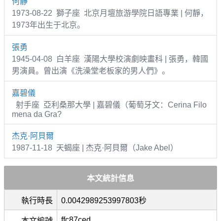
何靜
1973-08-22 獅子座 北京月壇旅游學院日語專業 | 何靜，
1973年出生于北京。
張勇
1945-04-08 白羊座 漢陽大學校演劇映畫科 | 張勇，韓國
男演員。曾出演《洗澡堂老板家的男人們》。
嘉碧儀
射手座 亞利桑那大學 | 嘉碧儀（葡萄牙文：Cerina Filo
mena da Gra?
杰克·阿貝爾
1987-11-18 天蝎座 | 杰克·阿貝爾（Jake Abel）
本文統計信息
執行時長
0.0042989253997803秒
ffc87ced
本文編號