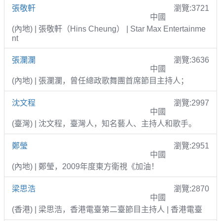
張敬軒
瀏覽:3721
中國
(內地) | 張敬軒（Hins Cheung） | Star Max Entertainme
nt
張瀾瀾
瀏覽:3636
中國
(內地) | 張瀾瀾，曾任總政歌舞團首席節目主持人；
沈文程
瀏覽:2997
中國
(臺灣) | 沈文程，臺灣人，知名藝人、主持人和歌手。
鄭瑩
瀏覽:2951
中國
(內地) | 鄭瑩，2009年度東方衛視《加油！
梁思浩
瀏覽:2870
中國
(香港) | 梁思浩，香港電臺第二臺節目主持人 | 香港電臺