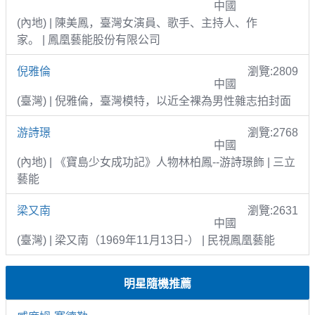
中國
(內地) | 陳美鳳，臺灣女演員、歌手、主持人、作
家。 | 鳳凰藝能股份有限公司
倪雅倫
瀏覽:2809
中國
(臺灣) | 倪雅倫，臺灣模特，以近全裸為男性雜志拍封面
游詩璟
瀏覽:2768
中國
(內地) | 《寶島少女成功記》人物林柏鳳--游詩璟飾 | 三立
藝能
梁又南
瀏覽:2631
中國
(臺灣) | 梁又南（1969年11月13日-） | 民視鳳凰藝能
明星隨機推薦