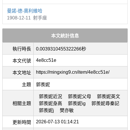
曼諾-德-奧利維哈
1908-12-11 射手座
本文統計信息
執行時長
0.0039310455322266秒
4e8cc51e
本文代號
https://mingxing9.cn/item/4e8cc51e/
本文地址
主題
郭羨妮
郭羨妮近況
郭羨妮父母
郭羨妮英文
相關主題
郭羨妮身高
郭羨妮ig
郭羨妮尋秦記
郭羨妮j
樊亦敏
2026-07-13 01:14:21
更新時間