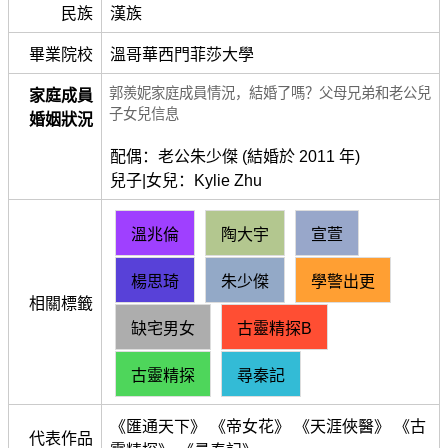
民族
漢族
畢業院校
溫哥華西門菲莎大學
郭羨妮家庭成員情況，結婚了嗎？父母兄弟和老公兒
家庭成員
子女兒信息
婚姻狀況
配偶：老公朱少傑 (結婚於 2011 年)
兒子|女兒：Kylie Zhu
溫兆倫
陶大宇
宣萱
楊思琦
朱少傑
學警出更
相關標籤
缺宅男女
古靈精探B
古靈精探
尋秦記
《匯通天下》 《帝女花》 《天涯俠醫》 《古
代表作品