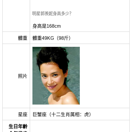
明星郭羨妮身高多少？
身高是168cm
體重
體重49KG（98斤）
照片
星座
巨蟹座（十二生肖属相：虎）
生日年齡