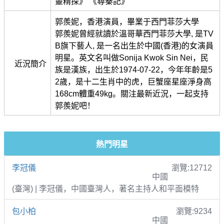
靈精探》 《尋秦記》
郭羨妮，香港演員，畢業于西門菲莎大學
郭羨妮曾經就讀於溫哥華西門菲莎大學, 是TV
B旗下藝人, 是一名出生於中國(香港)的女演員
明星。英文名叫做Sonija Kwok Sin Nei，民
近況簡介
族是漢族，出生於1974-07-22，今年年齡是5
2歲，是十二生肖中的虎，巨蟹座星座淨身高
168cm體重49kg。關注最新近況，一起支持
郭羨妮吧！
熱門明星
李冠儀
瀏覽:12712
中國
(臺灣) | 李冠儀，中國臺灣人，著名主持人和平面模特
包小柏
瀏覽:9234
中國