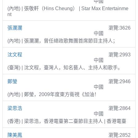
中國
(內地) | 張敬軒（Hins Cheung） | Star Max Entertainme
nt
張瀾瀾
瀏覽:3626
中國
(內地) | 張瀾瀾，曾任總政歌舞團首席節目主持人；
沈文程
瀏覽:2993
中國
(臺灣) | 沈文程，臺灣人，知名藝人、主持人和歌手。
鄭瑩
瀏覽:2946
中國
(內地) | 鄭瑩，2009年度東方衛視《加油！
梁思浩
瀏覽:2864
中國
(香港) | 梁思浩，香港電臺第二臺節目主持人 | 香港電臺
陳美鳳
瀏覽:2852