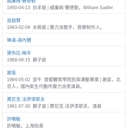
威廉姆·賽德勒
1950-04-13 白羊座 | 威廉姆·賽德勒，William Sadler
巫啟賢
1963-02-09 水瓶座 | 實力派歌手，音樂制作人。
琳達-達內爾
黛布拉-梅辛
1968-08-15 獅子座
謝苗
1984-05-02 金牛 首都體育學院民族運動專業 | 謝苗，北
京人，國內新生代動作實力派男演員。
賈尼克·法伊濟耶夫
1961-07-30 獅子座 | 賈尼克·法伊濟耶夫，演員
許曉敏
許曉敏，上海知青