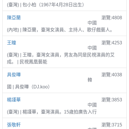
(臺灣) | 包小柏（1967年4月28日出生）
陳亞蘭
瀏覽:4808
中國
(內地) | 陳亞蘭，臺灣女演員、主持人、歌仔戲藝人。
王瞳
瀏覽:4253
中國
(臺灣) | 王瞳，臺灣女演員，男友為同是民視演員的艾
成。 | 民視鳳凰藝能
具俊曄
瀏覽:4038
韓
國 | 具俊曄（DJ.koo）
楊謹華
瀏覽:3853
中國
(臺灣) | 楊謹華，臺灣演員。15歲拍廣告入行
張敬軒
瀏覽:3715