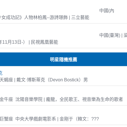
中國(內
島少女成功記》人物林柏鳳--游詩璟飾 | 三立藝能
中國(臺灣) | 
年11月13日-） | 民視鳳凰藝能
明星隨機推薦
克
3 天蝎座 | 戴文·博斯蒂克（Devon Bostick）男
-02 金牛座 沈陽音樂學院 | 龐龍，全民歌王、視音樂為生命的歌者
-11 巨蟹座 中央大學戲劇電影系 | 金剛于（韓文：???