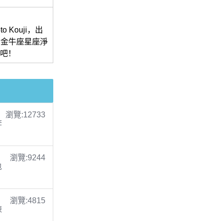
Kouji，出
龍，金牛座星座淨
史吧！
瀏覽:12733
李
瀏覽:9244
包
瀏覽:4815
陳