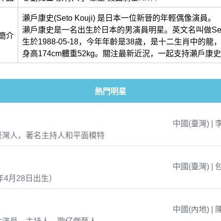
瀨戶康史(Seto Kouji) 是日本一位新晉的年輕偶像演員。
瀨戶康史是一名出生於日本的男演員明星。英文名叫做Seto 
簡介
生於1988-05-18，今年年齡是38歲，是十二生肖中的
身高174cm體重52kg。關注最新近況，一起支持瀨戶康
熱門明星
中國(臺灣) | 
臺灣人，著名主持人和平面模特
中國(臺灣) | 
年4月28日出生）
中國(內地) | 