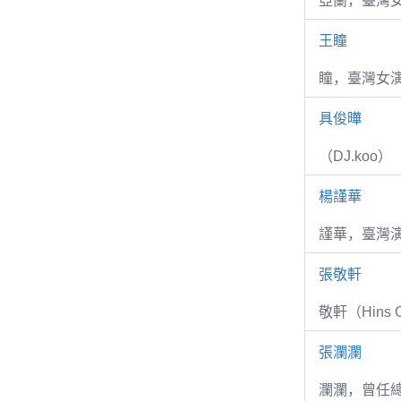
亞蘭，臺灣
王瞳
瞳，臺灣女演
具俊曄
（DJ.koo）
楊謹華
謹華，臺灣演
張敬軒
敬軒（Hins Ch
張瀾瀾
瀾瀾，曾任