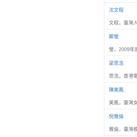
沈文程
文程，臺灣
鄭瑩
瑩，2009
梁思浩
思浩，香港電
陳美鳳
美鳳，臺灣女
倪雅倫
雅倫，臺灣