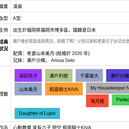
職業
演員
血型
A型
生地
出生於福岡県福岡市博多區，國籍是日本
瀨戶康史家庭成員情況，結婚了嗎？父母兄弟和老婆兒子女兒信
成員
狀況
配偶：老婆山本美月 (結婚於 2020 年)
兄妹：瀨戶沙織， Arissa Seto
深田恭子
瀨戶利樹
千葉雄大
瀨戶沙織
My Housekeeper N
山本美月
假面騎士KIVA
標籤
Perfe
海月姫
Daughter of Lupin
作品
心動舞臺 家有六子 戀空 假面騎士KIVA