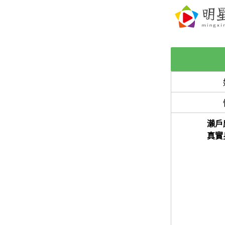
瀨戶
真實