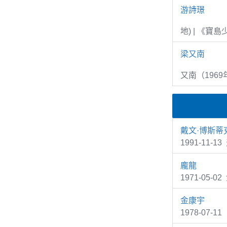
游詩璟
地) | 《寶
梁又南
又南（1969
戴文·博斯蒂
1991-11-1
龐龍
1971-05
金康宇
1978-07