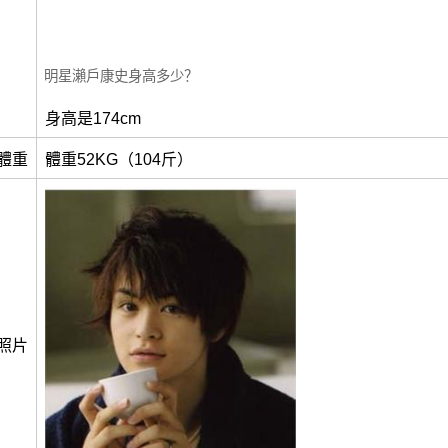
明星瀨戶康史身高多少？
身高是174cm
體重
體重52KG（104斤）
照片