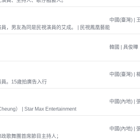
女演員、主持人、歌仔戲藝人。
中國(臺灣) | 
員，男友為同是民視演員的艾成。 | 民視鳳凰藝能
韓國 | 具俊曄
中國(臺灣) | 
員。15歲拍廣告入行
中國(內地) | 
eung） | Star Max Entertainment
中國(內地) | 
總政歌舞團首席節目主持人；