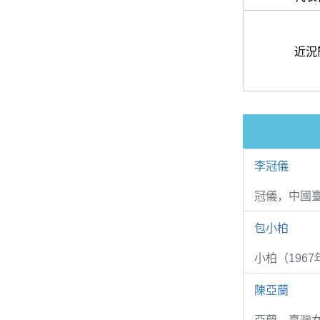
近況
李冠儀
冠儀，中國
包小柏
小柏（1967
陳亞蘭