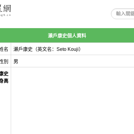
瀨戶康史個人資料
姓名
瀨戶康史（英文名：Seto Kouji）
性別
男
康史
身高