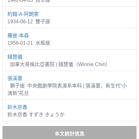
1942-04-03 白羊座
約翰-A-阿朗索
1934-06-12 雙子座
羅彼-本森
1956-01-21 水瓶座
錢慧儀
加拿大哥倫比亞書院 | 錢慧儀（Winnie Chin）
張溪蕓
獅子座 中央戲劇學院表演系本科 | 張溪蕓，新生代“小
清新”花旦
鈴木京香
鈴木京香 すずき きょうか
本文統計信息