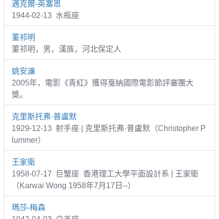
邁克爾-英塞恩
1944-02-13 水瓶座
董祁明
董祁明，男，漢族，河北保定人
姚安濂
2005年，電影《青紅》獲得戛納國際電影節評審團大
獎。
克里斯托弗·普盧默
1929-12-13 射手座 | 克里斯托弗·普盧默（Christopher P
lummer）
王家衛
1958-07-17 巨蟹座 香港理工大學平面設計系 | 王家衛
（Karwai Wong 1958年7月17日--）
瑪莎-梅森