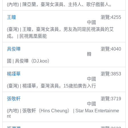
(內地) | 陳亞蘭，臺灣女演員、主持人、歌仔戲藝人。
王瞳
瀏覽:4255
中國
(臺灣) | 王瞳，臺灣女演員，男友為同是民視演員的艾
成。 | 民視鳳凰藝能
具俊曄
瀏覽:4040
韓
國 | 具俊曄（DJ.koo）
楊謹華
瀏覽:3853
中國
(臺灣) | 楊謹華，臺灣演員。15歲拍廣告入行
張敬軒
瀏覽:3719
中國
(內地) | 張敬軒（Hins Cheung） | Star Max Entertainme
nt