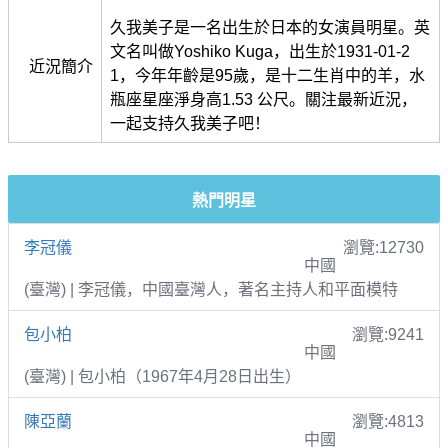
久我美子是一名出生於日本的女演員明星。英
文名叫做Yoshiko Kuga，出生於1931-01-2
近況簡介
1，今年年齡是95歲，是十二生肖中的羊，水
瓶座星座淨身高1.53 公尺。關注最新近況，
一起支持久我美子吧！
熱門明星
李冠儀
瀏覽:12730
中國
(臺灣) | 李冠儀，中國臺灣人，著名主持人和平面模特
包小柏
瀏覽:9241
中國
(臺灣) | 包小柏（1967年4月28日出生）
陳亞蘭
瀏覽:4813
中國