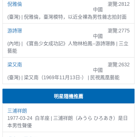
倪雅倫
瀏覽:2812
中國
(臺灣) | 倪雅倫，臺灣模特，以近全裸為男性雜志拍封面
游詩璟
瀏覽:2775
中國
(內地) | 《寶島少女成功記》人物林柏鳳--游詩璟飾 | 三立
藝能
梁又南
瀏覽:2632
中國
(臺灣) | 梁又南（1969年11月13日-） | 民視鳳凰藝能
明星隨機推薦
三浦祥朗
1977-03-24 白羊座 | 三浦祥朗（みうら ひろあき）是日
本男性聲優