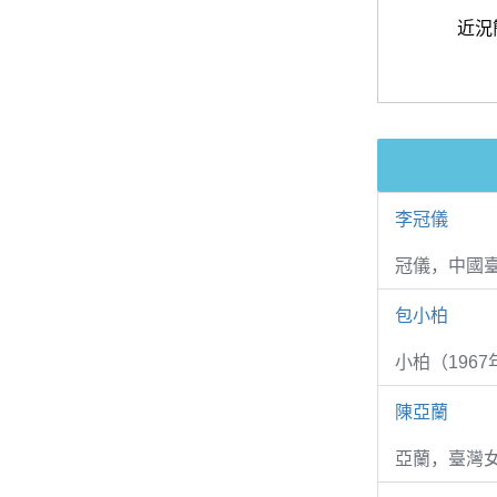
近況
李冠儀
冠儀，中國
包小柏
小柏（1967
陳亞蘭
亞蘭，臺灣