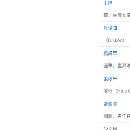
王瞳
瞳，臺灣女演
具俊曄
（DJ.koo）
楊謹華
謹華，臺灣演
張敬軒
敬軒（Hins Ch
張瀾瀾
瀾瀾，曾任
沈文程