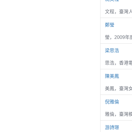
文程，臺灣
鄭瑩
瑩，2009
梁思浩
思浩，香港電
陳美鳳
美鳳，臺灣女
倪雅倫
雅倫，臺灣
游詩璟