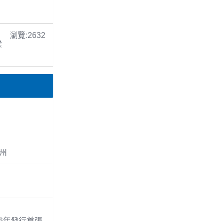
瀏覽:2632
梁
亞州
86年發行首張