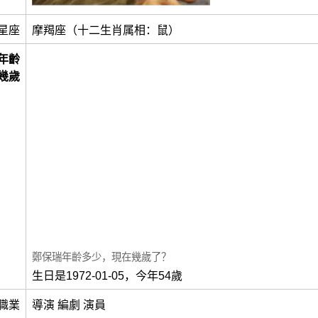
星座
摩羯座（十二生肖属相：鼠）
年齡
幾歲
鄭保瑞年齡多少，現在幾歲了？
生日是1972-01-05，今年54歲
職業
導演 編劇 演員