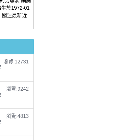
的男導演 編劇
於1972-01
。關注最新近
瀏覽:12731
李
瀏覽:9242
包
瀏覽:4813
陳