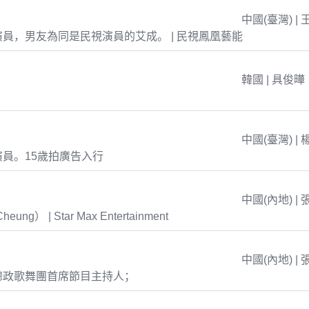
中國(臺灣) | 
員，男友為同是民視演員的艾成。 | 民視鳳凰藝能
韓國 | 具俊曄
中國(臺灣) | 
員。15歲拍廣告入行
中國(內地) | 
eung） | Star Max Entertainment
中國(內地) | 
總政歌舞團首席節目主持人；