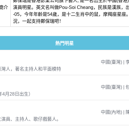
鄭保瑞是香港影業公司旗下藝人, 是一名出生於中國(香港)
簡介
演員明星。英文名叫做Pou-Soi Cheang，民族是漢族，出生
-05，今年年齡是54歲，是十二生肖中的鼠，摩羯座星座
況，一起支持鄭保瑞吧！
熱門明星
中國(臺灣) | 
臺灣人，著名主持人和平面模特
中國(臺灣) | 
年4月28日出生）
中國(內地) | 
女演員、主持人、歌仔戲藝人。