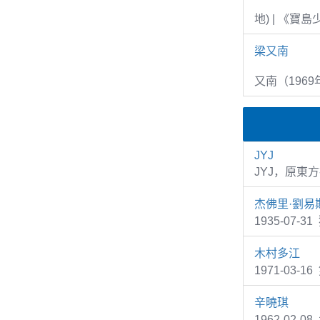
地) | 《寶
梁又南
又南（1969
JYJ
JYJ，原東
杰佛里·劉易
1935-07
木村多江
1971-03-
辛曉琪
1962-02