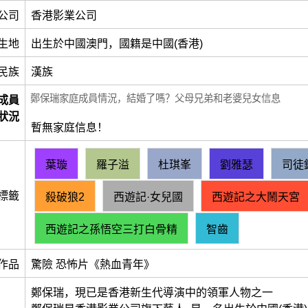
公司
香港影業公司
生地
出生於中國澳門，國籍是中國(香港)
民族
漢族
鄭保瑞家庭成員情況，結婚了嗎？父母兄弟和老婆兒女信息
成員
狀況
暫無家庭信息！
葉璇
羅子溢
杜琪峯
劉雅瑟
司徒
標籤
殺破狼2
西遊記·女兒國
西遊記之大鬧天宮
西遊記之孫悟空三打白骨精
智齒
作品
驚險 恐怖片《熱血青年》
鄭保瑞，現已是香港新生代導演中的領軍人物之一