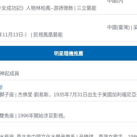
中國(內
島少女成功記》人物林柏鳳--游詩璟飾 | 三立藝能
中國(臺灣) | 
年11月13日-） | 民視鳳凰藝能
明星隨機推薦
方神起成員
斯
-31 獅子座 | 杰佛里·劉易斯，1935年7月31日出生于美國加利福尼
16 雙魚座 | 1996年開始涉足影視。
-08 水瓶座 臺北市中國文化大學音樂系 | 辛曉琪，臺灣女歌手，19