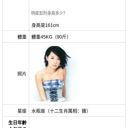
明星彭羚身高多少？
身高是161cm
體重
體重45KG（90斤）
照片
星座
水瓶座（十二生肖属相：雞）
生日年齡