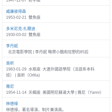
1947-12-07 射手座
威廉彼得森
1953-02-21 雙魚座
多米尼克-扎爾迪
1930-03-02 雙魚座
李丹妮
北京電影學院 | 李丹妮 略帶小酷和狂野的85后
吳昕
1983-01-29 水瓶座 大連外國語學院（法語系本科
班） | 吳昕（Orfila)
雅尼
1954-11-14 天蝎座 美國明尼蘇達大學 | 雅尼（Yanni）
林德祿
林德祿，著名導演、制片兼演員。