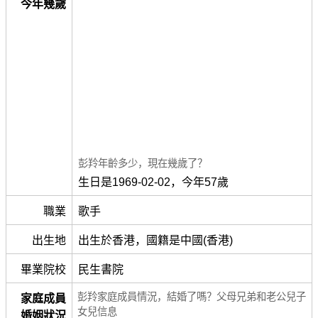
今年幾歲
彭羚年齡多少，現在幾歲了？
生日是1969-02-02，今年57歲
職業
歌手
出生地
出生於香港，國籍是中國(香港)
畢業院校
民生書院
彭羚家庭成員情況，結婚了嗎？父母兄弟和老公兒子
家庭成員
女兒信息
婚姻狀況