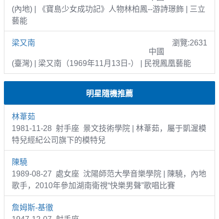
(內地) | 《寶島少女成功記》人物林柏鳳--游詩璟飾 | 三立
藝能
梁又南
瀏覽:2631
中國
(臺灣) | 梁又南（1969年11月13日-） | 民視鳳凰藝能
明星隨機推薦
林葦茹
1981-11-28 射手座 景文技術學院 | 林葦茹，屬于凱渥模
特兒經紀公司旗下的模特兒
陳驍
1989-08-27 處女座 沈陽師范大學音樂學院 | 陳驍，內地
歌手，2010年參加湖南衛視“快樂男聲”歌唱比賽
詹姆斯-基徹