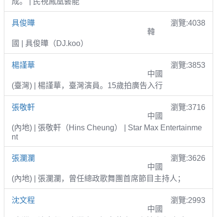
成。 | 民視鳳凰藝能
具俊曄
瀏覽:4038
韓
國 | 具俊曄（DJ.koo）
楊謹華
瀏覽:3853
中國
(臺灣) | 楊謹華，臺灣演員。15歲拍廣告入行
張敬軒
瀏覽:3716
中國
(內地) | 張敬軒（Hins Cheung） | Star Max Entertainme
nt
張瀾瀾
瀏覽:3626
中國
(內地) | 張瀾瀾，曾任總政歌舞團首席節目主持人；
沈文程
瀏覽:2993
中國