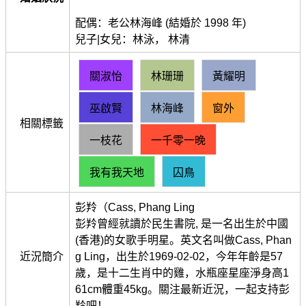
配偶：老公林海峰 (結婚於 1998 年)
兒子|女兒：林泳， 林清
關淑怡
林珊珊
黃耀明
巫啟賢
林海峰
窗外
相關標籤
一枝花
一千零一晚
我有我天地
囚鳥
彭羚（Cass, Phang Ling
彭羚曾經就讀於民生書院, 是一名出生於中國
(香港)的女歌手明星。英文名叫做Cass, Phan
近況簡介
g Ling，出生於1969-02-02，今年年齡是57
歲，是十二生肖中的雞，水瓶座星座淨身高1
61cm體重45kg。關注最新近況，一起支持彭
羚吧！