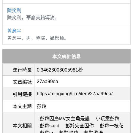
陳奕利
陳奕利，華裔美籍導演。
曾念平
曾念平，男，導演，攝影師。
本文統計信息
運行時長
0.34623003005981秒
27aa99ea
文章編號
https://mingxing9.cn/item/27aa99ea/
引用鏈接
本文主題
彭羚
彭羚囚鳥MV女主角是誰
小玩意彭羚
本文相關
彭羚sacd
彭羚完全因你
彭羚一枝花
彭羚ig
彭羚唱功
彭羚漩渦