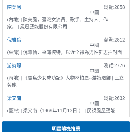
陳美鳳
瀏覽:2858
中國
(內地) | 陳美鳳，臺灣女演員、歌手、主持人、作
家。 | 鳳凰藝能股份有限公司
倪雅倫
瀏覽:2812
中國
(臺灣) | 倪雅倫，臺灣模特，以近全裸為男性雜志拍封面
游詩璟
瀏覽:2776
中國
(內地) | 《寶島少女成功記》人物林柏鳳--游詩璟飾 | 三立
藝能
梁又南
瀏覽:2632
中國
(臺灣) | 梁又南（1969年11月13日-） | 民視鳳凰藝能
明星隨機推薦