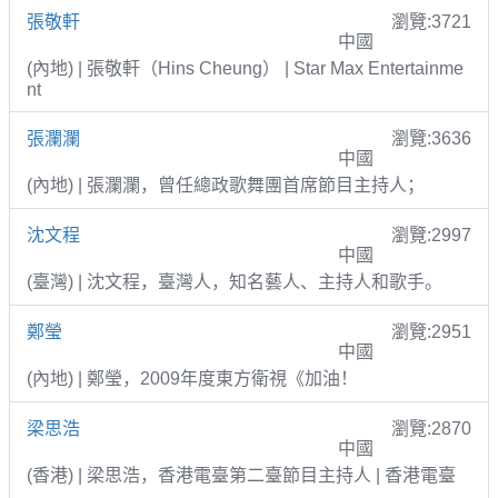
張敬軒
瀏覽:3721
中國
(內地) | 張敬軒（Hins Cheung） | Star Max Entertainme
nt
張瀾瀾
瀏覽:3636
中國
(內地) | 張瀾瀾，曾任總政歌舞團首席節目主持人；
沈文程
瀏覽:2997
中國
(臺灣) | 沈文程，臺灣人，知名藝人、主持人和歌手。
鄭瑩
瀏覽:2951
中國
(內地) | 鄭瑩，2009年度東方衛視《加油！
梁思浩
瀏覽:2870
中國
(香港) | 梁思浩，香港電臺第二臺節目主持人 | 香港電臺