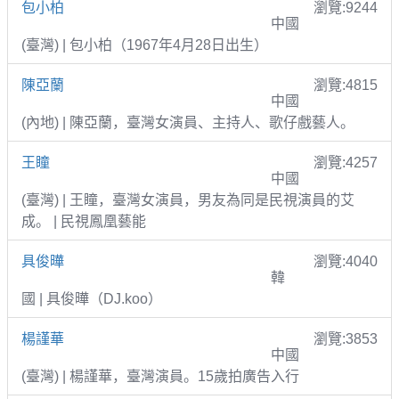
包小柏
瀏覽:9244
中國
(臺灣) | 包小柏（1967年4月28日出生）
陳亞蘭
瀏覽:4815
中國
(內地) | 陳亞蘭，臺灣女演員、主持人、歌仔戲藝人。
王瞳
瀏覽:4257
中國
(臺灣) | 王瞳，臺灣女演員，男友為同是民視演員的艾
成。 | 民視鳳凰藝能
具俊曄
瀏覽:4040
韓
國 | 具俊曄（DJ.koo）
楊謹華
瀏覽:3853
中國
(臺灣) | 楊謹華，臺灣演員。15歲拍廣告入行