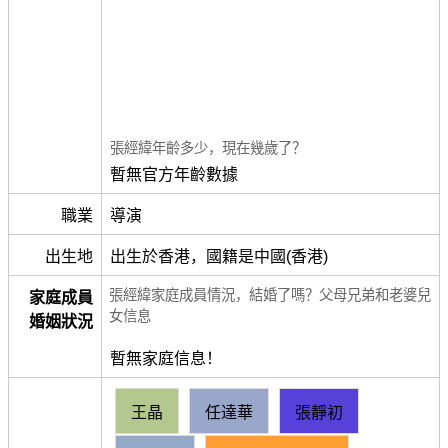
張經緯年齡多少，現在幾歲了？
暫無官方年齡數據
職業
導演
出生地
出生於香港，國籍是中國(香港)
張經緯家庭成員情況，結婚了嗎？父母兄弟和老婆兒
家庭成員
女信息
婚姻狀況
暫無家庭信息！
王晶
任達華
張靜初