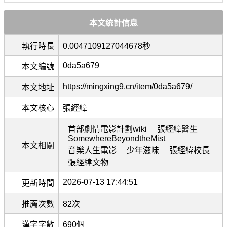
本文統計信息
執行時長
0.0047109127044678秒
0da5a679
本文編號
https://mingxing9.cn/item/0da5a679/
本文地址
本文核心
張經緯
首部劇情電影計劃wiki
張經緯醫生
SomewhereBeyondtheMist
本文相關
音樂人生電影
少年滋味
張經緯校長
張經緯文物
2026-07-13 17:44:51
更新時間
推薦次數
82次
漢字字數
690個