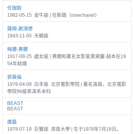
任珈銳
1982-05-15 金牛座 | 任斯璐（rosechanel）
薩姆-謝潑德
1943-11-05 天蝎座
梅爾-弗爾
1917-08-25 處女座 | 弗爾和著名女影星奧黛麗·赫本在19
54年結婚
郭昊倫
1976-04-08 白羊座 北京電影學院 | 著名演員，北京電影
學院96級表演系本科
BEAST
BEAST
唐磊
1978-07-18 巨蟹座 濟南大學 | 生于1978年7月18日。