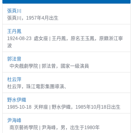
張頁川
張頁川，1957年4月出生
王丹鳳
1924-08-23 處女座 | 王丹鳳，原名王玉鳳，原籍浙江寧
波
郭法曾
中央戲劇學院 | 郭法曾，國家一級演員
杜云萍
杜云萍，珠江電影集團導演、
野水伊織
1985-10-18 天秤座 | 野水伊織，1985年10月18日出生
尹海峰
南京藝術學院 | 尹海峰，男，出生于1980年